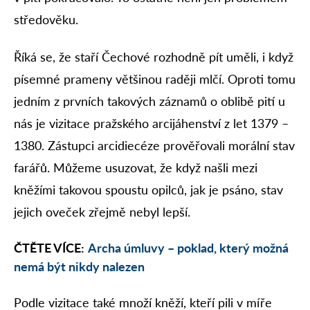
středověku.
Říká se, že staří Čechové rozhodně pít uměli, i když
písemné prameny většinou raději mlčí. Oproti tomu
jedním z prvních takových záznamů o oblibě pití u
nás je vizitace pražského arcijáhenství z let 1379 –
1380. Zástupci arcidiecéze prověřovali morální stav
farářů. Můžeme usuzovat, že když našli mezi
kněžími takovou spoustu opilců, jak je psáno, stav
jejich oveček zřejmě nebyl lepší.
ČTĚTE VÍCE:
Archa úmluvy – poklad, který možná
nemá být nikdy nalezen
Podle vizitace také množí kněží, kteří pili v míře