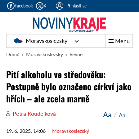
Facebook
X
Přihlásit se
Moravskoslezský
Menu
Domů
Moravskoslezský
Revue
Pití alkoholu ve středověku:
Postupně bylo označeno církví jako
hřích – ale zcela marně
Aa
/
Petra Koudelková
Aa
19. 6. 2025, 14:06
Moravskoslezský