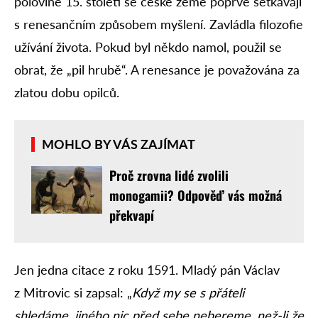
polovině 15. století se české země poprvé setkávají
s renesančním způsobem myšlení. Zavládla filozofie
užívání života. Pokud byl někdo namol, použil se
obrat, že „pil hrubě“. A renesance je považována za
zlatou dobu opilců.
MOHLO BY VÁS ZAJÍMAT
Proč zrovna lidé zvolili
monogamii? Odpověď vás možná
překvapí
Jen jedna citace z roku 1591. Mladý pán Václav
z Mitrovic si zapsal: „
Když my se s přáteli
shledáme, jiného nic před sebe nebereme, než-li že