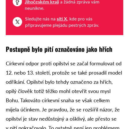
Jihočeském kraji
a žádná zpráva vám
neunikne.
Sledujte nás na
síti X
, kde pro vás
připravujeme plejádu pestrých zpráv.
Postupně bylo pití označováno jako hřích
Církevní odpor proti opilství se začal formulovat od
12. nebo 13. století, protože se také prosadil model
odříkání. Opilství bylo tehdy označeno za hřích,
opilý člověk totiž těžko mohl otevřít svou mysl
Bohu. Takováto církevní snaha se však celkem
míjela účinkem. Je pravdou, že se rozšířil názor, že
opilství je stav nedůstojný a ošklivý, ale přesto se
v pití pokračovalo. To ostatně není jen problémem