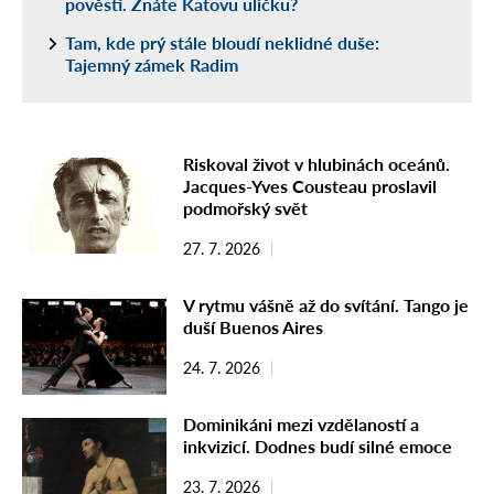
pověsti. Znáte Katovu uličku?
Tam, kde prý stále bloudí neklidné duše:
Tajemný zámek Radim
Riskoval život v hlubinách oceánů.
Jacques-Yves Cousteau proslavil
podmořský svět
27. 7. 2026
V rytmu vášně až do svítání. Tango je
duší Buenos Aires
24. 7. 2026
Dominikáni mezi vzdělaností a
inkvizicí. Dodnes budí silné emoce
23. 7. 2026