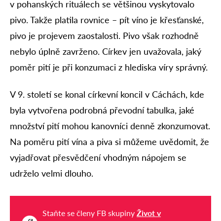
v pohanských rituálech se většinou vyskytovalo
pivo. Takže platila rovnice – pít víno je křesťanské,
pivo je projevem zaostalosti. Pivo však rozhodně
nebylo úplně zavrženo. Církev jen uvažovala, jaký
poměr pití je při konzumaci z hlediska víry správný.
V 9. století se konal církevní koncil v Cáchách, kde
byla vytvořena podrobná převodní tabulka, jaké
množství pití mohou kanovníci denně zkonzumovat.
Na poměru pití vína a piva si můžeme uvědomit, že
vyjadřovat přesvědčení vhodným nápojem se
udrželo velmi dlouho.
Staňte se členy FB skupiny
Život v