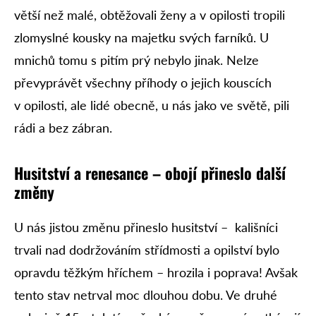
větší než malé, obtěžovali ženy a v opilosti tropili
zlomyslné kousky na majetku svých farníků. U
mnichů tomu s pitím prý nebylo jinak. Nelze
převyprávět všechny příhody o jejich kouscích
v opilosti, ale lidé obecně, u nás jako ve světě, pili
rádi a bez zábran.
Husitství a renesance – obojí přineslo další
změny
U nás jistou změnu přineslo husitství – kališníci
trvali nad dodržováním střídmosti a opilství bylo
opravdu těžkým hříchem – hrozila i poprava! Avšak
tento stav netrval moc dlouhou dobu. Ve druhé