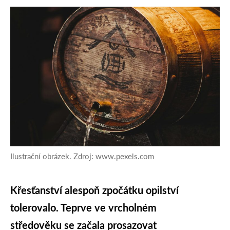
Ilustrační obrázek. Zdroj: www.pexels.com
Křesťanství alespoň zpočátku opilství
tolerovalo. Teprve ve vrcholném
středověku se začala prosazovat