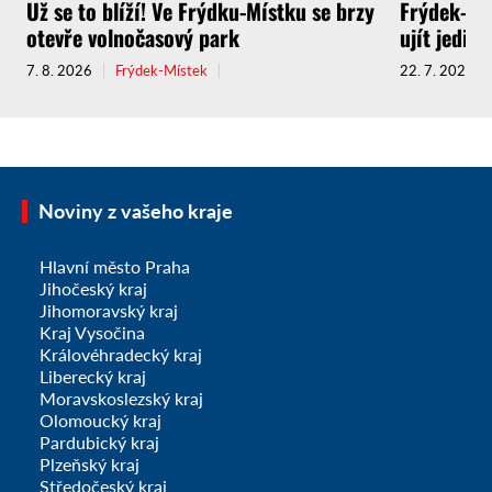
Už se to blíží! Ve Frýdku-Místku se brzy
Frýdek-Mís
otevře volnočasový park
ujít jedin
7. 8. 2026
Frýdek-Místek
22. 7. 2026
Noviny z vašeho kraje
Hlavní město Praha
Jihočeský kraj
Jihomoravský kraj
Kraj Vysočina
Královéhradecký kraj
Liberecký kraj
Moravskoslezský kraj
Olomoucký kraj
Pardubický kraj
Plzeňský kraj
Středočeský kraj