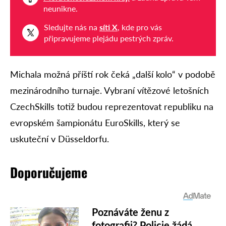
neunikne.
Sledujte nás na
síti X
, kde pro vás
připravujeme plejádu pestrých zpráv.
Michala možná příští rok čeká „další kolo“ v podobě
mezinárodního turnaje. Vybraní vítězové letošních
CzechSkills totiž budou reprezentovat republiku na
evropském šampionátu EuroSkills, který se
uskuteční v Düsseldorfu.
Doporučujeme