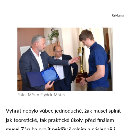
Reklama
Foto: Město Frýdek-Místek
Vyhrát nebylo vůbec jednoduché, žák musel splnit
jak teoretické, tak praktické úkoly. před finálem
musel Záruba projít nejdřív školním a následně i