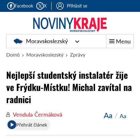
Facebook
X
Přihlásit se
Moravskoslezský
Menu
Domů
Moravskoslezský
Zprávy
Nejlepší studentský instalatér žije
ve Frýdku-Místku! Michal zavítal na
radnici
Aa
/
Vendula Čermáková
Aa
Přehrát článek