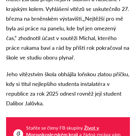
krajským kolem. Vyhlášení vítězů se uskutečnilo 27.
března na brněnském výstavišti.„Nejtěžší pro mě
byla asi práce na panelu, kde byl jen omezený
čas,“ zhodnotil účast v soutěži Michal, kterého
práce rukama baví a rád by příští rok pokračoval na
škole ve studiu oboru plynař.
Jeho vítězstvím škola obhájila loňskou zlatou příčku,
kdy si titul nejlepšího studenta instalatéra v
republice za rok 2025 odnesl rovněž její student
Dalibor Jalůvka.
Staňte se členy FB skupiny
Život v
Moravskoslezském kraji
a žádná zpráva vám