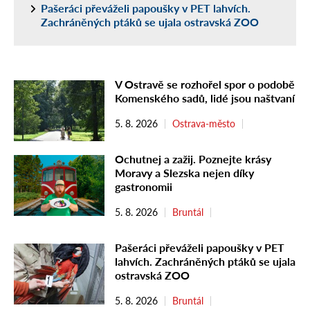
Pašeráci převáželi papoušky v PET lahvích.
Zachráněných ptáků se ujala ostravská ZOO
V Ostravě se rozhořel spor o podobě
Komenského sadů, lidé jsou naštvaní
5. 8. 2026
Ostrava-město
Ochutnej a zažij. Poznejte krásy
Moravy a Slezska nejen díky
gastronomii
5. 8. 2026
Bruntál
Pašeráci převáželi papoušky v PET
lahvích. Zachráněných ptáků se ujala
ostravská ZOO
5. 8. 2026
Bruntál