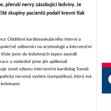
e, přeruší nervy zásobující ledviny. Je
ité skupiny pacientů podaří krevní tlak
ince Oddělení kardiovaskulárního Interní a
 společně odborníci na arytmologii a intervenční
v třísle jsme do ledvinných tepen zavedli
ace a následně jsme jím aplikovali
isuje úvod výkonu intervenční kardiolog Tomáš
sympatický nervový systém (sympatikus), který má
 ledvinami.