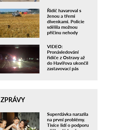
Řidič havaroval s
ženou a třemi
dívenkami. Policie
sdělila možnou
příčinu nehody
VIDEO:
Pronásledování
řidiče z Ostravy až
do Havířova ukončil
zastavovací pás
ZPRÁVY
Superdávka narazila
na první problémy.
Tisíce lidí o podporu