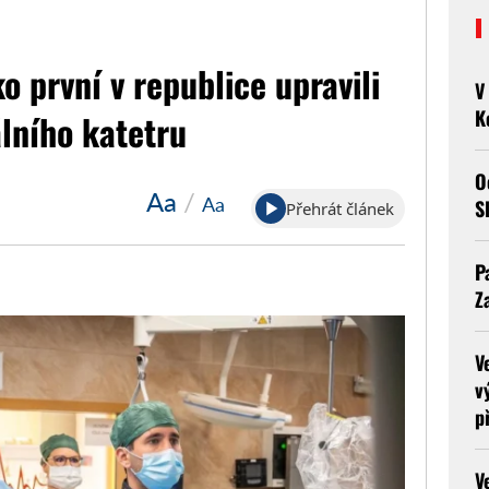
o první v republice upravili
V
K
lního katetru
O
Aa
/
Aa
S
Přehrát článek
P
Z
V
v
p
V