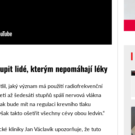
pit lidé, kterým nepomáhají léky
lil, jaký význam má použití radiofrekvenční
eti až šedesáti stupňů spálí nervová vlákna
ak bude mít na regulaci krevního tlaku
ak takto ošetřit všechny cévy obou ledvin.“
cké kliniky Jan Václavík upozorňuje, že tuto