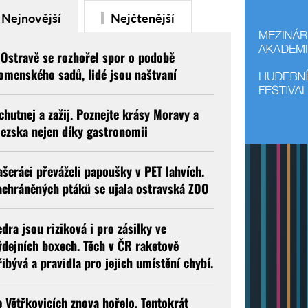
Nejnovější
Nejčtenější
 Ostravě se rozhořel spor o podobě
omenského sadů, lidé jsou naštvaní
chutnej a zažij. Poznejte krásy Moravy a
lezska nejen díky gastronomii
ašeráci převáželi papoušky v PET lahvích.
achráněných ptáků se ujala ostravská ZOO
edra jsou riziková i pro zásilky ve
ýdejních boxech. Těch v ČR raketově
řibývá a pravidla pro jejich umístění chybí.
e Větřkovicích znova hořelo. Tentokrát