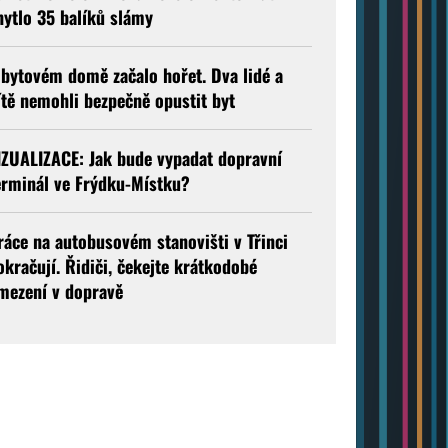
hytlo 35 balíků slámy
 bytovém domě začalo hořet. Dva lidé a
ítě nemohli bezpečně opustit byt
IZUALIZACE: Jak bude vypadat dopravní
erminál ve Frýdku-Místku?
ráce na autobusovém stanovišti v Třinci
okračují. Řidiči, čekejte krátkodobé
mezení v dopravě