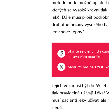
metodu bude možné uplatnit 
kterých se vysoký krevní tlak 
léků. Dále musí projít podro
druhotné příčiny vysokého tla
ledvinové tepny.“
Staňte se členy FB skup
zpráva vám neunikne.
Sledujte nás na
síti X
, k
Jejich věk musí být do 65 let
tlak pravidelně užívají. Lékař
musí pacienti léky užívat, ale
zlepší.