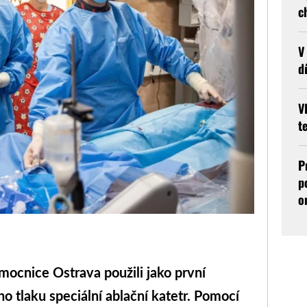
c
V
d
V
t
P
p
o
ocnice Ostrava použili jako první
o tlaku speciální ablační katetr. Pomocí