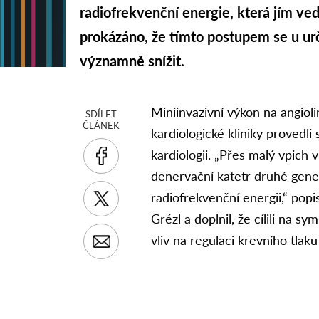
radiofrekvenční energie, která jím ved
prokázáno, že tímto postupem se u urč
významně snížit.
Miniinvazivní výkon na angiol
SDÍLET
ČLÁNEK
kardiologické kliniky provedli
kardiologii. „Přes malý vpich 
denervační katetr druhé gener
radiofrekvenční energii,“ pop
Grézl a doplnil, že cílili na 
vliv na regulaci krevního tlaku