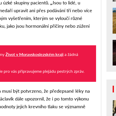
u úzké skupiny pacientů
. „
Jsou to lidé, u
nedaří upravit ani přes podávání tří nebo více
bným vyšetřením, kterým se vyloučí různé
ku, jako jsou hormonální příčiny nebo zúžení
iny
Život v Moravskoslezském kraji
a žádná
de pro vás připravujeme plejádu pestrých zpráv.
 a musí být potvrzeno, že předepsané léky na
 Václavík dále upozornil, že i po tomto výkonu
 hodnoty jejich krevního tlaku se významně