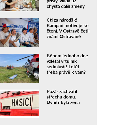
přišly, vláda už
chystá další změny
Čti za nároďák!
Kampaň motivuje ke
čtení. V Ostravě četli
známí Ostravané
Během jednoho dne
vzlétal vrtulník
sedmkrát! Letěl
třeba právě k vám?
Požár zachvátil
střechu domu.
Uvnitř byla žena