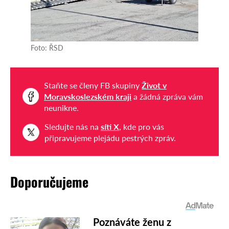
Foto: ŘSD
Staňte se členy FB skupiny
Život v
Moravskoslezském kraji
a žádná zpráva vám
neunikne.
Sledujte nás na
síti X
, kde pro vás
připravujeme plejádu pestrých zpráv.
Doporučujeme