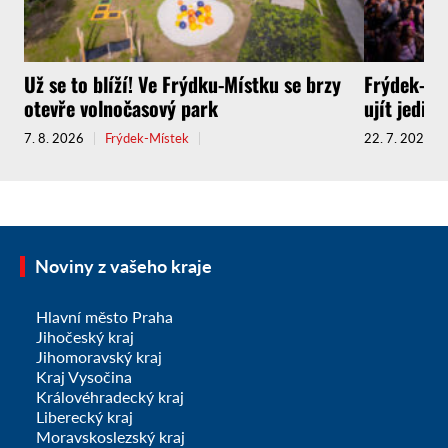
Už se to blíží! Ve Frýdku-Místku se brzy
Frýdek-Mís
otevře volnočasový park
ujít jedin
7. 8. 2026
Frýdek-Místek
22. 7. 2026
Noviny z vašeho kraje
Hlavní město Praha
Jihočeský kraj
Jihomoravský kraj
Kraj Vysočina
Královéhradecký kraj
Liberecký kraj
Moravskoslezský kraj