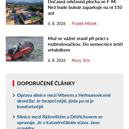
Dočasná odstavná plocha ve F-M:
Než bude bulvár zaparkuje na ní 110
aut
6. 8. 2026
Frýdek-Místek
Muž se vážně zranil při práci s
rozbrušovačkou. Do nemocnice letěl
vrtulníkem
6. 8. 2026
Nový Jičín
DOPORUČENÉ ČLÁNKY
Oprava silnice mezi Vrbnem a Heřmanovicemi
skončila! Je bezpečnější, jízda po ní je
komfortnější
Silnice mezi Rýžovištěm a Dětřichovem se
opravuje. Je v katastrofálním stavu. Jsou
uzavírky