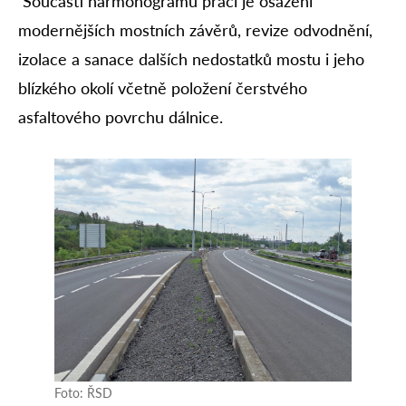
Součástí harmonogramu prací je osazení
modernějších mostních závěrů, revize odvodnění,
izolace a sanace dalších nedostatků mostu i jeho
blízkého okolí včetně položení čerstvého
asfaltového povrchu dálnice.
Foto: ŘSD