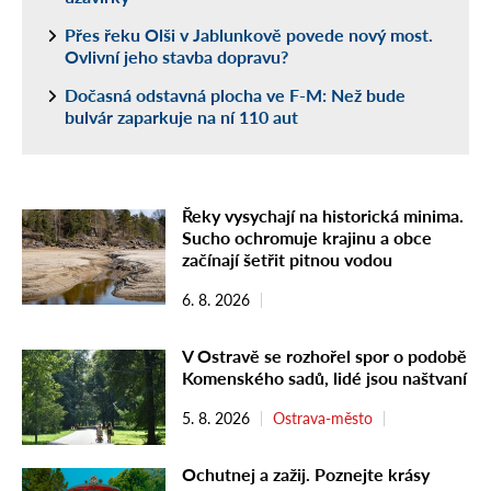
Přes řeku Olši v Jablunkově povede nový most.
Ovlivní jeho stavba dopravu?
Dočasná odstavná plocha ve F-M: Než bude
bulvár zaparkuje na ní 110 aut
Řeky vysychají na historická minima.
Sucho ochromuje krajinu a obce
začínají šetřit pitnou vodou
6. 8. 2026
V Ostravě se rozhořel spor o podobě
Komenského sadů, lidé jsou naštvaní
5. 8. 2026
Ostrava-město
Ochutnej a zažij. Poznejte krásy