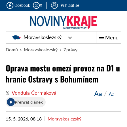
Facebook
X
Přihlásit se
Moravskoslezský
Menu
Domů
Moravskoslezský
Zprávy
Oprava mostu omezí provoz na D1 u
hranic Ostravy s Bohumínem
Aa
/
Vendula Čermáková
Aa
Přehrát článek
15. 5. 2026, 08:18
Moravskoslezský