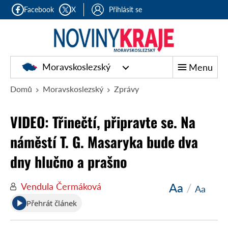
Facebook
X
Přihlásit se
Moravskoslezský
Menu
Domů
Moravskoslezský
Zprávy
VIDEO: Třinečtí, připravte se. Na
náměstí T. G. Masaryka bude dva
dny hlučno a prašno
Aa
/
Vendula Čermáková
Aa
Přehrát článek