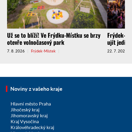
Už se to blíží! Ve Frýdku-Místku se brzy
Frýdek-Mís
otevře volnočasový park
ujít jedin
7. 8. 2026
Frýdek-Místek
22. 7. 2026
Noviny z vašeho kraje
Hlavní město Praha
Jihočeský kraj
Jihomoravský kraj
Kraj Vysočina
Královéhradecký kraj