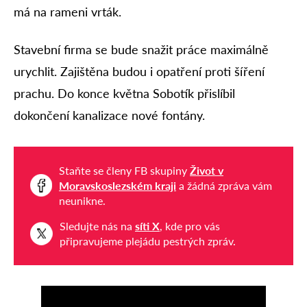
má na rameni vrták.
Stavební firma se bude snažit práce maximálně
urychlit. Zajištěna budou i opatření proti šíření
prachu. Do konce května Sobotík přislíbil
dokončení kanalizace nové fontány.
Staňte se členy FB skupiny
Život v
Moravskoslezském kraji
a žádná zpráva vám
neunikne.
Sledujte nás na
síti X
, kde pro vás
připravujeme plejádu pestrých zpráv.