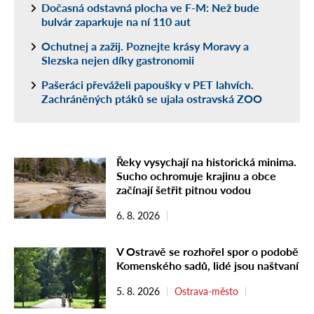
Dočasná odstavná plocha ve F-M: Než bude
bulvár zaparkuje na ní 110 aut
Ochutnej a zažij. Poznejte krásy Moravy a
Slezska nejen díky gastronomii
Pašeráci převáželi papoušky v PET lahvích.
Zachráněných ptáků se ujala ostravská ZOO
Řeky vysychají na historická minima.
Sucho ochromuje krajinu a obce
začínají šetřit pitnou vodou
6. 8. 2026
V Ostravě se rozhořel spor o podobě
Komenského sadů, lidé jsou naštvaní
5. 8. 2026
Ostrava-město