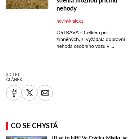
SDÍLET
ČLÁNEK
CO SE CHYSTÁ
Už se to blíží! Ve Frýdku-Místku se