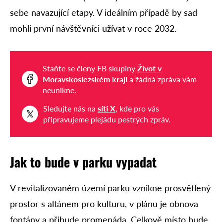
sebe navazující etapy. V ideálním případě by sad
mohli první návštěvníci užívat v roce 2032.
Staňte se členy FB skupiny
Život v
Moravskoslezském kraji
a žádná zpráva vám
neunikne.
Sledujte nás na
síti X
, kde pro vás
připravujeme plejádu pestrých zpráv.
Jak to bude v parku vypadat
V revitalizovaném území parku vznikne prosvětlený
prostor s altánem pro kulturu, v plánu je obnova
fontány a přibude promenáda. Celkově místo bude