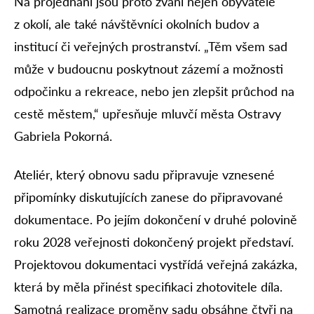
Na projednání jsou proto zváni nejen obyvatelé
z okolí, ale také návštěvníci okolních budov a
institucí či veřejných prostranství. „Těm všem sad
může v budoucnu poskytnout zázemí a možnosti
odpočinku a rekreace, nebo jen zlepšit průchod na
cestě městem,“ upřesňuje mluvčí města Ostravy
Gabriela Pokorná.
Ateliér, který obnovu sadu připravuje vznesené
připomínky diskutujících zanese do připravované
dokumentace. Po jejím dokončení v druhé polovině
roku 2028 veřejnosti dokončený projekt představí.
Projektovou dokumentaci vystřídá veřejná zakázka,
která by měla přinést specifikaci zhotovitele díla.
Samotná realizace proměny sadu obsáhne čtyři na