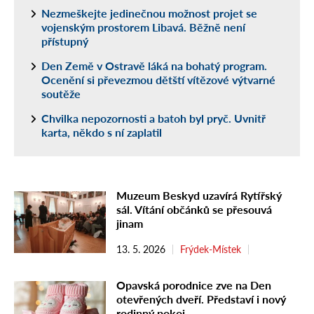
Nezmeškejte jedinečnou možnost projet se
vojenským prostorem Libavá. Běžně není
přístupný
Den Země v Ostravě láká na bohatý program.
Ocenění si převezmou dětští vítězové výtvarné
soutěže
Chvilka nepozornosti a batoh byl pryč. Uvnitř
karta, někdo s ní zaplatil
Muzeum Beskyd uzavírá Rytířský
sál. Vítání občánků se přesouvá
jinam
13. 5. 2026
Frýdek-Místek
Opavská porodnice zve na Den
otevřených dveří. Představí i nový
rodinný pokoj