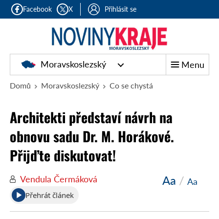
Facebook
X
Přihlásit se
Moravskoslezský
Menu
Domů
Moravskoslezský
Co se chystá
Architekti představí návrh na
obnovu sadu Dr. M. Horákové.
Přijďte diskutovat!
Aa
/
Vendula Čermáková
Aa
Přehrát článek