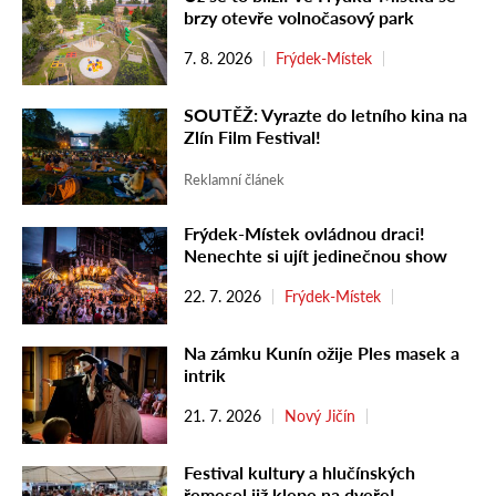
brzy otevře volnočasový park
7. 8. 2026
Frýdek-Místek
SOUTĚŽ: Vyrazte do letního kina na
Zlín Film Festival!
Reklamní článek
Frýdek-Místek ovládnou draci!
Nenechte si ujít jedinečnou show
22. 7. 2026
Frýdek-Místek
Na zámku Kunín ožije Ples masek a
intrik
21. 7. 2026
Nový Jičín
Festival kultury a hlučínských
řemesel již klepe na dveře!