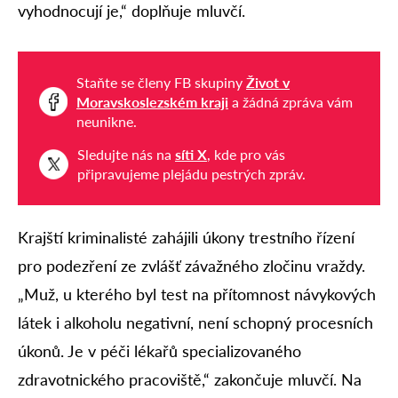
vyhodnocují je,“ doplňuje mluvčí.
Staňte se členy FB skupiny
Život v
Moravskoslezském kraji
a žádná zpráva vám
neunikne.
Sledujte nás na
síti X
, kde pro vás
připravujeme plejádu pestrých zpráv.
Krajští kriminalisté zahájili úkony trestního řízení
pro podezření ze zvlášť závažného zločinu vraždy.
„Muž, u kterého byl test na přítomnost návykových
látek i alkoholu negativní, není schopný procesních
úkonů. Je v péči lékařů specializovaného
zdravotnického pracoviště,“ zakončuje mluvčí. Na