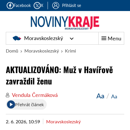
Facebook
X
Přihlásit se
Moravskoslezský
Menu
Domů
Moravskoslezský
Krimi
AKTUALIZOVÁNO: Muž v Havířově
zavraždil ženu
Aa
/
Vendula Čermáková
Aa
Přehrát článek
2. 6. 2026, 10:59
Moravskoslezský