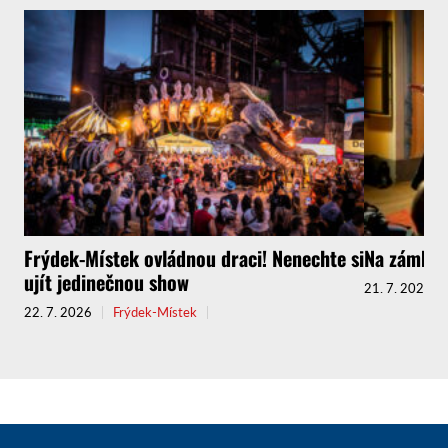
Frýdek-Místek ovládnou draci! Nenechte si
Na zámku K
ujít jedinečnou show
21. 7. 2026
22. 7. 2026
Frýdek-Místek