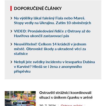
DOPORUČENÉ ČLÁNKY
Na výdělky lákal falešný Fiala nebo Mareš.
Stopy vedly na Ukrajinu. Zatím 10 obviněných
VIDEO: Pronásledování řidiče z Ostravy až do
Havířova ukončil zastavovací pás
Neuvěřitelné! Celkem 14 krádeží v jednom
městě. Obrovské škody a ukradené věci za
statisíce
Nebyli jste svědky incidentu v lesoparku Dubina
v Karviné? Hledá se i žena z anonymního
příspěvku
Ostravští strážníci koordinovali
situaci s únikem čpavku v aréně
30. 7. 2026
Ostrava-město