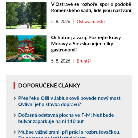
V Ostravě se rozhořel spor o podobě
Komenského sadů, lidé jsou naštvaní
5. 8. 2026
Ostrava-město
Ochutnej a zažij. Poznejte krásy
Moravy a Slezska nejen díky
gastronomii
5. 8. 2026
Bruntál
DOPORUČENÉ ČLÁNKY
Přes řeku Olši v Jablunkově povede nový most.
Ovlivní jeho stavba dopravu?
Dočasná odstavná plocha ve F-M: Než bude
bulvár zaparkuje na ní 110 aut
Muž se vážně zranil při práci s rozbrušovačkou.
Do nemocnice letěl vrtulníkem