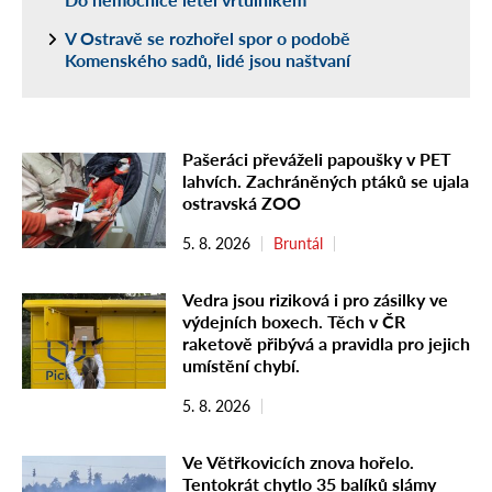
V Ostravě se rozhořel spor o podobě
Komenského sadů, lidé jsou naštvaní
Pašeráci převáželi papoušky v PET
lahvích. Zachráněných ptáků se ujala
ostravská ZOO
5. 8. 2026
Bruntál
Vedra jsou riziková i pro zásilky ve
výdejních boxech. Těch v ČR
raketově přibývá a pravidla pro jejich
umístění chybí.
5. 8. 2026
Ve Větřkovicích znova hořelo.
Tentokrát chytlo 35 balíků slámy