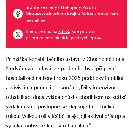
Staňte se členy FB skupiny
Život v
Moravskoslezském kraji
a žádná zpráva vám
neunikne.
Sledujte nás na
síti X
, kde pro vás
připravujeme plejádu pestrých zpráv.
Primářka Rehabilitačního ústavu v Chuchelné Ilona
Nedvědová dodává, že pacientka byla při první
hospitalizaci na konci roku 2025 prakticky imobilní
a závislá na pomoci personálu: „Díky intenzivní
rehabilitaci dnes zvládá chůzi s chodítkem na krátké
vzdálenosti a postupně se zlepšuje také funkce
rukou. Velkou roli v léčbě hraje její aktivní přístup a
vysoká motivace k další rehabilitaci.“