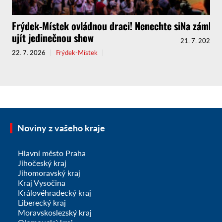
Frýdek-Místek ovládnou draci! Nenechte si
Na zámku K
ujít jedinečnou show
21. 7. 2026
22. 7. 2026
Frýdek-Místek
Noviny z vašeho kraje
Hlavní město Praha
Jihočeský kraj
Jihomoravský kraj
Kraj Vysočina
Královéhradecký kraj
Liberecký kraj
Moravskoslezský kraj