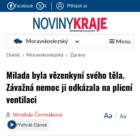
Facebook
X
Přihlásit se
Moravskoslezský
Menu
Domů
Moravskoslezský
Zprávy
Milada byla vězenkyní svého těla.
Závažná nemoc ji odkázala na plicní
ventilaci
Aa
/
Vendula Čermáková
Aa
Přehrát článek