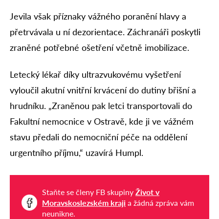
Jevila však příznaky vážného poranění hlavy a
přetrvávala u ní dezorientace. Záchranáři poskytli
zraněné potřebné ošetření včetně imobilizace.
Letecký lékař díky ultrazvukovému vyšetření
vyloučil akutní vnitřní krvácení do dutiny břišní a
hrudníku. „Zraněnou pak letci transportovali do
Fakultní nemocnice v Ostravě, kde ji ve vážném
stavu předali do nemocniční péče na oddělení
urgentního příjmu,“ uzavírá Humpl.
Staňte se členy FB skupiny
Život v
Moravskoslezském kraji
a žádná zpráva vám
neunikne.