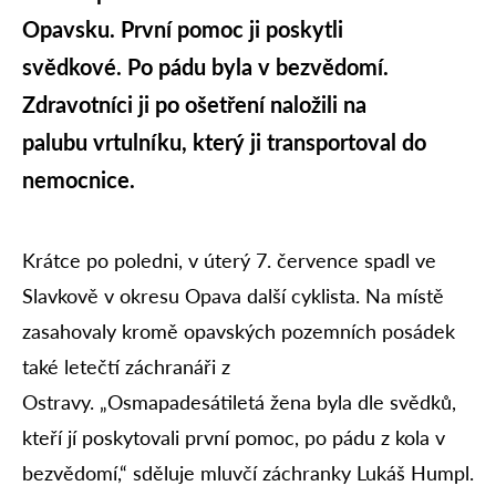
Opavsku. První pomoc ji poskytli
svědkové. Po pádu byla v bezvědomí.
Zdravotníci ji po ošetření naložili na
palubu vrtulníku, který ji transportoval do
nemocnice.
Krátce po poledni, v úterý 7. července spadl ve
Slavkově v okresu Opava další cyklista. Na místě
zasahovaly kromě opavských pozemních posádek
také letečtí záchranáři z
Ostravy. „Osmapadesátiletá žena byla dle svědků,
kteří jí poskytovali první pomoc, po pádu z kola v
bezvědomí,“ sděluje mluvčí záchranky Lukáš Humpl.