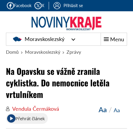
Facebook
X
Přihlásit se
Moravskoslezský
Menu
Domů
Moravskoslezský
Zprávy
Na Opavsku se vážně zranila
cyklistka. Do nemocnice letěla
vrtulníkem
Aa
/
Vendula Čermáková
Aa
Přehrát článek