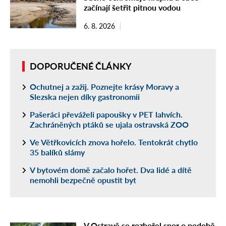
začínají šetřit pitnou vodou
6. 8. 2026
DOPORUČENÉ ČLÁNKY
Ochutnej a zažij. Poznejte krásy Moravy a
Slezska nejen díky gastronomii
Pašeráci převáželi papoušky v PET lahvích.
Zachráněných ptáků se ujala ostravská ZOO
Ve Větřkovicích znova hořelo. Tentokrát chytlo
35 balíků slámy
V bytovém domě začalo hořet. Dva lidé a dítě
nemohli bezpečně opustit byt
V Ostravě se rozhořel spor o podobě