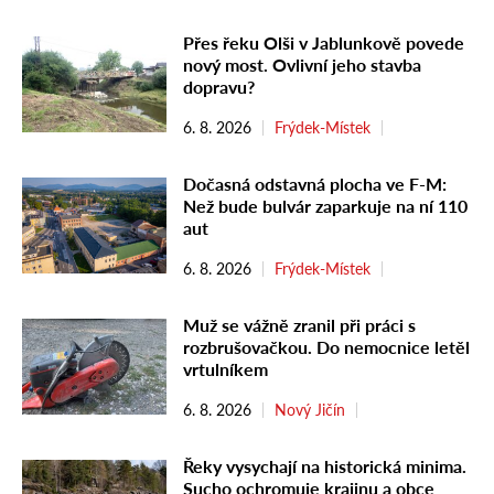
Přes řeku Olši v Jablunkově povede
nový most. Ovlivní jeho stavba
dopravu?
6. 8. 2026
Frýdek-Místek
Dočasná odstavná plocha ve F-M:
Než bude bulvár zaparkuje na ní 110
aut
6. 8. 2026
Frýdek-Místek
Muž se vážně zranil při práci s
rozbrušovačkou. Do nemocnice letěl
vrtulníkem
6. 8. 2026
Nový Jičín
Řeky vysychají na historická minima.
Sucho ochromuje krajinu a obce