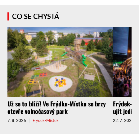
CO SE CHYSTÁ
Už se to blíží! Ve Frýdku-Místku se brzy
Frýdek-Mís
otevře volnočasový park
ujít jedin
7. 8. 2026
Frýdek-Místek
22. 7. 2026