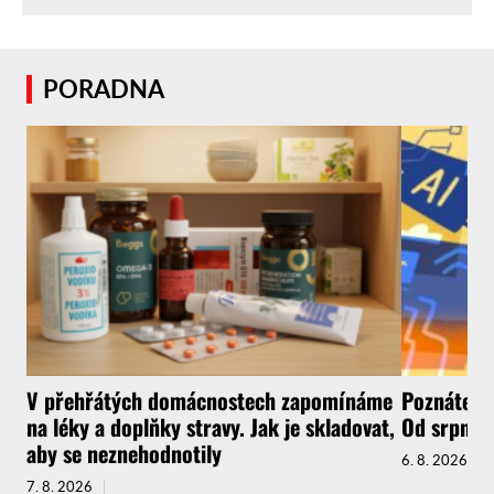
PORADNA
V přehřátých domácnostech zapomínáme
Poznáte, ž
na léky a doplňky stravy. Jak je skladovat,
Od srpna t
aby se neznehodnotily
6. 8. 2026
7. 8. 2026