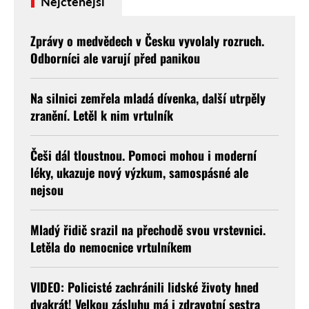
Nejčtenější
Zprávy o medvědech v Česku vyvolaly rozruch.
Odborníci ale varují před panikou
Na silnici zemřela mladá dívenka, další utrpěly
zranění. Letěl k nim vrtulník
Češi dál tloustnou. Pomoci mohou i moderní
léky, ukazuje nový výzkum, samospásné ale
nejsou
Mladý řidič srazil na přechodě svou vrstevnici.
Letěla do nemocnice vrtulníkem
VIDEO: Policisté zachránili lidské životy hned
dvakrát! Velkou zásluhu má i zdravotní sestra