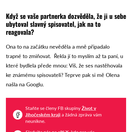
Když se vaše partnerka dozvěděla, že ji u sebe
ubytoval slavný spisovatel, jak na to
reagovala?
Ona to na začátku nevěděla a mně připadalo
trapné to zmiňovat. Řekla jí to myslím až ta paní, u
které bydlela přede mnou: Víš, že ses nastěhovala
ke známému spisovateli? Teprve pak si mě Olena
našla na Googlu.
Staňte se členy FB skupiny
Život v
Jihočeském kraji
a žádná zpráva vám
neunikne.
Sledujte nás na
síti X
, kde pro vás