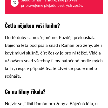
připravujeme plejádu pestrých zpráv.
Četla nějakou vaši knihu?
Do té doby samozřejmě ne. Později přelouskala
Báječná léta pod psa a snad i Román pro ženy, ale i
když mluví slušně, číst česky je pro ni těžké. Viděla
už ovšem snad všechny filmy natočené podle mých
knih , resp. v případě Svaté čtveřice podle mého
scénáře.
Co na filmy říkala?
Nejvíc se jí líbil Román pro ženy a Báječná léta, u