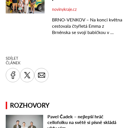
SDÍLET
ČLÁNEK
ROZHOVORY
Pavel Čadek – nejlepší hráč
cellofolku na světě si písně skládá
vždy sám