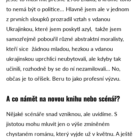
to nemá být o politice… Hlavně jsem ale v jednom
z prvních sloupků prozradil vztah s vdanou
Ukrajinkou, které jsem poskytl azyl, takže jsem
samozřejmě pobouřil různé abstraktní moralisty,
kteří sice žádnou mladou, hezkou a vdanou
ukrajinskou uprchlici neubytovali, ale kdyby tak
učinili, rozhodně by se do ní nezamilovali… No,
občas je to oříšek. Beru to jako profesní výzvu.
A co námět
na novou knih
u nebo scénář?
Nějaké scénáře snad vzniknou, ale uvidíme. S
jistotou mohu mluvit jen o výše zmíněném
chystaném románu, který vyjde už v květnu. A ještě