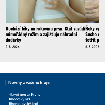
Dochází léky na rakovinu prsu. Stát zavádí
Řeky vysyc
mimořádný režim a zajišťuje náhradní
Sucho ochr
dodávky
šetřit pit
7. 8. 2026
6. 8. 2026
Noviny z vašeho kraje
Hlavní město Praha
Jihočeský kraj
Jihomoravský kraj