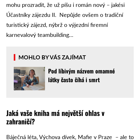
mohu prozradit, že už píšu i román nový – jakési
Účastníky zájezdu II. Nepůjde ovšem o tradiční
turistický zájezd, nýbrž o výjezdní firemní
karnevalový teambuilding…
MOHLO BY VÁS ZAJÍMAT
Pod líbivým názvem omamné
látky často číhá i smrt
Jaká vaše kniha má největší ohlas v
zahraničí?
Báječná léta, Výchova dívek, Mafie v Praze – ale to