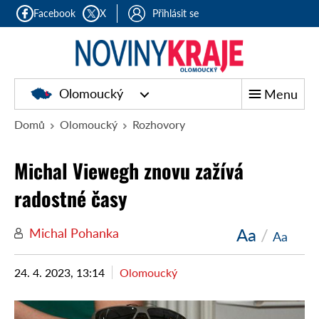
Facebook
X
Přihlásit se
Olomoucký
Menu
Domů
Olomoucký
Rozhovory
Michal Viewegh znovu zažívá
radostné časy
Aa
/
Michal Pohanka
Aa
24. 4. 2023, 13:14
Olomoucký