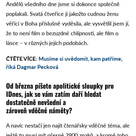
Andělů všedního dne jsme si dokonce společně
poplakali. Svatá čtveřice ji jakožto cudnou ženu
věřící v Boha příslušně vyděsila, ale vysvětlil jsem jí,
že to není film o bezuzdné chlípnosti, ale film o
lásce – v různých jejích podobách.
ČTĚTE VÍCE:
Musíme si uvědomit, kam patříme,
říká Dagmar Pecková
Od března píšete apolitické sloupky pro
IDnes, jak se vám zatím daří hledat
dostatečně nevšední a
zároveň vděčné náměty?
A navíc nestačí jen najít čtenářsky vděčné téma, ale
ještě to musí mít přesně 2900 znaků, a kromě toho