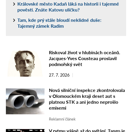
Královské město Kadaň láká na historii i tajemné
pověsti. Znáte Katovu uličku?
Tam, kde prý stále bloudí neklidné duše:
Tajemný zámek Radim
Riskoval život v hlubinách oceánů.
Jacques-Yves Cousteau proslavil
podmořský svět
27. 7. 2026
Nová silniční inspekce zkontrolovala
v Olomouckém kraji deset aut s
platnou STK a ani jedno neprošlo
emisemi
Reklamní článek
V rytmu vášně až do svítání. Tango je