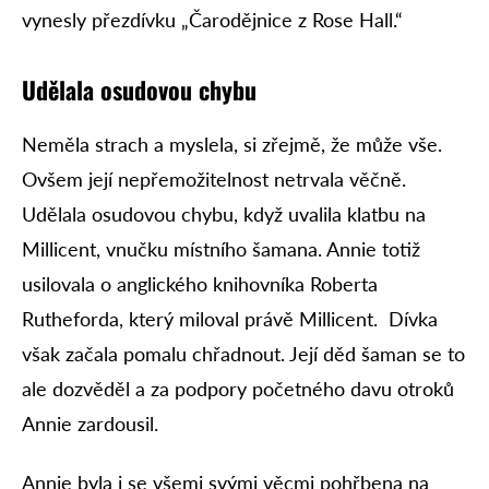
vynesly přezdívku „Čarodějnice z Rose Hall.“
Udělala osudovou chybu
Neměla strach a myslela, si zřejmě, že může vše.
Ovšem její nepřemožitelnost netrvala věčně.
Udělala osudovou chybu, když uvalila klatbu na
Millicent, vnučku místního šamana. Annie totiž
usilovala o anglického knihovníka Roberta
Rutheforda, který miloval právě Millicent. Dívka
však začala pomalu chřadnout. Její děd šaman se to
ale dozvěděl a za podpory početného davu otroků
Annie zardousil.
Annie byla i se všemi svými věcmi pohřbena na