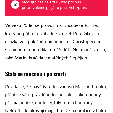
Sledujte nás na
síti X
, kde pro vás
připravujeme plejádu pestrých zpráv.
Ve věku 25 let se provdala za Jacquese Parise,
který po půl roce záhadně zmizel. Poté žila jako
družka ve společné domácnosti s Christoperem
Glapionem a porodila mu 15 dětí. Nejmladší z nich,
také Marie, kráčela v matčiných šlépějích.
Stala se mocnou i po smrti
Povídá se, že navštívíte-li s žádostí Mariinu hrobku,
přání se vám pravděpodobně splní. Jako obětiny
přijímá peníze, doutníky, bílý rum a bonbony.
Někteří lidé aktivují magií tím, že na hrobce z boku