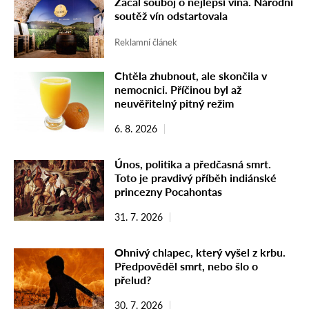
Začal souboj o nejlepší vína. Národní
soutěž vín odstartovala
Reklamní článek
Chtěla zhubnout, ale skončila v
nemocnici. Příčinou byl až
neuvěřitelný pitný režim
6. 8. 2026
Únos, politika a předčasná smrt.
Toto je pravdivý příběh indiánské
princezny Pocahontas
31. 7. 2026
Ohnivý chlapec, který vyšel z krbu.
Předpověděl smrt, nebo šlo o
přelud?
30. 7. 2026