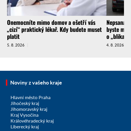
Onemocníte mimo domov a ošetří vás
Nepsaná ři
„cizí“ praktický lékař. Kdy budete muset
byste měli
platit
o „blikačk
5. 8. 2026
4. 8. 2026
Noviny z vašeho kraje
Hlavní město Praha
Jihočeský kraj
Jihomoravský kraj
Kraj Vysočina
Královéhradecký kraj
Liberecký kraj