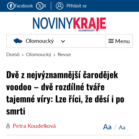
Facebook
X
Přihlásit se
Olomoucký
Menu
Domů
Olomoucký
Revue
Dvě z nejvýznamnější čarodějek
voodoo – dvě rozdílné tváře
tajemné víry: Lze říci, že děsí i po
smrti
Aa
/
Petra Koudelková
Aa