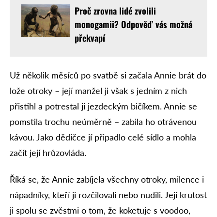
Proč zrovna lidé zvolili
monogamii? Odpověď vás možná
překvapí
Už několik měsíců po svatbě si začala Annie brát do
lože otroky – její manžel ji však s jedním z nich
přistihl a potrestal ji jezdeckým bičíkem. Annie se
pomstila trochu neúměrně – zabila ho otrávenou
kávou. Jako dědičce jí připadlo celé sídlo a mohla
začít její hrůzovláda.
Říká se, že Annie zabíjela všechny otroky, milence i
nápadníky, kteří ji rozčilovali nebo nudili. Její krutost
ji spolu se zvěstmi o tom, že koketuje s voodoo,