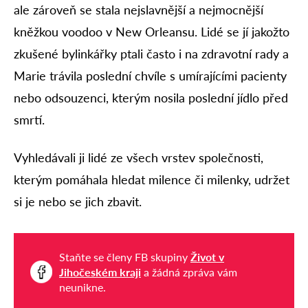
ale zároveň se stala nejslavnější a nejmocnější
kněžkou voodoo v New Orleansu. Lidé se jí jakožto
zkušené bylinkářky ptali často i na zdravotní rady a
Marie trávila poslední chvíle s umírajícími pacienty
nebo odsouzenci, kterým nosila poslední jídlo před
smrtí.
Vyhledávali ji lidé ze všech vrstev společnosti,
kterým pomáhala hledat milence či milenky, udržet
si je nebo se jich zbavit.
Staňte se členy FB skupiny
Život v
Jihočeském kraji
a žádná zpráva vám
neunikne.