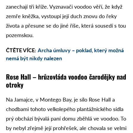
zanechají tři kříže. Vyznavači voodoo věří, že když
zemře kněžka, vystoupí její duch znovu do řeky
života a přesune se do jiné říše, která sousedí s tou
pozemskou.
ČTĚTE VÍCE:
Archa úmluvy – poklad, který možná
nemá být nikdy nalezen
Rose Hall – hrůzovláda voodoo čarodějky nad
otroky
Na Jamajce, v Montego Bay, je sílo Rose Hall a
chodbami tohoto velkolepého plantážnického sídla
prý obchází bývalá paní domu zběhlá ve voodoo. To
by nebyl zřejmě její prohřešek, ale chovala se velmi