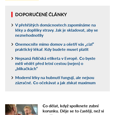
DOPORUČENÉ ČLÁNKY
V přehřátých domácnostech zapomínáme na
léky a doplňky stravy. Jak je skladovat, aby se
neznehodnotily
Onemocníte mimo domov a ošetří vás „cizí“
praktický lékař. Kdy budete muset platit
Nepsaná řidičská etiketa v Evropě. Co byste
měli vědět před letní cestou (nejen) o
„blikačkách“
Moderní léky na hubnutí fungují, ale nejsou
zázračné. Co očekávat a jak získat maximum
Co dělat, když spolknete zubní
korunku. Děje se to častěji, než si