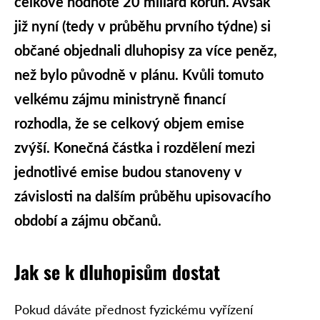
celkové hodnotě 20 miliard korun. Avšak
již nyní (tedy v průběhu prvního týdne) si
občané objednali dluhopisy za více peněz,
než bylo původně v plánu. Kvůli tomuto
velkému zájmu ministryně financí
rozhodla, že se celkový objem emise
zvýší. Konečná částka i rozdělení mezi
jednotlivé emise budou stanoveny v
závislosti na dalším průběhu upisovacího
období a zájmu občanů.
Jak se k dluhopisům dostat
Pokud dáváte přednost fyzickému vyřízení