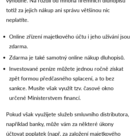
výhodné. Na rozdíl od mnoha firemních dluhopisů
totiž za jejich nákup ani správu většinou nic
neplatíte.
Online zřízení majetkového účtu i jeho užívání jsou
zdarma.
Zdarma je také samotný online nákup dluhopisů.
Investované peníze můžete jednou ročně získat
zpět formou předčasného splacení, a to bez
sankce. Musíte však využít tzv. časové okno
určené Ministerstvem financí.
Pokud však využijete služeb smluvního distributora,
například banky, může vám za některé úkony
účtovat poplatek (např. za založení majetkového