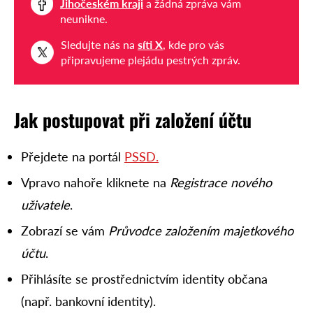
Jihočeském kraji
a žádná zpráva vám
neunikne.
Sledujte nás na
síti X
, kde pro vás
připravujeme plejádu pestrých zpráv.
Jak postupovat při založení účtu
Přejdete na portál
PSSD.
Vpravo nahoře kliknete na
Registrace nového
uživatele
.
Zobrazí se vám
Průvodce založením majetkového
účtu
.
Přihlásíte se prostřednictvím identity občana
(např. bankovní identity).