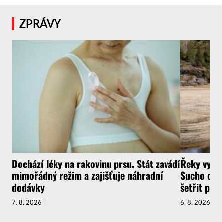
ZPRÁVY
Dochází léky na rakovinu prsu. Stát zavádí
Řeky vysyc
mimořádný režim a zajišťuje náhradní
Sucho ochr
dodávky
šetřit pit
7. 8. 2026
6. 8. 2026