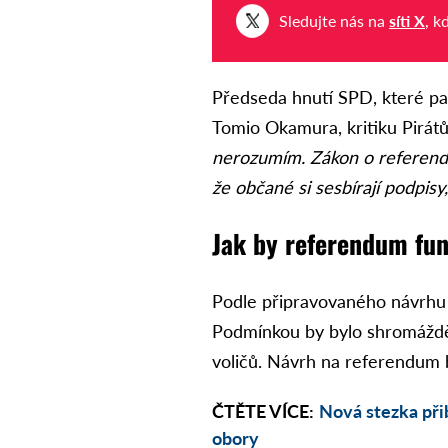
Sledujte nás na
síti X
, k
Předseda hnutí SPD, které pa
Tomio Okamura, kritiku Pirát
nerozumím. Zákon o referendu
že občané si sesbírají podpisy,
Jak by referendum fu
Podle připravovaného návrhu 
Podmínkou by bylo shromáždě
voličů. Návrh na referendum b
ČTĚTE VÍCE:
Nová stezka přib
obory