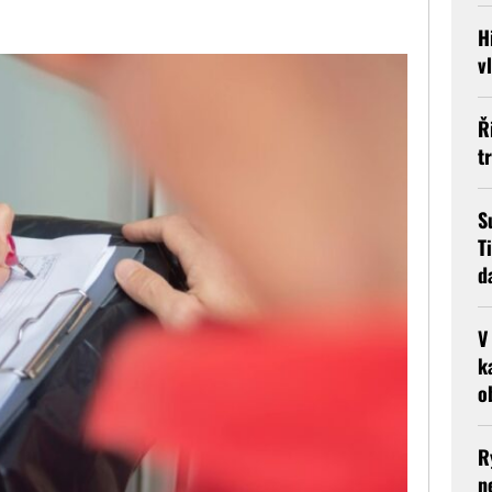
H
v
Ř
t
S
T
d
V
k
o
R
n