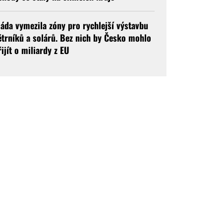
láda vymezila zóny pro rychlejší výstavbu
ětrníků a solárů. Bez nich by Česko mohlo
řijít o miliardy z EU