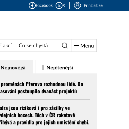
Facebook
X
Přihlásit se
 akcí
Co se chystá
Menu
Nejnovější
Nejčtenější
 proměnách Přerova rozhodnou lidé. Do
lasování postoupilo dvanáct projektů
edra jsou riziková i pro zásilky ve
ýdejních boxech. Těch v ČR raketově
řibývá a pravidla pro jejich umístění chybí.