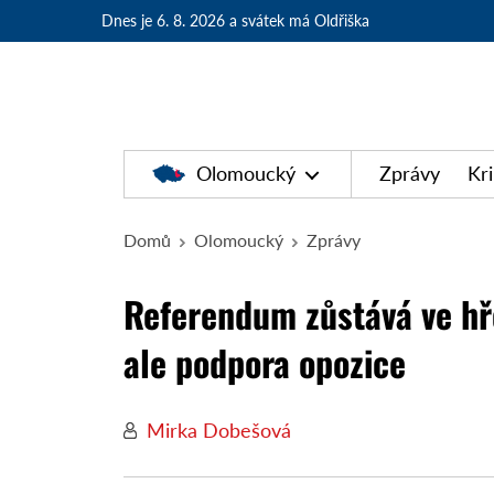
Dnes je 6. 8. 2026
a svátek má Oldřiška
Olomoucký
Zprávy
Kr
Domů
Olomoucký
Zprávy
Referendum zůstává ve hře
ale podpora opozice
Mirka Dobešová