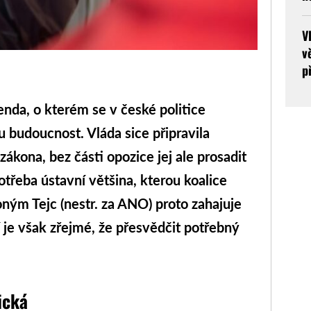
V
v
p
nda, o kterém se v české politice
ou budoucnost. Vláda sice připravila
ákona, bez části opozice jej ale prosadit
třeba ústavní většina, kterou koalice
ným Tejc (nestr. za ANO) proto zahajuje
í je však zřejmé, že přesvědčit potřebný
ická