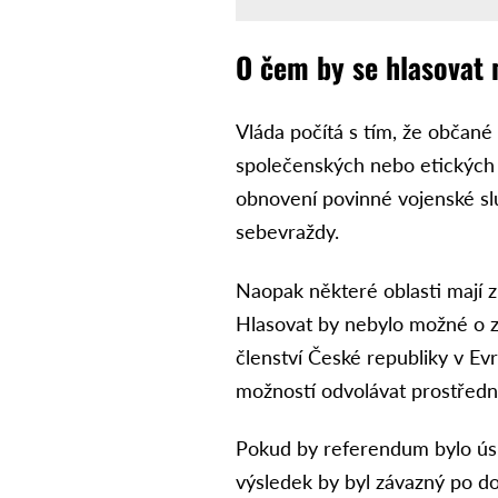
O čem by se hlasovat
Vláda počítá s tím, že občané
společenských nebo etických t
obnovení povinné vojenské slu
sebevraždy.
Naopak některé oblasti mají z
Hlasovat by nebylo možné o z
členství České republiky v Ev
možností odvolávat prostředni
Pokud by referendum bylo úsp
výsledek by byl závazný po do