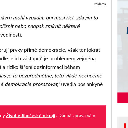
Reklama
ávrh mohl vypadat, oni musí říct, zda jim to
 zpřísnit nebo naopak zmírnit některé
vedlnosti.
orují prvky přímé demokracie, však tentokrát
 Podle jejich zástupců je problémem zejména
 a riziko šíření dezinformací během
nás je to bezpředmětné, této vládě nechceme
mé demokracie prosazovat,“
uvedla poslankyně
iny
Život v Jihočeském kraji
a žádná zpráva vám