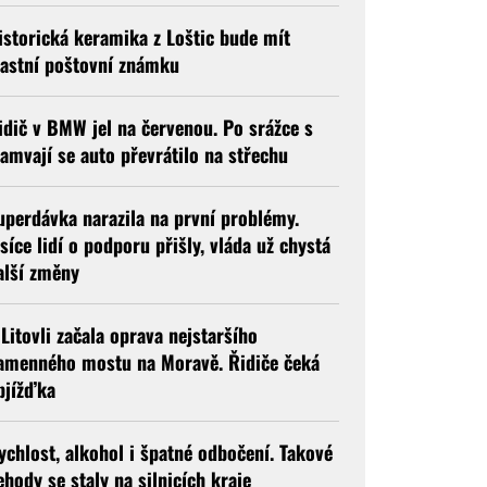
istorická keramika z Loštic bude mít
lastní poštovní známku
idič v BMW jel na červenou. Po srážce s
ramvají se auto převrátilo na střechu
uperdávka narazila na první problémy.
isíce lidí o podporu přišly, vláda už chystá
alší změny
 Litovli začala oprava nejstaršího
amenného mostu na Moravě. Řidiče čeká
bjížďka
ychlost, alkohol i špatné odbočení. Takové
ehody se staly na silnicích kraje