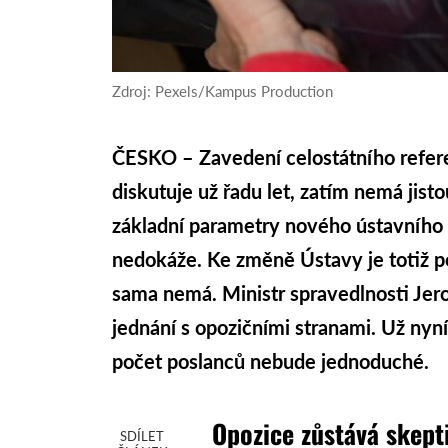
Zdroj: Pexels/Kampus Production
ČESKO – Zavedení celostátního refere
diskutuje už řadu let, zatím nemá jist
základní parametry nového ústavního z
nedokáže. Ke změně Ústavy je totiž po
sama nemá. Ministr spravedlnosti Jero
jednání s opozičními stranami. Už nyn
počet poslanců nebude jednoduché.
Opozice zůstává skept
SDÍLET