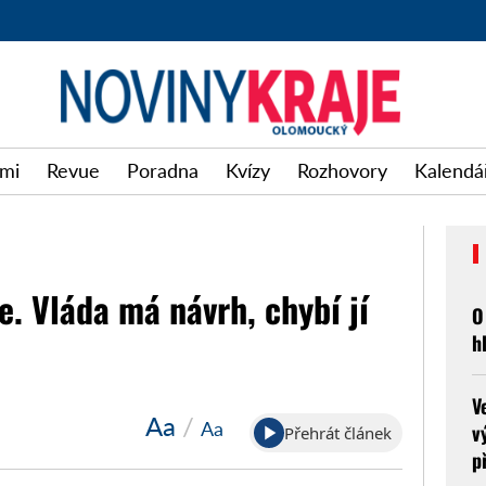
imi
Revue
Poradna
Kvízy
Rozhovory
Kalendář
. Vláda má návrh, chybí jí
O
h
V
Aa
/
Aa
v
Přehrát článek
p