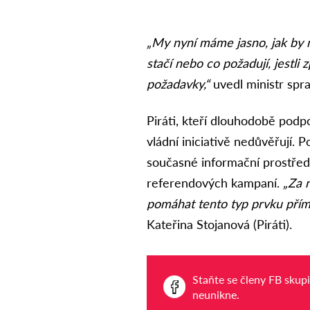
„My nyní máme jasno, jak by n
stačí nebo co požadují, jestli
požadavky,“
uvedl ministr spra
Piráti, kteří dlouhodobě podp
vládní iniciativě nedůvěřují.
současné informační prostředí
referendových kampaní.
„Za 
pomáhat tento typ prvku pří
Kateřina Stojanová (Piráti).
Staňte se členy FB skup
neunikne.