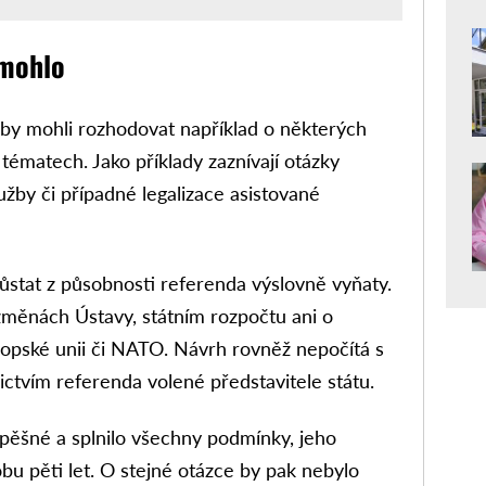
 mohlo
 by mohli rozhodovat například o některých
ématech. Jako příklady zaznívají otázky
žby či případné legalizace asistované
ůstat z působnosti referenda výslovně vyňaty.
měnách Ústavy, státním rozpočtu ani o
ropské unii či NATO. Návrh rovněž nepočítá s
ctvím referenda volené představitele státu.
ěšné a splnilo všechny podmínky, jeho
bu pěti let. O stejné otázce by pak nebylo