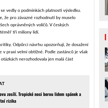
e se vedly o podmínkách platnosti výsledku.
e, že pro závazné rozhodnutí by muselo
všech oprávněných voličů. V českých
měř tři miliony lidí.
kritiky. Odpůrci návrhu upozorňují, že dosažení
 v praxi velmi obtížné. Podle zastánců je však
ch otázkách nerozhodovala jen malá část
AT
ovu zesílí. Tropické noci berou lidem spánek a
tní rizika