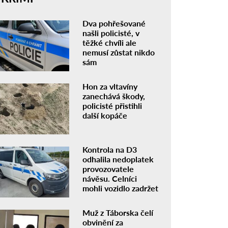
Dva pohřešované
našli policisté, v
těžké chvíli ale
nemusí zůstat nikdo
sám
Hon za vltavíny
zanechává škody,
policisté přistihli
další kopáče
Kontrola na D3
odhalila nedoplatek
provozovatele
návěsu. Celníci
mohli vozidlo zadržet
Muž z Táborska čelí
obvinění za