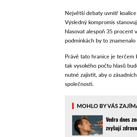
Největší debaty uvnitř koalic
Výsledný kompromis stanovuj
hlasovat alespoň 35 procent 
podmínkách by to znamenalo té
Právě tato hranice je terčem 
tak vysokého počtu hlasů bude
nutné zajistit, aby o zásadní
společnosti.
MOHLO BY VÁS ZAJÍM
Vedra dnes zn
zvyšují zdravo