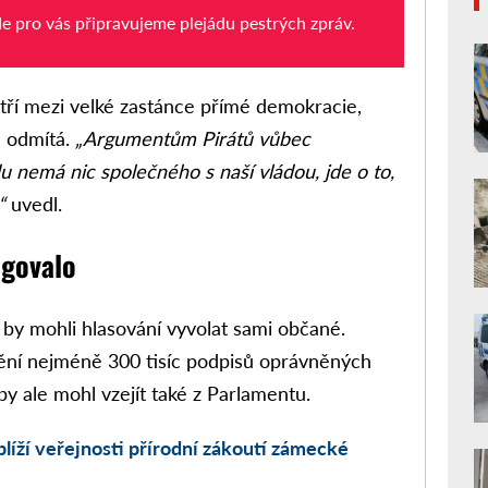
de pro vás připravujeme plejádu pestrých zpráv.
tří mezi velké zastánce přímé demokracie,
ů odmítá.
„Argumentům Pirátů vůbec
 nemá nic společného s naší vládou, jde o to,
“
uvedl.
ngovalo
by mohli hlasování vyvolat sami občané.
ní nejméně 300 tisíc podpisů oprávněných
y ale mohl vzejít také z Parlamentu.
líží veřejnosti přírodní zákoutí zámecké