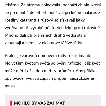
lékárnu. Ze stromu chinovníku pochází chinin, který
se po dlouhá desetiletí používal při léčbě malárie. Z
rostliny katarantus růžový se získávají látky
využívané při výrobě některých léků proti rakovině.
Mnoho dalších pralesních druhů vědci stále
zkoumají a hledají v nich nové léčivé látky.
Prales je zároveň domovem řady rekordmanů.
Největším květem světa se pyšní raflézie, jejíž květ
může měřit až jeden metr v průměru. Aby přilákala
opylovače, vydává zápach připomínající zkažené
maso.
MOHLO BY VÁS ZAJÍMAT