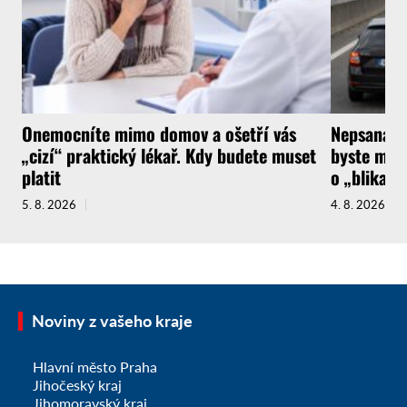
Onemocníte mimo domov a ošetří vás
Nepsaná ři
„cizí“ praktický lékař. Kdy budete muset
byste měli
platit
o „blikačk
5. 8. 2026
4. 8. 2026
Noviny z vašeho kraje
Hlavní město Praha
Jihočeský kraj
Jihomoravský kraj