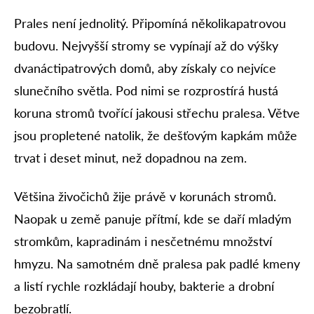
Prales není jednolitý. Připomíná několikapatrovou
budovu. Nejvyšší stromy se vypínají až do výšky
dvanáctipatrových domů, aby získaly co nejvíce
slunečního světla. Pod nimi se rozprostírá hustá
koruna stromů tvořící jakousi střechu pralesa. Větve
jsou propletené natolik, že dešťovým kapkám může
trvat i deset minut, než dopadnou na zem.
Většina živočichů žije právě v korunách stromů.
Naopak u země panuje přítmí, kde se daří mladým
stromkům, kapradinám i nesčetnému množství
hmyzu. Na samotném dně pralesa pak padlé kmeny
a listí rychle rozkládají houby, bakterie a drobní
bezobratlí.