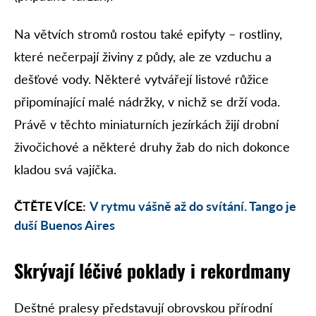
Na větvích stromů rostou také epifyty – rostliny,
které nečerpají živiny z půdy, ale ze vzduchu a
dešťové vody. Některé vytvářejí listové růžice
připomínající malé nádržky, v nichž se drží voda.
Právě v těchto miniaturních jezírkách žijí drobní
živočichové a některé druhy žab do nich dokonce
kladou svá vajíčka.
ČTĚTE VÍCE:
V rytmu vášně až do svítání. Tango je
duší Buenos Aires
Skrývají léčivé poklady i rekordmany
Deštné pralesy představují obrovskou přírodní