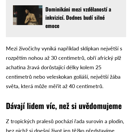
Dominikáni mezi vzdělaností a
inkvizicí. Dodnes budí silné
emoce
Mezi živočichy vyniká například sklípkan největší s
rozpětím nohou až 30 centimetrů, obří africký plž
achatina žravá dorůstající délky kolem 25
centimetrů nebo veleskokan goliáší, největší žába
světa, která může měřit až 40 centimetrů.
Dávají lidem víc, než si uvědomujeme
Z tropických pralesů pochází řada surovin a plodin,
bez nichž si dnešní život jen těžko představíme.