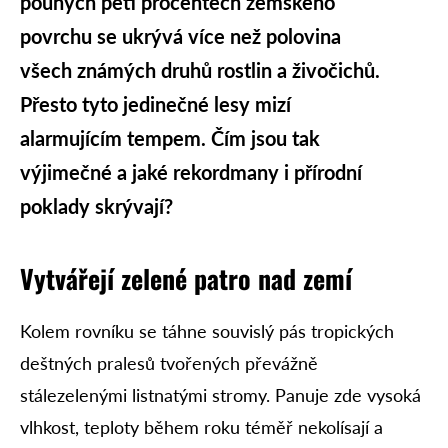
pouhých pěti procentech zemského
povrchu se ukrývá více než polovina
všech známých druhů rostlin a živočichů.
Přesto tyto jedinečné lesy mizí
alarmujícím tempem. Čím jsou tak
výjimečné a jaké rekordmany i přírodní
poklady skrývají?
Vytvářejí zelené patro nad zemí
Kolem rovníku se táhne souvislý pás tropických
deštných pralesů tvořených převážně
stálezelenými listnatými stromy. Panuje zde vysoká
vlhkost, teploty během roku téměř nekolísají a