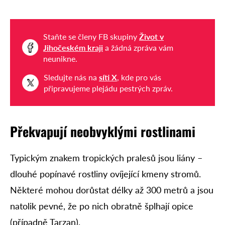
Staňte se členy FB skupiny
Život v
Jihočeském kraji
a žádná zpráva vám
neunikne.
Sledujte nás na
síti X
, kde pro vás
připravujeme plejádu pestrých zpráv.
Překvapují neobvyklými rostlinami
Typickým znakem tropických pralesů jsou liány –
dlouhé popínavé rostliny ovíjející kmeny stromů.
Některé mohou dorůstat délky až 300 metrů a jsou
natolik pevné, že po nich obratně šplhají opice
(případně Tarzan).