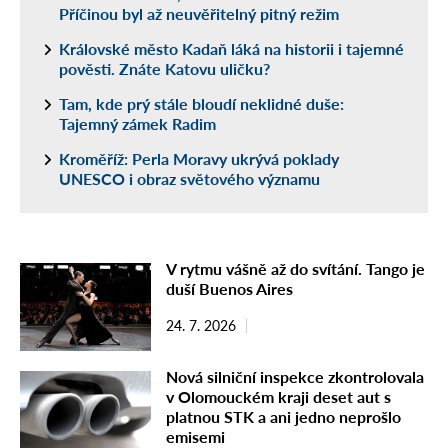
Příčinou byl až neuvěřitelný pitný režim
Královské město Kadaň láká na historii i tajemné
pověsti. Znáte Katovu uličku?
Tam, kde prý stále bloudí neklidné duše:
Tajemný zámek Radim
Kroměříž: Perla Moravy ukrývá poklady
UNESCO i obraz světového významu
V rytmu vášně až do svítání. Tango je
duší Buenos Aires
24. 7. 2026
Nová silniční inspekce zkontrolovala
v Olomouckém kraji deset aut s
platnou STK a ani jedno neprošlo
emisemi