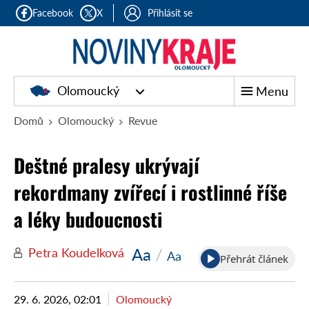
Facebook
X
Přihlásit se
Olomoucký
Menu
Domů
Olomoucký
Revue
Deštné pralesy ukrývají
rekordmany zvířecí i rostlinné říše
a léky budoucnosti
Aa
/
Petra Koudelková
Aa
Přehrát článek
29. 6. 2026, 02:01
Olomoucký