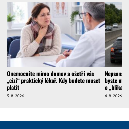
Onemocníte mimo domov a ošetří vás
Nepsaná ři
„cizí“ praktický lékař. Kdy budete muset
byste měli
platit
o „blikačk
5. 8. 2026
4. 8. 2026