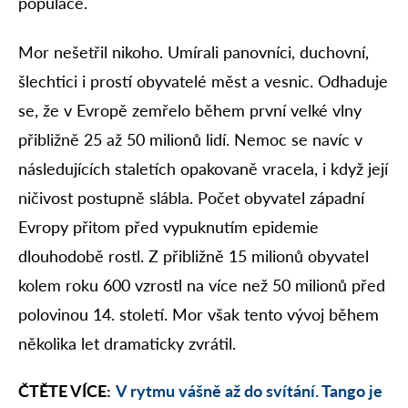
populace.
Mor nešetřil nikoho. Umírali panovníci, duchovní,
šlechtici i prostí obyvatelé měst a vesnic. Odhaduje
se, že v Evropě zemřelo během první velké vlny
přibližně 25 až 50 milionů lidí. Nemoc se navíc v
následujících staletích opakovaně vracela, i když její
ničivost postupně slábla. Počet obyvatel západní
Evropy přitom před vypuknutím epidemie
dlouhodobě rostl. Z přibližně 15 milionů obyvatel
kolem roku 600 vzrostl na více než 50 milionů před
polovinou 14. století. Mor však tento vývoj během
několika let dramaticky zvrátil.
ČTĚTE VÍCE:
V rytmu vášně až do svítání. Tango je