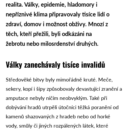
realita. Války, epidemie, hladomory i
nepříznivé klima připravovaly tisíce lidí o
zdraví, domov i možnost obživy. Mnozí z
těch, kteří přežili, byli odkázáni na
žebrotu nebo milosrdenství druhých.
Války zanechávaly tisíce invalidů
Středověké bitvy byly mimořádně kruté. Meče,
sekery, kopí i šípy způsobovaly devastující zranění a
amputace nebyly ničím neobvyklým. Také při
dobývání hradů utrpěli útočníci těžká poranění od
kamenů shazovaných z hradeb nebo od horké
vody, smůly či jiných rozpálených látek, které