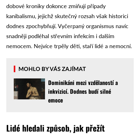
dobové kroniky dokonce zmiňují případy
kanibalismu, jejichž skutečný rozsah však historici
dodnes zpochybňují. Vyčerpaný organismus navíc
snadněji podléhal střevním infekcím i dalším
nemocem. Nejvíce trpěly děti, staří lidé a nemocní.
MOHLO BY VÁS ZAJÍMAT
Dominikáni mezi vzdělaností a
inkvizicí. Dodnes budí silné
emoce
Lidé hledali způsob, jak přežít