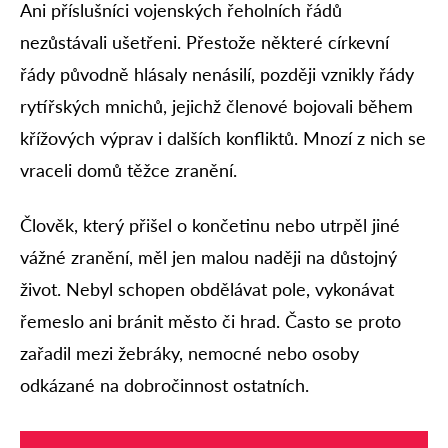
Ani příslušníci vojenských řeholních řádů
nezůstávali ušetřeni. Přestože některé církevní
řády původně hlásaly nenásilí, později vznikly řády
rytířských mnichů, jejichž členové bojovali během
křížových výprav i dalších konfliktů. Mnozí z nich se
vraceli domů těžce zranění.
Člověk, který přišel o končetinu nebo utrpěl jiné
vážné zranění, měl jen malou naději na důstojný
život. Nebyl schopen obdělávat pole, vykonávat
řemeslo ani bránit město či hrad. Často se proto
zařadil mezi žebráky, nemocné nebo osoby
odkázané na dobročinnost ostatních.