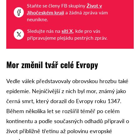
Staňte se členy FB skupiny
Život v
Jihočeském kraji
a žádná zpráva vám
neunikne.
Sledujte nás na
síti X
, kde pro vás
připravujeme plejádu pestrých zpráv.
Mor změnil tvář celé Evropy
Vedle válek představovaly obrovskou hrozbu také
epidemie. Nejničivější z nich byl mor, známý jako
černá smrt, který dorazil do Evropy roku 1347.
Během několika let se rozšířil téměř po celém
kontinentu a podle současných odhadů připravil o
život přibližně třetinu až polovinu evropské