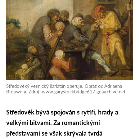
Středověký vesnický šarlatán operuje. Obraz od Adriaena
Brouwera. Zdroj: www.garystockbridge617.getarchive.net
Středověk bývá spojován s rytíři, hrady a
velkými bitvami. Za romantickými
představami se však skrývala tvrdá