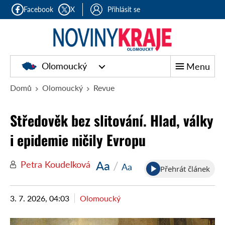
Facebook
X
Přihlásit se
Olomoucký
Menu
Domů
Olomoucký
Revue
Středověk bez slitování. Hlad, války
i epidemie ničily Evropu
Aa
/
Petra Koudelková
Aa
Přehrát článek
3. 7. 2026, 04:03
Olomoucký