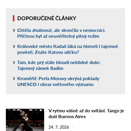
DOPORUČENÉ ČLÁNKY
Chtěla zhubnout, ale skončila v nemocnici.
Příčinou byl až neuvěřitelný pitný režim
Královské město Kadaň láká na historii i tajemné
pověsti. Znáte Katovu uličku?
Tam, kde prý stále bloudí neklidné duše:
Tajemný zámek Radim
Kroměříž: Perla Moravy ukrývá poklady
UNESCO i obraz světového významu
V rytmu vášně až do svítání. Tango je
duší Buenos Aires
24. 7. 2026