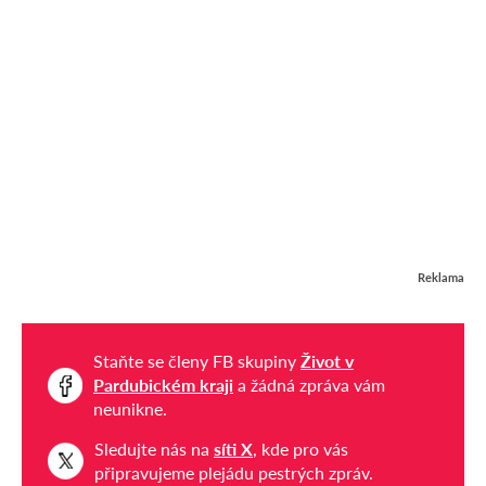
Reklama
Staňte se členy FB skupiny
Život v
Pardubickém kraji
a žádná zpráva vám
neunikne.
Sledujte nás na
síti X
, kde pro vás
připravujeme plejádu pestrých zpráv.