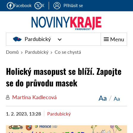
Facebook
X
Přihlásit se
Pardubický
Menu
Domů
Pardubický
Co se chystá
Holický masopust se blíží. Zapojte
se do průvodu masek
Aa
/
Martina Kadlecová
Aa
1. 2. 2023, 13:28
Pardubický