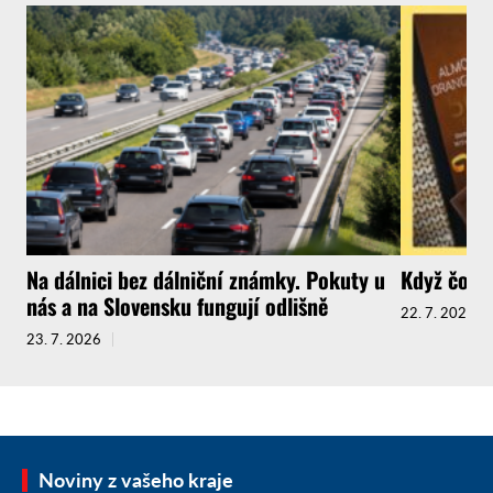
Na dálnici bez dálniční známky. Pokuty u
Když čokol
nás a na Slovensku fungují odlišně
22. 7. 2026
23. 7. 2026
Noviny z vašeho kraje