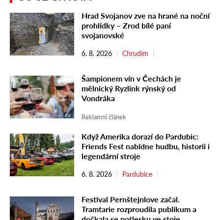
Hrad Svojanov zve na hrané na noční
prohlídky – Zrod bílé paní
svojanovské
6. 8. 2026
Chrudim
Šampionem vín v Čechách je
mělnický Ryzlink rýnský od
Vondráka
Reklamní článek
Když Amerika dorazí do Pardubic:
Friends Fest nabídne hudbu, historii i
legendární stroje
6. 8. 2026
Pardubice
Festival Pernštejnlove začal.
Tramtarie rozproudila publikum a
dočkala se potlesku ve stoje