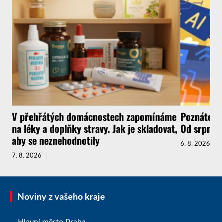
V přehřátých domácnostech zapomínáme
Poznáte, ž
na léky a doplňky stravy. Jak je skladovat,
Od srpna t
aby se neznehodnotily
6. 8. 2026
7. 8. 2026
Noviny z vašeho kraje
Hlavní město Praha