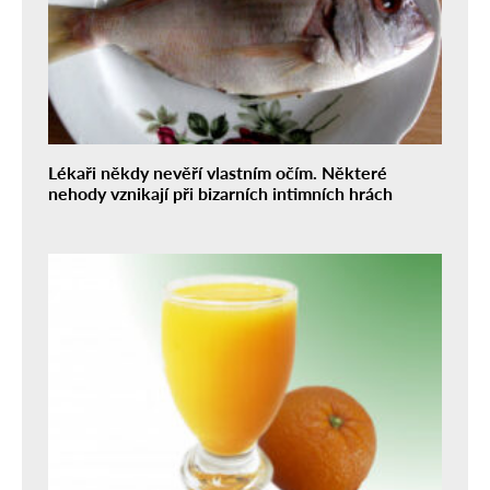
Lékaři někdy nevěří vlastním očím. Některé
nehody vznikají při bizarních intimních hrách