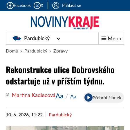
Facebook
X
Přihlásit se
Pardubický
Menu
Domů
Pardubický
Zprávy
Rekonstrukce ulice Dobrovského
odstartuje už v příštím týdnu.
Aa
/
Martina Kadlecová
Aa
Přehrát článek
10. 6. 2026, 11:22
Pardubický