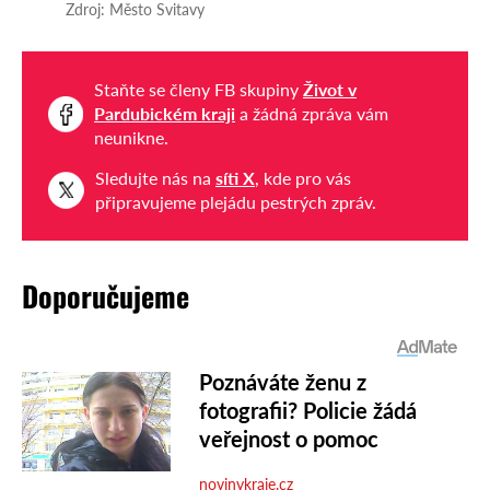
Zdroj: Město Svitavy
Staňte se členy FB skupiny
Život v
Pardubickém kraji
a žádná zpráva vám
neunikne.
Sledujte nás na
síti X
, kde pro vás
připravujeme plejádu pestrých zpráv.
Doporučujeme