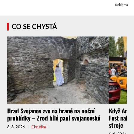
Reklama
CO SE CHYSTÁ
Hrad Svojanov zve na hrané na noční
Když Amer
prohlídky – Zrod bílé paní svojanovské
Fest nabíd
stroje
6. 8. 2026
Chrudim