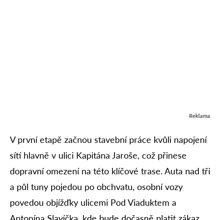
Reklama
V první etapě začnou stavební práce kvůli napojení
sítí hlavně v ulici Kapitána Jaroše, což přinese
dopravní omezení na této klíčové trase. Auta nad tři
a půl tuny pojedou po obchvatu, osobní vozy
povedou objížďky ulicemi Pod Viaduktem a
Antonína Slavíčka, kde bude dočasně platit zákaz