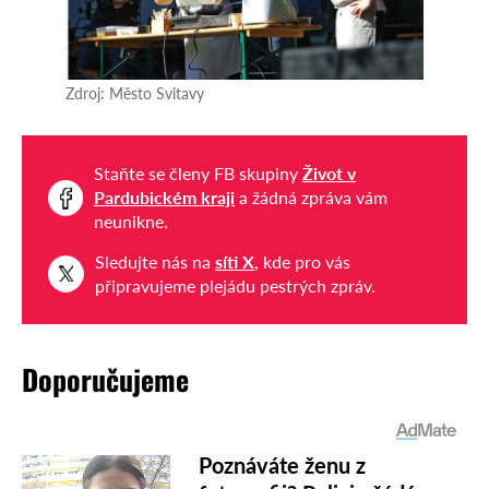
Zdroj: Město Svitavy
Staňte se členy FB skupiny
Život v
Pardubickém kraji
a žádná zpráva vám
neunikne.
Sledujte nás na
síti X
, kde pro vás
připravujeme plejádu pestrých zpráv.
Doporučujeme