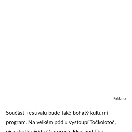
Reklama
Součástí festivalu bude také bohatý kulturní
program. Na velkém pódiu vystoupí Točkolotoč,
písničkářka Frída Oratorová, Elias and The