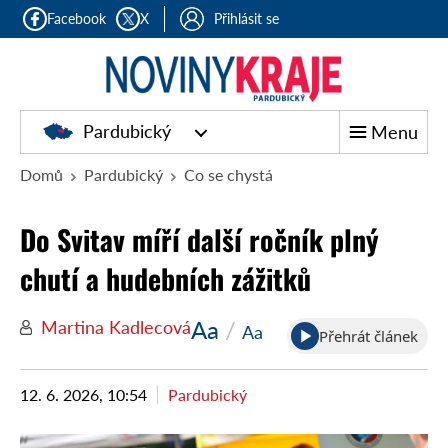
Facebook
X
Přihlásit se
Pardubický
Menu
Domů
Pardubický
Co se chystá
Do Svitav míří další ročník plný
chutí a hudebních zážitků
Aa
/
Martina Kadlecová
Aa
Přehrát článek
12. 6. 2026, 10:54
Pardubický