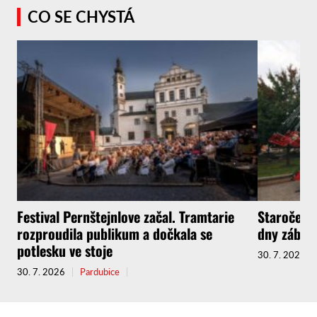
CO SE CHYSTÁ
Festival Pernštejnlove začal. Tramtarie
Staročeská
rozproudila publikum a dočkala se
dny zábav
potlesku ve stoje
30. 7. 2026
30. 7. 2026
Pardubice