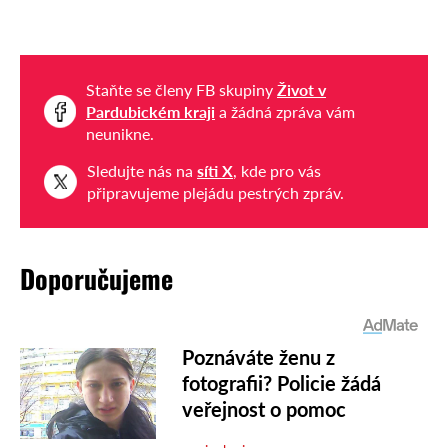
Staňte se členy FB skupiny
Život v
Pardubickém kraji
a žádná zpráva vám
neunikne.
Sledujte nás na
síti X
, kde pro vás
připravujeme plejádu pestrých zpráv.
Doporučujeme