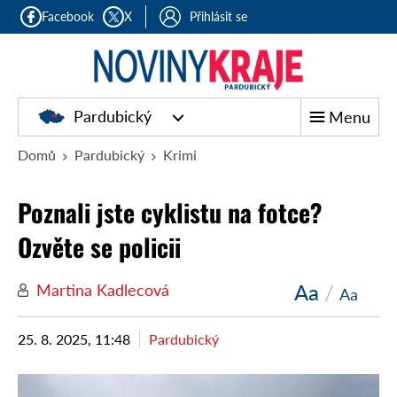
Facebook
X
Přihlásit se
Pardubický
Menu
Domů
Pardubický
Krimi
Poznali jste cyklistu na fotce?
Ozvěte se policii
Aa
/
Martina Kadlecová
Aa
25. 8. 2025, 11:48
Pardubický