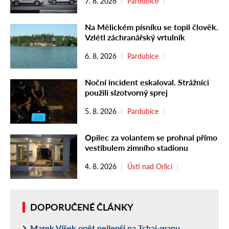
7. 8. 2026
Pardubice
Na Mělickém písníku se topil člověk.
Vzlétl záchranářský vrtulník
6. 8. 2026
Pardubice
Noční incident eskaloval. Strážníci
použili slzotvorný sprej
5. 8. 2026
Pardubice
Opilec za volantem se prohnal přímo
vestibulem zimního stadionu
4. 8. 2026
Ústí nad Orlicí
DOPORUČENÉ ČLÁNKY
Marek Víšek opět nejlepší na Tchaj-wanu.