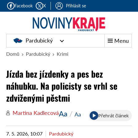
Facebook
X
Přihlásit se
Pardubický
Menu
Domů
Pardubický
Krimi
Jízda bez jízdenky a pes bez
náhubku. Na policisty se vrhl se
zdviženými pěstmi
Aa
/
Martina Kadlecová
Aa
Přehrát článek
7. 5. 2026, 10:07
Pardubický