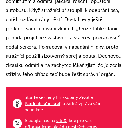
odmítnutím a odmítal jakékoli řešení i opuštění
autobusu. Když strážníci přistoupili k odebrání psa,
chtěl rozdávat rány pěstí. Dostal tedy ještě
poslední šanci chování zklidnit. „Jenže tuhle stanici
pobuda projel bez zastavení a v agresi pokračoval,“
dodal Sejkora. Pokračoval v napadání hlídky, proto
strážníci použili slzotvorný sprej a pouta. Dechovou
zkoušku odmítl a na záchytce lékař zjistil že je zcela
střízliv. Jeho případ teď bude řešit správní orgán.
Staňte se členy FB skupiny
Život v
Pardubickém kraji
a žádná zpráva vám
neunikne.
Sledujte nás na
síti X
, kde pro vás
připravujeme plejádu pestrých zpráv.