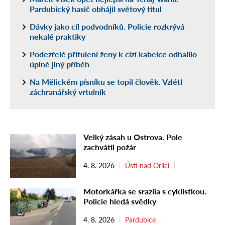
Pardubický hasič obhájil světový titul
Dávky jako cíl podvodníků. Policie rozkrývá
nekalé praktiky
Podezřelé přitulení ženy k cizí kabelce odhalilo
úplně jiný příběh
Na Mělickém písníku se topil člověk. Vzlétl
záchranářský vrtulník
Velký zásah u Ostrova. Pole
zachvátil požár
4. 8. 2026
Ústí nad Orlicí
Motorkářka se srazila s cyklistkou.
Policie hledá svědky
4. 8. 2026
Pardubice