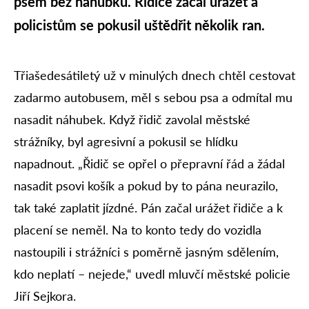
psem bez náhubku. Řidiče začal urážet a
policistům se pokusil uštědřit několik ran.
Třiašedesátiletý už v minulých dnech chtěl cestovat
zadarmo autobusem, měl s sebou psa a odmítal mu
nasadit náhubek. Když řidič zavolal městské
strážníky, byl agresivní a pokusil se hlídku
napadnout. „Řidič se opřel o přepravní řád a žádal
nasadit psovi košík a pokud by to pána neurazilo,
tak také zaplatit jízdné. Pán začal urážet řidiče a k
placení se neměl. Na to konto tedy do vozidla
nastoupili i strážníci s poměrně jasným sdělením,
kdo neplatí – nejede,“ uvedl mluvčí městské policie
Jiří Sejkora.