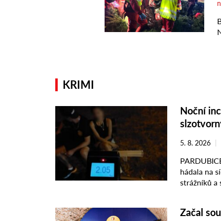
KRIMI
Noční inc
slzotvorn
5. 8. 2026
PARDUBICE –
hádala na s
strážníků a
pouta. Městšt
Začal sou