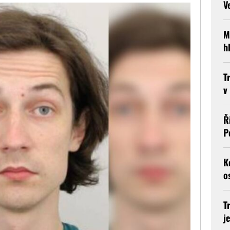
V
M
h
T
v
Ř
P
K
o
T
j