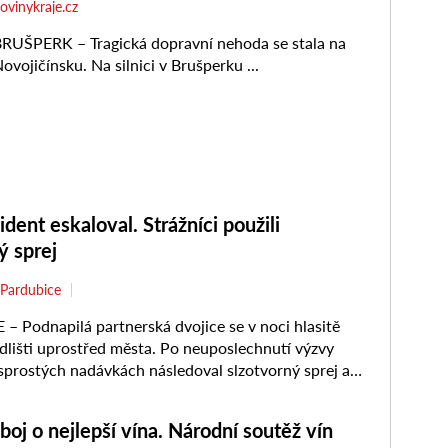
ident eskaloval. Strážníci použili
ý sprej
Pardubice
 Podnapilá partnerská dvojice se v noci hlasitě
ídlišti uprostřed města. Po neuposlechnutí výzvy
 sprostých nadávkách následoval slzotvorný sprej a
í strážníci řešili případ ...
boj o nejlepší vína. Národní soutěž vín