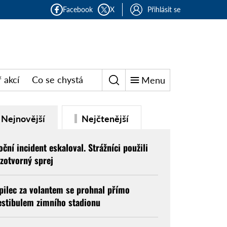
Facebook
X
Přihlásit se
 akcí
Co se chystá
Menu
Nejnovější
Nejčtenější
oční incident eskaloval. Strážníci použili
lzotvorný sprej
pilec za volantem se prohnal přímo
estibulem zimního stadionu