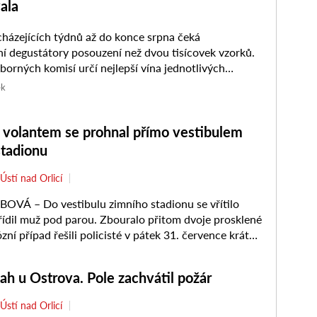
ala
ázejících týdnů až do konce srpna čeká
tátory posouzení než dvou tisícovek vzorků.
borných komisí určí nejlepší vína jednotlivých
regionů, která se posléze utkají o…
ek
a volantem se prohnal přímo vestibulem
stadionu
Ústí nad Orlicí
VÁ – Do vestibulu zimního stadionu se vřítilo
 řídil muž pod parou. Zbouralo přitom dvoje prosklené
zní případ řešili policisté v pátek 31. července krátce
ah u Ostrova. Pole zachvátil požár
Ústí nad Orlicí