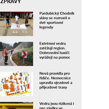
ZPRÁVY
Pardubický Chodník
slávy se rozrostl o
dvě sportovní
legendy
Extrémní vedra
zatěžují region.
Dobrovolní hasiči
vyrážejí na pomoc
Nová pravidla pro
řidiče. Nemocnice
upravila vjezdové a
příjezdové trasy
Vedra jsou riziková i
pro zásilky ve