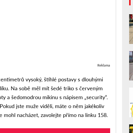
Reklama
 centimetrů vysoký, štíhlé postavy s dlouhými
ulíku. Na sobě měl mít šedé triko s červeným
oty a šedomodrou mikinu s nápisem „security“.
Pokud jste muže viděli, máte o něm jakékoliv
e mohl nacházet, zavolejte přímo na linku 158.