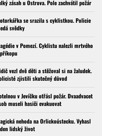
elký zásah u Ostrova. Pole zachvátil požár
otorkářka se srazila s cyklistkou. Policie
ledá svědky
ragédie v Pomezí. Cyklistu nalezli mrtvého
 příkopu
idič vezl dvě děti a stěžoval si na žaludek.
olicisté zjistili skutečný důvod
otelnou v Jevíčku otřásl požár. Dvaadvacet
sob museli hasiči evakuovat
ragická nehoda na Orlickoústecku. Vyhasl
eden lidský život