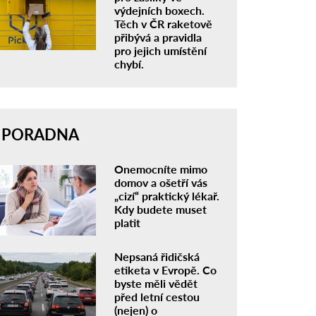
výdejních boxech.
Těch v ČR raketově
přibývá a pravidla
pro jejich umístění
chybí.
PORADNA
Onemocníte mimo
domov a ošetří vás
„cizí“ praktický lékař.
Kdy budete muset
platit
Nepsaná řidičská
etiketa v Evropě. Co
byste měli vědět
před letní cestou
(nejen) o