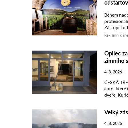
odstartov
Během nadch
profesionální degus
Zástupci od
vinařských 
Reklamní člán
Opilec z
zimního 
4. 8. 2026
ČESKÁ TŘEBO
auto, které
dveře. Kurió
před ...
Velký zás
4. 8. 2026