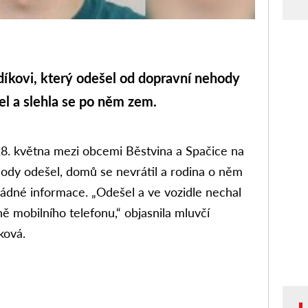
kovi, který odešel od dopravní nehody
l a slehla se po něm zem.
8. května mezi obcemi Běstvina a Spačice na
dy odešel, domů se nevrátil a rodina o něm
dné informace. „Odešel a ve vozidle nechal
ě mobilního telefonu,“ objasnila mluvčí
ková.