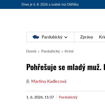
Dnes je 6. 8. 2026
a svátek má Oldřiška
Pardubický
Zprávy
Kri
Domů
Pardubický
Krimi
Pohřešuje se mladý muž. N
Martina Kadlecová
1. 6. 2026, 11:37
Pardubický