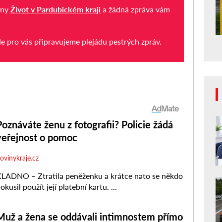
iny
Život v Pardubickém kraji
a žádná zpráva vám
de pro vás připravujeme plejádu pestrých zpráv.