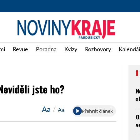
mi
Revue
Poradna
Kvízy
Rozhovory
Kalendář
eviděli jste ho?
N
s
Aa
/
Aa
Přehrát článek
O
v