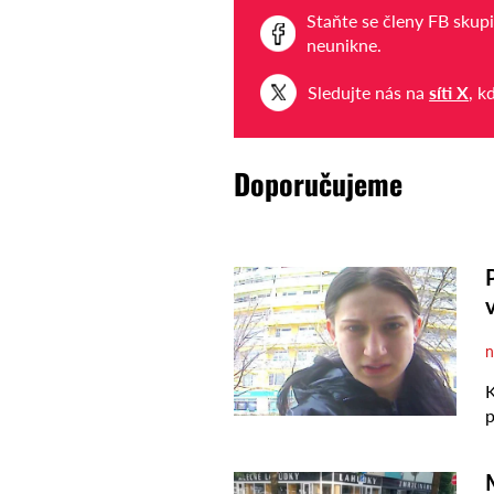
Staňte se členy FB skup
neunikne.
Sledujte nás na
síti X
, k
Doporučujeme