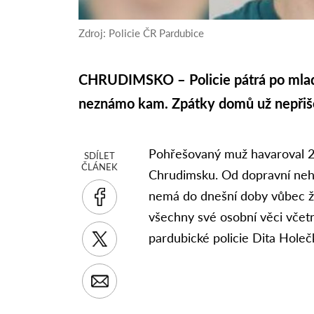
Zdroj: Policie ČR Pardubice
CHRUDIMSKO – Policie pátrá po mladí
neznámo kam. Zpátky domů už nepřiše
Pohřešovaný muž havaroval 2
SDÍLET
ČLÁNEK
Chrudimsku. Od dopravní neho
nemá do dnešní doby vůbec žá
všechny své osobní věci včetn
pardubické policie Dita Holeč