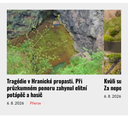
Tragédie v Hranické propasti. Při
Kvůli such
průzkumném ponoru zahynul elitní
Za nepovol
potápěč a hasič
6. 8. 2026
6. 8. 2026
Přerov