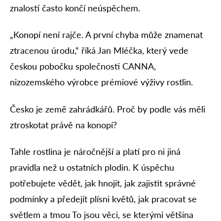
znalostí často končí neúspěchem.
„Konopí není rajče. A první chyba může znamenat
ztracenou úrodu,“ říká Jan Mléčka, který vede
českou pobočku společnosti CANNA,
nizozemského výrobce prémiové výživy rostlin.
Česko je země zahrádkářů. Proč by podle vás měli
ztroskotat právě na konopí?
Tahle rostlina je náročnější a platí pro ni jiná
pravidla než u ostatních plodin. K úspěchu
potřebujete vědět, jak hnojit, jak zajistit správné
podmínky a předejít plísni květů, jak pracovat se
světlem a tmou To jsou věci, se kterými většina