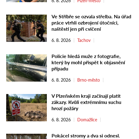
6. 8. 2026
Plzeň-město
Ve Stříbře se ozvala střelba. Na úřad
práce vtrhli ozbrojení útočníci,
naštěstí jen při cvičení
6. 8. 2026
Tachov
Policie hledá muže z fotografie,
který by mohl přispět k objasnění
případu
6. 8. 2026
Brno-město
V Plzeňském kraji začínají platit
zákazy. Kvůli extrémnímu suchu
hrozí požáry
6. 8. 2026
Domažlice
Pokácel stromy a dva si odnesl.