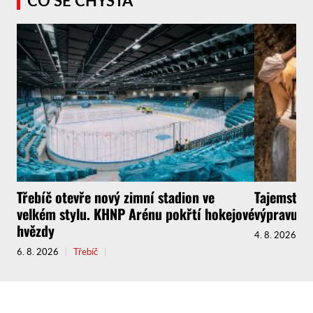
CO SE CHYSTÁ
Třebíč otevře nový zimní stadion ve
Tajemství 
velkém stylu. KHNP Arénu pokřtí hokejové
výpravu do
hvězdy
4. 8. 2026
6. 8. 2026
Třebíč