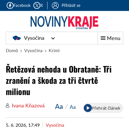
Facebook
X
Přihlásit se
Vysočina
Menu
Domů
Vysočina
Krimi
Řetězová nehoda u Obrataně: Tři
zranění a škoda za tři čtvrtě
milionu
Aa
/
Ivana Kňazová
Aa
Přehrát článek
5. 6. 2026, 17:49
Vysočina