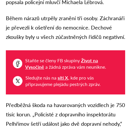
popsala policejní mluvčí Michaela Lébrová.
Během nárazů utrpěly zranění tři osoby. Záchranáři
je převezli k ošetření do nemocnice. Dechové
zkoušky byly u všech zúčastněných řidičů negativní.
Staňte se členy FB skupiny
Život na
Vysočině
a žádná zpráva vám neunikne.
Sledujte nás na
síti X
, kde pro vás
připravujeme plejádu pestrých zpráv.
Předběžná škoda na havarovaných vozidlech je 750
tisíc korun. „Policisté z dopravního inspektorátu
Pelhřimov šetří událost jako dvě dopravní nehody,“