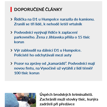
DOPORUČENÉ ČLÁNKY
Řidička na D1 u Humpolce narazila do kamionu.
Zranili se tři lidé, k nehodě letěl vrtulník
Podvodníci vyzývají řidiče k zaplacení
parkovného. Žena z Jihlavska přišla o 15 tisíc
korun
Výr zabloudil na dálnici D1 u Humpolce.
Policisté ho odchytávali mezi auty
Pozor na zprávy od „kamarádů“. Podvodníci mají
novou fintu, na Vysočině už vytáhli z lidí téměř
100 tisíc korun
Úspěch brodských kriminalistů.
Zachránili muži stovky tisíc, kurýra
zadrželi při předávce