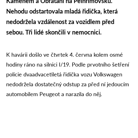
Kamenem a Obrataní na Pelhřimovsku.
Nehodu odstartovala mladá řidička, která
nedodržela vzdálenost za vozidlem před
sebou. Tři lidé skončili v nemocnici.
K havárii došlo ve čtvrtek 4. června kolem osmé
hodiny ráno na silnici I/19. Podle prvotního šetření
policie dvaadvacetiletá řidička vozu Volkswagen
nedodržela dostatečný odstup za před ní jedoucím
automobilem Peugeot a narazila do něj.