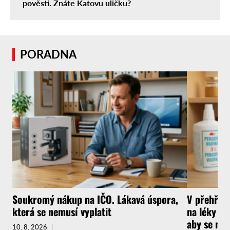
pověsti. Znáte Katovu uličku?
PORADNA
Soukromý nákup na IČO. Lákavá úspora,
V přehřát
která se nemusí vyplatit
na léky a 
aby se ne
10. 8. 2026