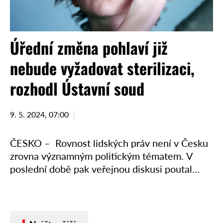
Úřední změna pohlaví již
nebude vyžadovat sterilizaci,
rozhodl Ústavní soud
9. 5. 2024, 07:00
ČESKO – Rovnost lidských práv není v Česku
zrovna významným politickým tématem. V
poslední době pak veřejnou diskusi poutal
především boj za rovná práva leseb a gayů,
tedy uzákonění tzv. …