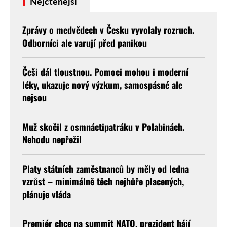
Nejčtenější
Zprávy o medvědech v Česku vyvolaly rozruch.
Odborníci ale varují před panikou
Češi dál tloustnou. Pomoci mohou i moderní
léky, ukazuje nový výzkum, samospásné ale
nejsou
Muž skočil z osmnáctipatráku v Polabinách.
Nehodu nepřežil
Platy státních zaměstnanců by měly od ledna
vzrůst – minimálně těch nejhůře placených,
plánuje vláda
Premiér chce na summit NATO, prezident hájí