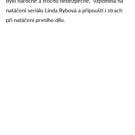
bylo náročné a trochu nebezpečné,“ vzpomíná na
natáčení seriálu Linda Rybová a připouští i strach
při natáčení prvního dílu.