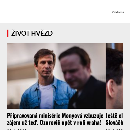
Reklama
ŽIVOT HVĚZD
Připravovaná minisérie Monyová vzbuzuje
Ještě chví
zájem už teď. Ozorovič opět v roli vraha!
Slováčkov