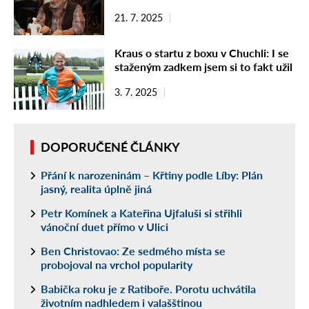
21. 7. 2025
Kraus o startu z boxu v Chuchli: I se
staženým zadkem jsem si to fakt užil
3. 7. 2025
DOPORUČENÉ ČLÁNKY
Přání k narozeninám – Křtiny podle Líby: Plán
jasný, realita úplně jiná
Petr Komínek a Kateřina Ujfaluši si střihli
vánoční duet přímo v Ulici
Ben Christovao: Ze sedmého místa se
probojoval na vrchol popularity
Babička roku je z Ratiboře. Porotu uchvátila
životním nadhledem i valašštinou