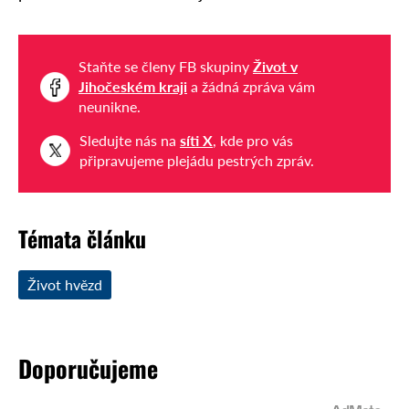
Staňte se členy FB skupiny
Život v
Jihočeském kraji
a žádná zpráva vám
neunikne.
Sledujte nás na
síti X
, kde pro vás
připravujeme plejádu pestrých zpráv.
Témata článku
Život hvězd
Doporučujeme