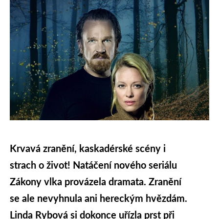
Krvavá zranění, kaskadérské scény i
strach o život! Natáčení nového seriálu
Zákony vlka provázela dramata. Zranění
se ale nevyhnula ani hereckým hvězdám.
Linda Rybová si dokonce uřízla prst při