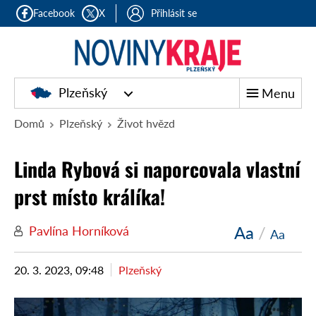
Facebook
X
Přihlásit se
Plzeňský
Menu
Domů
Plzeňský
Život hvězd
Linda Rybová si naporcovala vlastní
prst místo králíka!
Aa
/
Pavlína Horníková
Aa
20. 3. 2023, 09:48
Plzeňský