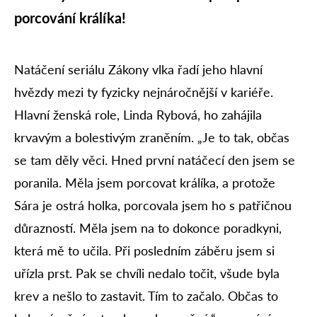
porcování králíka!
Natáčení seriálu Zákony vlka řadí jeho hlavní
hvězdy mezi ty fyzicky nejnáročnější v kariéře.
Hlavní ženská role, Linda Rybová, ho zahájila
krvavým a bolestivým zraněním. „Je to tak, občas
se tam děly věci. Hned první natáčecí den jsem se
poranila. Měla jsem porcovat králíka, a protože
Sára je ostrá holka, porcovala jsem ho s patřičnou
důrazností. Měla jsem na to dokonce poradkyni,
která mě to učila. Při posledním záběru jsem si
uřízla prst. Pak se chvíli nedalo točit, všude byla
krev a nešlo to zastavit. Tím to začalo. Občas to