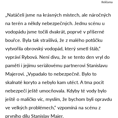
Reklama
„Natáčeli jsme na krásných místech, ale náročných
na terén a někdy nebezpečných. Jednu scénu u
vodopádu jsme točili dvakrát, poprvé v příšerné
bouřce. Byla tak strašlivá, že z malého potůčku
vytvořila obrovský vodopád, který smetl štáb,“
vypráví Rybová. Není divu, že se tento den vryl do
paměti i jejímu seriálovému partnerovi Stanislavu
Majerovi. „Vypadalo to nebezpečně. Bylo to
skalnaté koryto a nebylo kam utéct. A tma pocit
nebezpečí ještě umocňovala. Kdyby té vody bylo
ještě o maličko víc, myslím, že bychom byli opravdu
ve velkých problémech,“ vzpomíná na scénu z
prvního dílu Stanislav Majer.