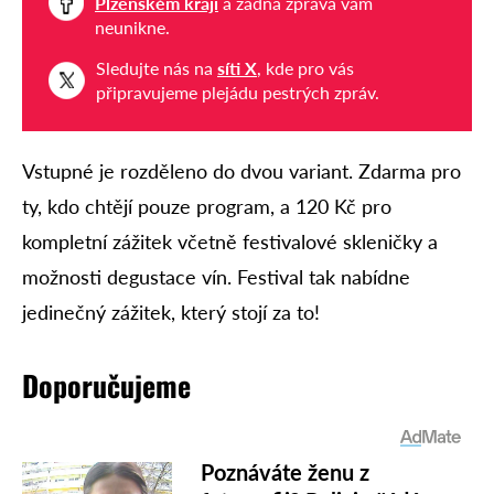
Plzeňském kraji
a žádná zpráva vám
neunikne.
Sledujte nás na
síti X
, kde pro vás
připravujeme plejádu pestrých zpráv.
Vstupné je rozděleno do dvou variant. Zdarma pro
ty, kdo chtějí pouze program, a 120 Kč pro
kompletní zážitek včetně festivalové skleničky a
možnosti degustace vín. Festival tak nabídne
jedinečný zážitek, který stojí za to!
Doporučujeme