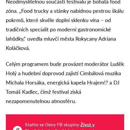
Neodmyslitelnou součástí festivalu je bohatá food
zóna. „Food trucky a stánky nabídnou pestrou škálu
pokrmů, které skvěle doplní sklenku vína – od
tradičních specialit po moderní gastronomické
lahůdky,“ uvedla mluvčí města Rokycany Adriana
Koláčková.
Celým programem bude provázet moderátor Luděk
Holý a hudební doprovod zajistí Cimbálová muzika
Michala Horsáka, energická kapela Hrajem!? a DJ
Tomáš Kadlec, čímž festival získá
nezapomenutelnou atmosféru.
Staňte se členy FB skupiny
Život v