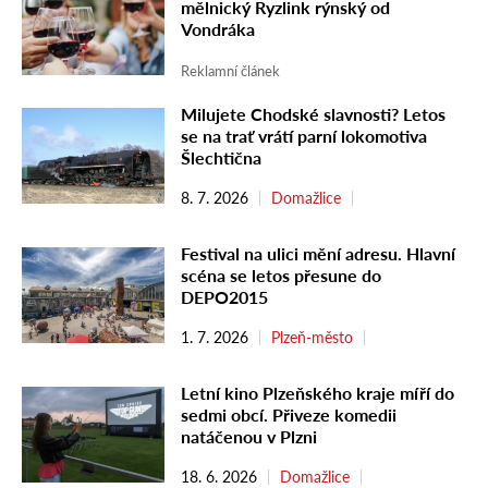
mělnický Ryzlink rýnský od
Vondráka
Reklamní článek
Milujete Chodské slavnosti? Letos
se na trať vrátí parní lokomotiva
Šlechtična
8. 7. 2026
Domažlice
Festival na ulici mění adresu. Hlavní
scéna se letos přesune do
DEPO2015
1. 7. 2026
Plzeň-město
Letní kino Plzeňského kraje míří do
sedmi obcí. Přiveze komedii
natáčenou v Plzni
18. 6. 2026
Domažlice