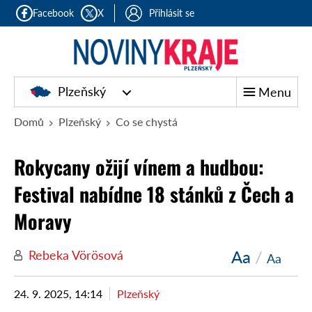
Facebook
X
Přihlásit se
Plzeňský
Menu
Domů
Plzeňský
Co se chystá
Rokycany ožijí vínem a hudbou:
Festival nabídne 18 stánků z Čech a
Moravy
Aa
/
Rebeka Vörösová
Aa
24. 9. 2025, 14:14
Plzeňský