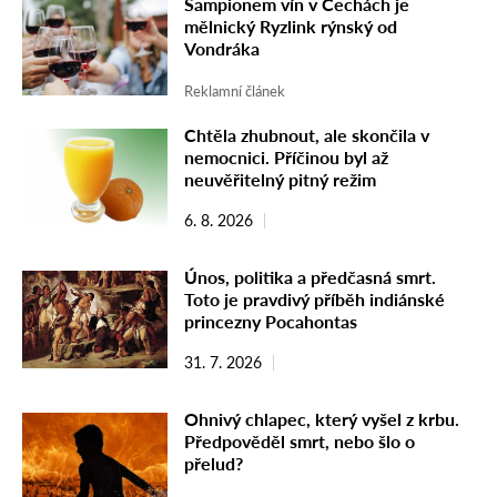
Šampionem vín v Čechách je
mělnický Ryzlink rýnský od
Vondráka
Reklamní článek
Chtěla zhubnout, ale skončila v
nemocnici. Příčinou byl až
neuvěřitelný pitný režim
6. 8. 2026
Únos, politika a předčasná smrt.
Toto je pravdivý příběh indiánské
princezny Pocahontas
31. 7. 2026
Ohnivý chlapec, který vyšel z krbu.
Předpověděl smrt, nebo šlo o
přelud?