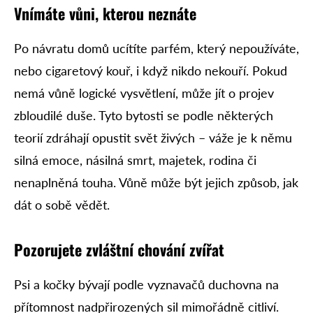
Vnímáte vůni, kterou neznáte
Po návratu domů ucítíte parfém, který nepoužíváte,
nebo cigaretový kouř, i když nikdo nekouří. Pokud
nemá vůně logické vysvětlení, může jít o projev
zbloudilé duše. Tyto bytosti se podle některých
teorií zdráhají opustit svět živých – váže je k němu
silná emoce, násilná smrt, majetek, rodina či
nenaplněná touha. Vůně může být jejich způsob, jak
dát o sobě vědět.
Pozorujete zvláštní chování zvířat
Psi a kočky bývají podle vyznavačů duchovna na
přítomnost nadpřirozených sil mimořádně citliví.