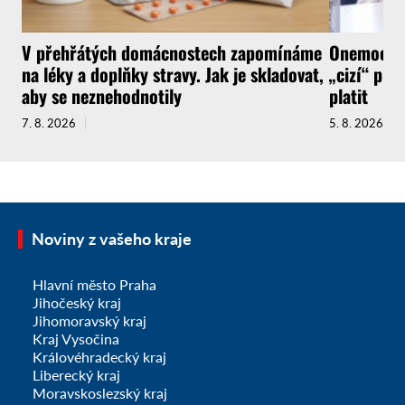
V přehřátých domácnostech zapomínáme
Onemocnít
na léky a doplňky stravy. Jak je skladovat,
„cizí“ pra
aby se neznehodnotily
platit
7. 8. 2026
5. 8. 2026
Noviny z vašeho kraje
Hlavní město Praha
Jihočeský kraj
Jihomoravský kraj
Kraj Vysočina
Královéhradecký kraj
Liberecký kraj
Moravskoslezský kraj