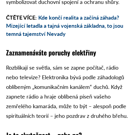
symbolizovat duchovní spojení a ochranu shůry.
ČTĚTE VÍCE:
Kde končí realita a začíná záhada?
Mizející letadla a tajná vojenská základna, to jsou
temná tajemství Nevady
Zaznamenáváte poruchy elektřiny
Rozblikají se světla, sám se zapne počítač, rádio
nebo televize? Elektronika bývá podle záhadologů
oblíbeným „komunikačním kanálem“ duchů. Když
zapnete rádio a hraje oblíbená píseň vašeho
zemřelého kamaráda, může to být – alespoň podle
spirituálních teorií – jeho pozdrav z druhého břehu.
Je to skutečnost – nebo ne?