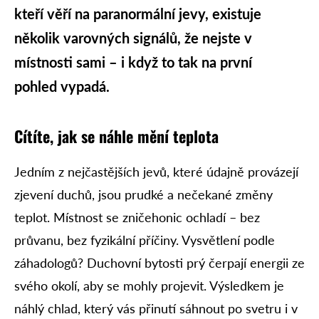
kteří věří na paranormální jevy, existuje
několik varovných signálů, že nejste v
místnosti sami – i když to tak na první
pohled vypadá.
Cítíte, jak se náhle mění teplota
Jedním z nejčastějších jevů, které údajně provázejí
zjevení duchů, jsou prudké a nečekané změny
teplot. Místnost se zničehonic ochladí – bez
průvanu, bez fyzikální příčiny. Vysvětlení podle
záhadologů? Duchovní bytosti prý čerpají energii ze
svého okolí, aby se mohly projevit. Výsledkem je
náhlý chlad, který vás přinutí sáhnout po svetru i v