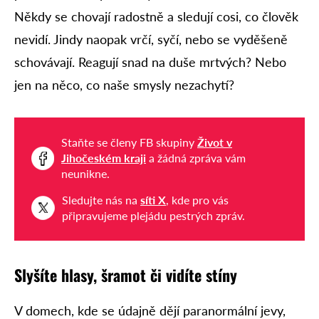
Někdy se chovají radostně a sledují cosi, co člověk
nevidí. Jindy naopak vrčí, syčí, nebo se vyděšeně
schovávají. Reagují snad na duše mrtvých? Nebo
jen na něco, co naše smysly nezachytí?
Staňte se členy FB skupiny
Život v
Jihočeském kraji
a žádná zpráva vám
neunikne.
Sledujte nás na
síti X
, kde pro vás
připravujeme plejádu pestrých zpráv.
Slyšíte hlasy, šramot či vidíte stíny
V domech, kde se údajně dějí paranormální jevy,