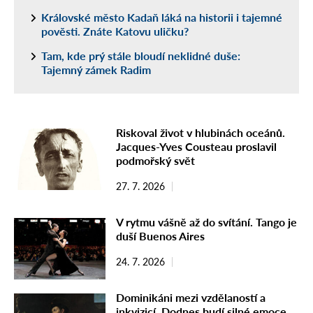
Královské město Kadaň láká na historii i tajemné
pověsti. Znáte Katovu uličku?
Tam, kde prý stále bloudí neklidné duše:
Tajemný zámek Radim
Riskoval život v hlubinách oceánů.
Jacques-Yves Cousteau proslavil
podmořský svět
27. 7. 2026
V rytmu vášně až do svítání. Tango je
duší Buenos Aires
24. 7. 2026
Dominikáni mezi vzdělaností a
inkvizicí. Dodnes budí silné emoce