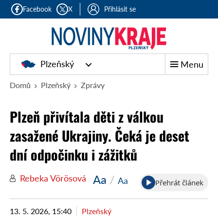
Facebook
X
Přihlásit se
Plzeňský
Menu
Domů
Plzeňský
Zprávy
Plzeň přivítala děti z válkou
zasažené Ukrajiny. Čeká je deset
dní odpočinku i zážitků
Aa
/
Rebeka Vörösová
Aa
Přehrát článek
13. 5. 2026, 15:40
Plzeňský