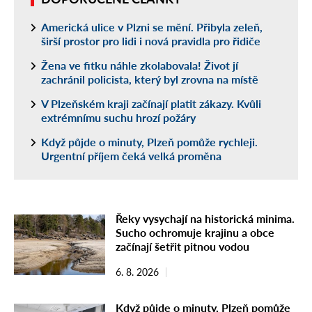
Americká ulice v Plzni se mění. Přibyla zeleň,
širší prostor pro lidi i nová pravidla pro řidiče
Žena ve fitku náhle zkolabovala! Život jí
zachránil policista, který byl zrovna na místě
V Plzeňském kraji začínají platit zákazy. Kvůli
extrémnímu suchu hrozí požáry
Když půjde o minuty, Plzeň pomůže rychleji.
Urgentní příjem čeká velká proměna
Řeky vysychají na historická minima.
Sucho ochromuje krajinu a obce
začínají šetřit pitnou vodou
6. 8. 2026
Když půjde o minuty, Plzeň pomůže