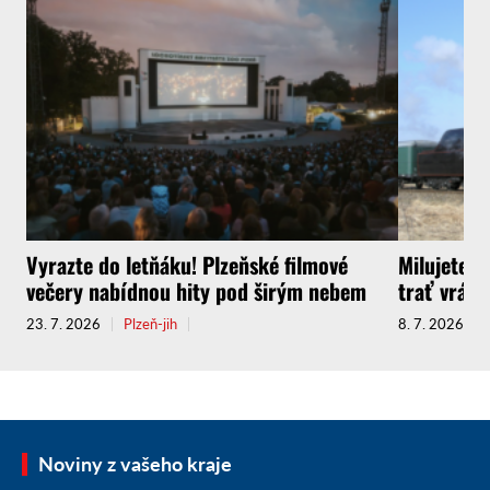
Vyrazte do letňáku! Plzeňské filmové
Milujete C
večery nabídnou hity pod širým nebem
trať vrátí
23. 7. 2026
Plzeň-jih
8. 7. 2026
Noviny z vašeho kraje