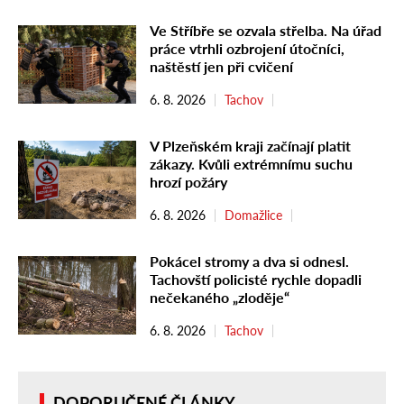
Ve Stříbře se ozvala střelba. Na úřad
práce vtrhli ozbrojení útočníci,
naštěstí jen při cvičení
6. 8. 2026
Tachov
V Plzeňském kraji začínají platit
zákazy. Kvůli extrémnímu suchu
hrozí požáry
6. 8. 2026
Domažlice
Pokácel stromy a dva si odnesl.
Tachovští policisté rychle dopadli
nečekaného „zloděje“
6. 8. 2026
Tachov
DOPORUČENÉ ČLÁNKY