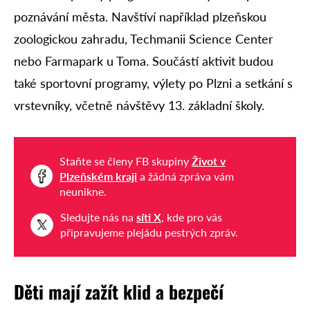
poznávání města. Navštíví například plzeňskou
zoologickou zahradu, Techmanii Science Center
nebo Farmapark u Toma. Součástí aktivit budou
také sportovní programy, výlety po Plzni a setkání s
vrstevníky, včetně návštěvy 13. základní školy.
Staňte se členy FB skupiny
Život v
Plzeňském kraji
a žádná zpráva vám
neunikne.
Sledujte nás na
síti X
, kde pro vás
připravujeme plejádu pestrých zpráv.
Děti mají zažít klid a bezpečí