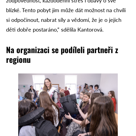
zodpovědnost, každodenní stres i obavy o své
blízké. Tento pobyt jim může dát možnost na chvíli
si odpočinout, nabrat síly a vědomí, že je o jejich
děti dobře postaráno,“ sdělila Kantorová.
Na organizaci se podíleli partneři z
regionu