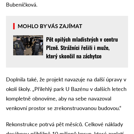
Bubeníčková.
MOHLO BY VÁS ZAJÍMAT
Pět opilých mladistvých v centru
Plzně. Strážníci řešili i muže,
který skončil na záchytce
Doplnila také, že projekt navazuje na další úpravy v
okolí školy. „Přilehlý park U Bazénu v dalších letech
kompletně obnovíme, aby na sebe navazoval
venkovní prostor se zrekonstruovanou budovou.“
Rekonstrukce potrvá pět měsíců. Celkové náklady
dosáhnou přibližně 10 milionů korun, které zaplatí