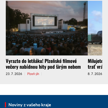
Vyrazte do letňáku! Plzeňské filmové
Milujete C
večery nabídnou hity pod širým nebem
trať vrátí
23. 7. 2026
Plzeň-jih
8. 7. 2026
Noviny z vašeho kraje