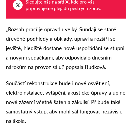
Sledujte nás na
síti X
, kde pro vás
připravujeme plejádu pestrých zpráv.
„Rozsah prací je opravdu velký. Sundají se staré
dřevěné podhledy a obklady, upraví a rozšíří se
jeviště, hlediště dostane nové uspořádání se stupni
a novými sedačkami, aby odpovídalo dnešním
nárokům na provoz sálu,“ popsala Budková.
Součástí rekonstrukce bude i nové osvětlení,
elektroinstalace, vytápění, akustické úpravy a úplně
nové zázemí včetně šaten a zákulisí. Přibude také
samostatný vstup, aby mohl sál fungovat nezávisle
na škole.