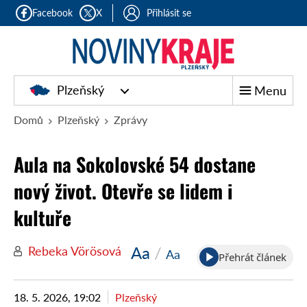
Facebook
X
Přihlásit se
Plzeňský
Menu
Domů
Plzeňský
Zprávy
Aula na Sokolovské 54 dostane
nový život. Otevře se lidem i
kultuře
Aa
/
Rebeka Vörösová
Aa
Přehrát článek
18. 5. 2026, 19:02
Plzeňský