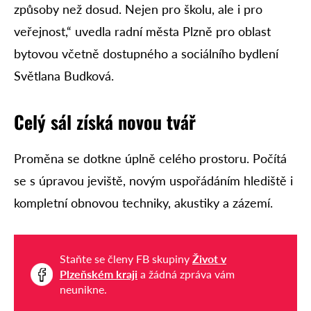
způsoby než dosud. Nejen pro školu, ale i pro
veřejnost,“ uvedla radní města Plzně pro oblast
bytovou včetně dostupného a sociálního bydlení
Světlana Budková.
Celý sál získá novou tvář
Proměna se dotkne úplně celého prostoru. Počítá
se s úpravou jeviště, novým uspořádáním hlediště i
kompletní obnovou techniky, akustiky a zázemí.
Staňte se členy FB skupiny
Život v
Plzeňském kraji
a žádná zpráva vám
neunikne.