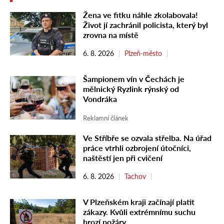
Žena ve fitku náhle zkolabovala!
Život jí zachránil policista, který byl
zrovna na místě
6. 8. 2026
Plzeň-město
Šampionem vín v Čechách je
mělnický Ryzlink rýnský od
Vondráka
Reklamní článek
Ve Stříbře se ozvala střelba. Na úřad
práce vtrhli ozbrojení útočníci,
naštěstí jen při cvičení
6. 8. 2026
Tachov
V Plzeňském kraji začínají platit
zákazy. Kvůli extrémnímu suchu
hrozí požáry