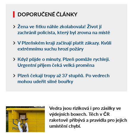
DOPORUČENÉ ČLÁNKY
Žena ve fitku náhle zkolabovala! Život jí
zachránil policista, který byl zrovna na místě
V Plzeňském kraji začínají platit zákazy. Kvůli
extrémnímu suchu hrozí požáry
Když půjde o minuty, Plzeň pomůže rychleji.
Urgentní příjem čeká velká proměna
Plzeň čekají tropy až 37 stupňů. Po vedrech
mohou udeřit silné bouřky
Vedra jsou riziková i pro zásilky ve
výdejních boxech. Těch v ČR
raketově přibývá a pravidla pro jejich
umístění chybí.