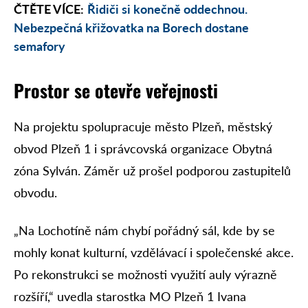
ČTĚTE VÍCE:
Řidiči si konečně oddechnou.
Nebezpečná křižovatka na Borech dostane
semafory
Prostor se otevře veřejnosti
Na projektu spolupracuje město Plzeň, městský
obvod Plzeň 1 i správcovská organizace Obytná
zóna Sylván. Záměr už prošel podporou zastupitelů
obvodu.
„Na Lochotíně nám chybí pořádný sál, kde by se
mohly konat kulturní, vzdělávací i společenské akce.
Po rekonstrukci se možnosti využití auly výrazně
rozšíří,“ uvedla starostka MO Plzeň 1 Ivana