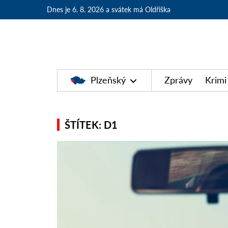
Dnes je 6. 8. 2026
a svátek má Oldřiška
Plzeňský
Zprávy
Krimi
ŠTÍTEK: D1