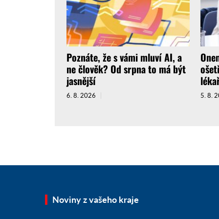
Poznáte, že s vámi mluví AI, a
Onem
ne člověk? Od srpna to má být
ošet
jasnější
léka
6. 8. 2026
5. 8. 
Noviny z vašeho kraje