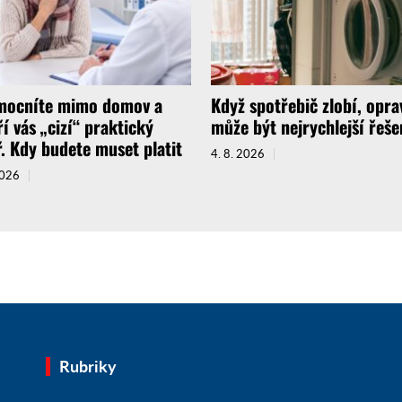
ocníte mimo domov a
Když spotřebič zlobí, opra
ří vás „cizí“ praktický
může být nejrychlejší řeše
ř. Kdy budete muset platit
4. 8. 2026
2026
Rubriky