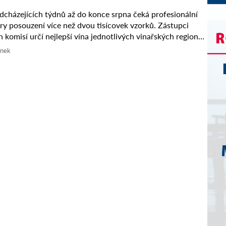
cházejících týdnů až do konce srpna čeká profesionální
ry posouzení více než dvou tisícovek vzorků. Zástupci
 komisí určí nejlepší vína jednotlivých vinařských regionů,
sléze utkají o ...
ánek