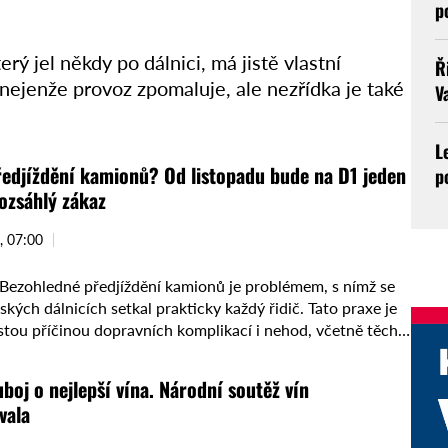
p
ý jel někdy po dálnici, má jistě vlastní
Ř
nejenže provoz zpomaluje, ale nezřídka je také
V
L
edjíždění kamionů? Od listopadu bude na D1 jeden
p
rozsáhlý zákaz
, 07:00
ezohledné předjíždění kamionů je problémem, s nímž se
eských dálnicích setkal prakticky každý řidič. Tato praxe je
stou příčinou dopravních komplikací i nehod, včetně těch
ch. …
uboj o nejlepší vína. Národní soutěž vín
vala