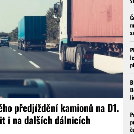
s
Č
m
s
P
l
p
B
D
l
ého předjíždění kamionů na D1.
P
t i na dalších dálnicích
p
č