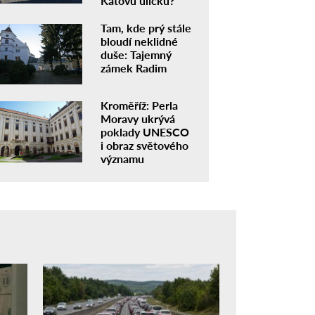
Katovu uličku?
Tam, kde prý stále
bloudí neklidné
duše: Tajemný
zámek Radim
Kroměříž: Perla
Moravy ukrývá
poklady UNESCO
i obraz světového
významu