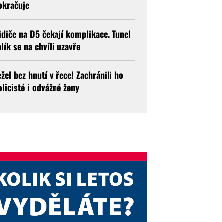
okračuje
idiče na D5 čekají komplikace. Tunel
alík se na chvíli uzavře
ežel bez hnutí v řece! Zachránili ho
olicisté i odvážné ženy