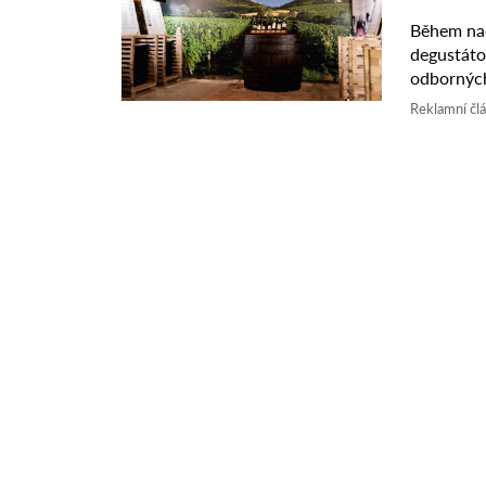
Během nad
degustáto
odborných
která se po
Reklamní čl