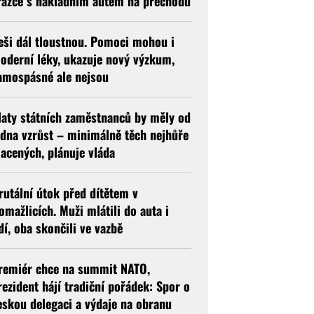
rážce s nákladním autem na přechodu
eši dál tloustnou. Pomoci mohou i
oderní léky, ukazuje nový výzkum,
amospásné ale nejsou
laty státních zaměstnanců by měly od
edna vzrůst – minimálně těch nejhůře
lacených, plánuje vláda
rutální útok před dítětem v
omažlicích. Muži mlátili do auta i
idí, oba skončili ve vazbě
remiér chce na summit NATO,
rezident hájí tradiční pořádek: Spor o
eskou delegaci a výdaje na obranu