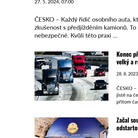
27. 5. 2024, 07:00
ČESKO – Každý řidič osobního auta, kter
zkušenost s předjížděním kamionů. To 
nebezpečné. Kvůli této praxi …
Konec př
velký a 
28. 8. 2023
ČESKO – B
jistě na č
přitom ča
hromadný
Začal so
odstarto