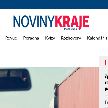
Revue
Poradna
Kvízy
Rozhovory
Kalendář a
Z
r
p
T