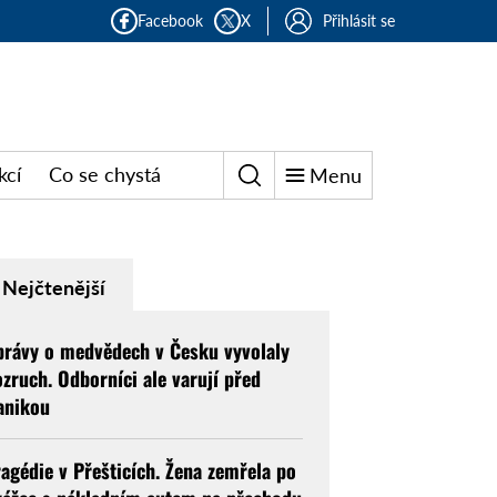
Facebook
X
Přihlásit se
kcí
Co se chystá
Menu
Nejčtenější
právy o medvědech v Česku vyvolaly
ozruch. Odborníci ale varují před
anikou
ragédie v Přešticích. Žena zemřela po