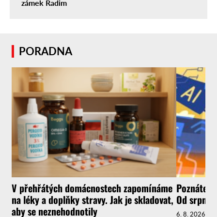
zámek Radim
PORADNA
V přehřátých domácnostech zapomínáme
Poznáte, ž
na léky a doplňky stravy. Jak je skladovat,
Od srpna t
aby se neznehodnotily
6. 8. 2026