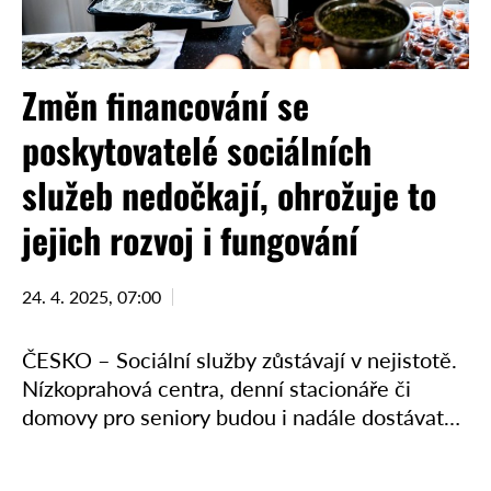
Změn financování se
poskytovatelé sociálních
služeb nedočkají, ohrožuje to
jejich rozvoj i fungování
24. 4. 2025, 07:00
ČESKO – Sociální služby zůstávají v nejistotě.
Nízkoprahová centra, denní stacionáře či
domovy pro seniory budou i nadále dostávat
peníze od státu jen na jeden rok předem. Tato
praxe však …