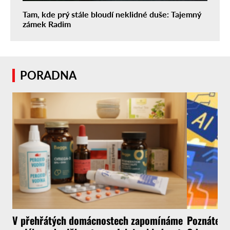
Tam, kde prý stále bloudí neklidné duše: Tajemný
zámek Radim
PORADNA
V přehřátých domácnostech zapomínáme
Poznáte, ž