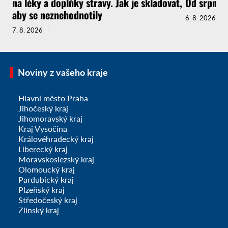
na léky a doplňky stravy. Jak je skladovat,
Od srpna t
aby se neznehodnotily
6. 8. 2026
7. 8. 2026
Noviny z vašeho kraje
Hlavní město Praha
Jihočeský kraj
Jihomoravský kraj
Kraj Vysočina
Královéhradecký kraj
Liberecký kraj
Moravskoslezský kraj
Olomoucký kraj
Pardubický kraj
Plzeňský kraj
Středočeský kraj
Zlínský kraj