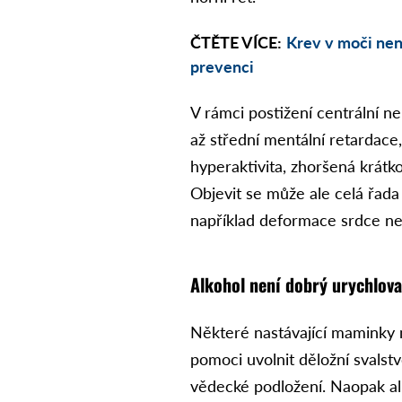
ČTĚTE VÍCE:
Krev v moči nen
prevenci
V rámci postižení centrální n
až střední mentální retardace,
hyperaktivita, zhoršená krátk
Objevit se může ale celá řada
například deformace srdce n
Alkohol není dobrý urychlov
Některé nastávající maminky 
pomoci uvolnit děložní svalst
vědecké podložení. Naopak al