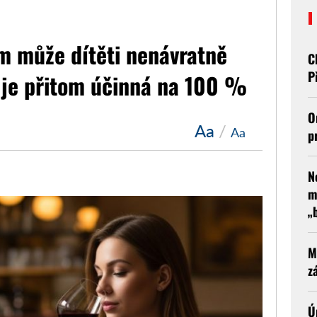
m může dítěti nenávratně
C
P
 je přitom účinná na 100 %
O
Aa
/
Aa
p
N
m
„
M
z
Ú