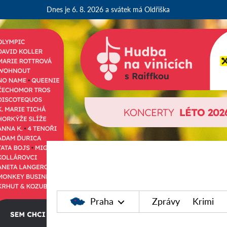
Dnes je 6. 8. 2026
a svátek má Oldřiška
Praha
Zprávy
Krimi