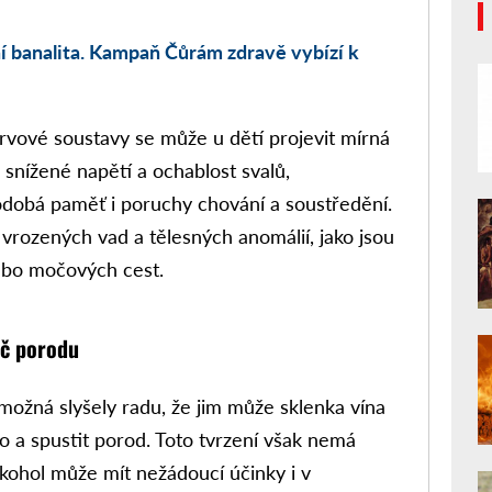
í banalita. Kampaň Čůrám zdravě vybízí k
ervové soustavy se může u dětí projevit mírná
 snížené napětí a ochablost svalů,
odobá paměť i poruchy chování a soustředění.
 vrozených vad a tělesných anomálií, jako jsou
ebo močových cest.
ač porodu
možná slyšely radu, že jim může sklenka vína
vo a spustit porod. Toto tvrzení však nemá
kohol může mít nežádoucí účinky i v