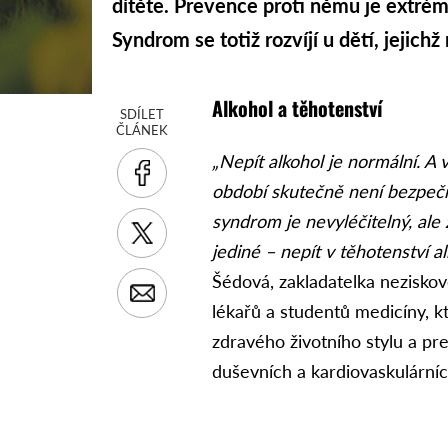
dítěte. Prevence proti němu je extré
Syndrom se totiž rozvíjí u dětí, jejich
Alkohol a těhotenství
SDÍLET
ČLÁNEK
„Nepít alkohol je normální. A v
období skutečně není bezpečn
syndrom je nevyléčitelný, ale
jediné – nepít v těhotenství a
Šédová, zakladatelka nezisko
lékařů a studentů medicíny, kt
zdravého životního stylu a pr
duševních a kardiovaskulární