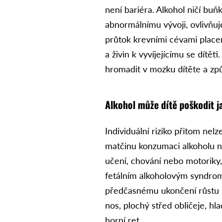
není bariéra. Alkohol ničí bu
abnormálnímu vývoji, ovlivňu
průtok krevními cévami placen
a živin k vyvíjejícímu se dítě
hromadit v mozku dítěte a způ
Alkohol může dítě poškodit ja
Individuální riziko přitom nel
matčinu konzumaci alkoholu n
učení, chování nebo motoriky,
fetálním alkoholovým syndrom
předčasnému ukončení růstu mo
nos, plochý střed obličeje, h
horní ret.