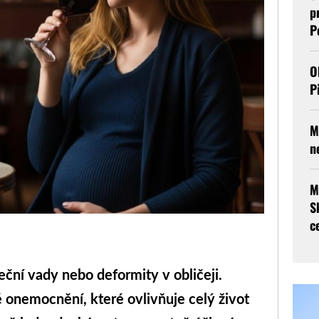
p
P
O
P
M
n
M
S
c
deční vady nebo deformity v obličeji.
 onemocnění, které ovlivňuje celý život