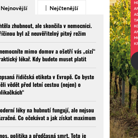
Nejnovější
Nejčtenější
htěla zhubnout, ale skončila v nemocnici.
říčinou byl až neuvěřitelný pitný režim
nemocníte mimo domov a ošetří vás „cizí“
raktický lékař. Kdy budete muset platit
epsaná řidičská etiketa v Evropě. Co byste
ěli vědět před letní cestou (nejen) o
blikačkách“
oderní léky na hubnutí fungují, ale nejsou
ázračné. Co očekávat a jak získat maximum
nos, politika a předčasná smrt. Toto je