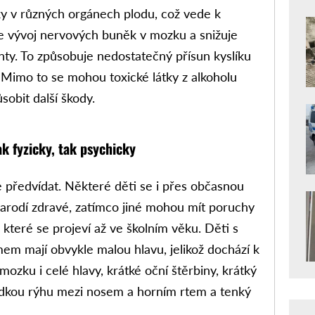
ňky v různých orgánech plodu, což vede k
je vývoj nervových buněk v mozku a snižuje
ty. To způsobuje nedostatečný přísun kyslíku
ti. Mimo to se mohou toxické látky z alkoholu
sobit další škody.
k fyzicky, tak psychicky
ze předvídat. Některé děti se i přes občasnou
arodí zdravé, zatímco jiné mohou mít poruchy
 které se projeví až ve školním věku. Děti s
em mají obvykle malou hlavu, jelikož dochází k
zku i celé hlavy, krátké oční štěrbiny, krátký
ladkou rýhu mezi nosem a horním rtem a tenký