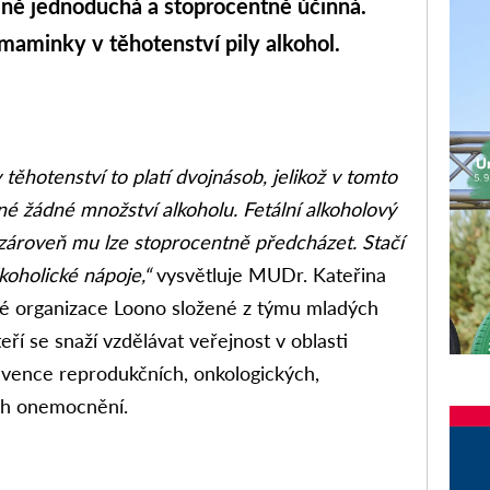
mně jednoduchá a stoprocentně účinná.
ž maminky v těhotenství pily alkohol.
 těhotenství to platí dvojnásob, jelikož v tomto
é žádné množství alkoholu. Fetální alkoholový
 zároveň mu lze stoprocentně předcházet. Stačí
lkoholické nápoje,“
vysvětluje MUDr. Kateřina
vé organizace Loono složené z týmu mladých
eří se snaží vzdělávat veřejnost v oblasti
evence reprodukčních, onkologických,
ch onemocnění.