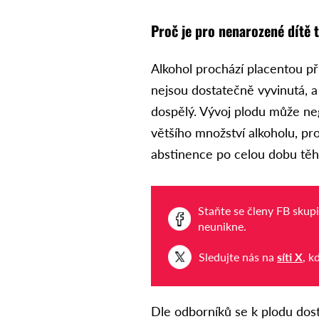
Proč je pro nenarozené dítě 
Alkohol prochází placentou př
nejsou dostatečně vyvinutá, 
dospělý. Vývoj plodu může ne
většího množství alkoholu, p
abstinence po celou dobu těh
Staňte se členy FB skup
neunikne.
Sledujte nás na
síti X
, k
Dle odborníků se k plodu dos