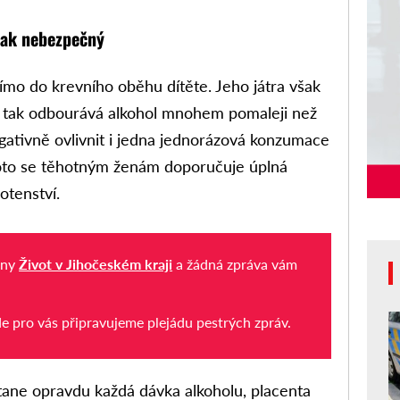
tak nebezpečný
ímo do krevního oběhu dítěte. Jeho játra však
a tak odbourává alkohol mnohem pomaleji než
gativně ovlivnit i jedna jednorázová konzumace
roto se těhotným ženám doporučuje úplná
otenství.
iny
Život v Jihočeském kraji
a žádná zpráva vám
de pro vás připravujeme plejádu pestrých zpráv.
tane opravdu každá dávka alkoholu, placenta