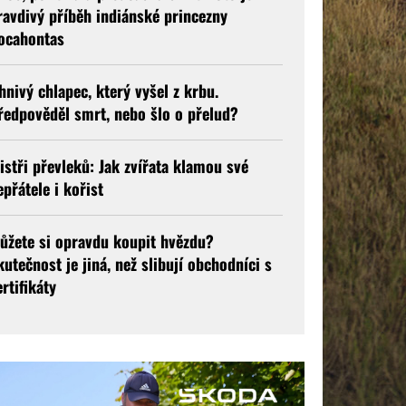
ravdivý příběh indiánské princezny
ocahontas
hnivý chlapec, který vyšel z krbu.
ředpověděl smrt, nebo šlo o přelud?
istři převleků: Jak zvířata klamou své
epřátele i kořist
ůžete si opravdu koupit hvězdu?
kutečnost je jiná, než slibují obchodníci s
ertifikáty