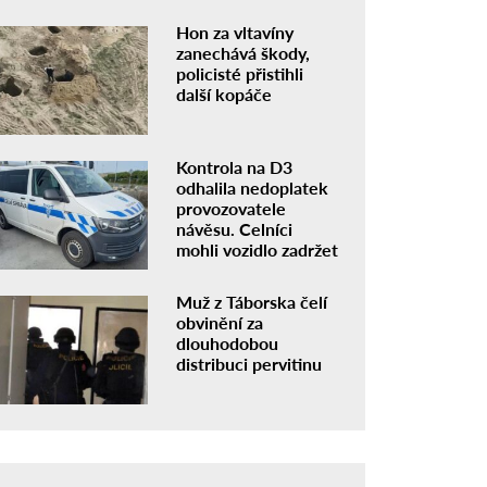
Hon za vltavíny
zanechává škody,
policisté přistihli
další kopáče
Kontrola na D3
odhalila nedoplatek
provozovatele
návěsu. Celníci
mohli vozidlo zadržet
Muž z Táborska čelí
obvinění za
dlouhodobou
distribuci pervitinu