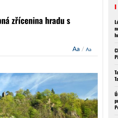
ná zřícenina hradu s
L
n
h
Aa
/
Aa
C
P
T
T
Ú
p
P