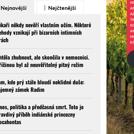
Nejnovější
Nejčtenější
ékaři někdy nevěří vlastním očím. Některé
ehody vznikají při bizarních intimních
rách
htěla zhubnout, ale skončila v nemocnici.
říčinou byl až neuvěřitelný pitný režim
am, kde prý stále bloudí neklidné duše:
ajemný zámek Radim
nos, politika a předčasná smrt. Toto je
ravdivý příběh indiánské princezny
ocahontas