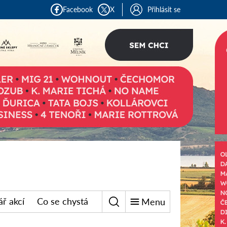
Facebook
X
Přihlásit se
ř akcí
Co se chystá
Menu