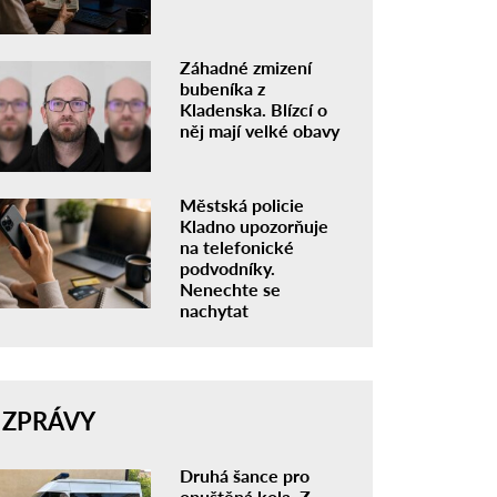
Záhadné zmizení
bubeníka z
Kladenska. Blízcí o
něj mají velké obavy
Městská policie
Kladno upozorňuje
na telefonické
podvodníky.
Nenechte se
nachytat
ZPRÁVY
Druhá šance pro
opuštěná kola. Z