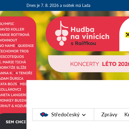
Dnes je 7. 8. 2026
a svátek má Lada
Středočeský
Zprávy
K