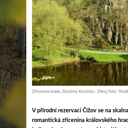
Zřícenina hradu Zbořený Kostelec. Zdroj foto: Sh
V přírodní rezervaci Čížov se na skal
romantická zřícenina královského hra