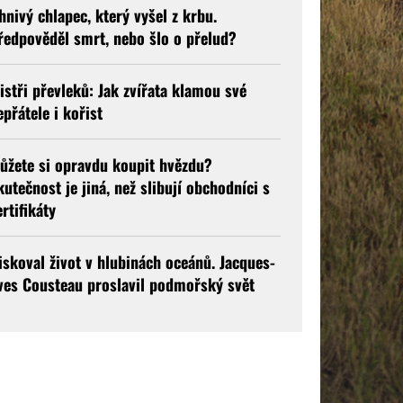
hnivý chlapec, který vyšel z krbu.
ředpověděl smrt, nebo šlo o přelud?
istři převleků: Jak zvířata klamou své
epřátele i kořist
ůžete si opravdu koupit hvězdu?
kutečnost je jiná, než slibují obchodníci s
ertifikáty
iskoval život v hlubinách oceánů. Jacques-
ves Cousteau proslavil podmořský svět