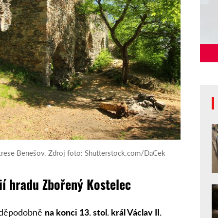
krese Benešov. Zdroj foto: Shutterstock.com/DaCek
ií hradu Zbořený Kostelec
avděpodobně
na konci 13. stol. král Václav II.