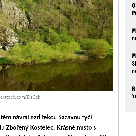
O
P
M
n
M
S
c
R
Y
utterstock.com/DaCek
natém návrší nad řekou Sázavou tyčí
du Zbořený Kostelec. Krásné místo s