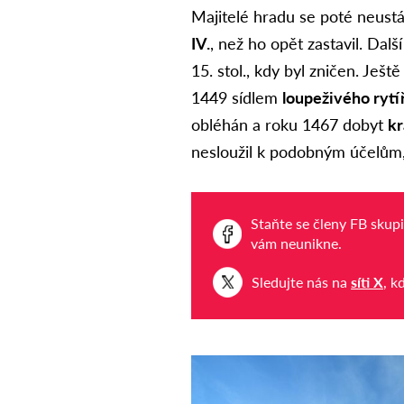
Majitelé hradu se poté neustál
IV.
, než ho opět zastavil. Dalš
15. stol., kdy byl zničen. Ješt
1449 sídlem
loupeživého ryt
obléhán a roku 1467 dobyt
kr
nesloužil k podobným účelům,
Staňte se členy FB skup
vám neunikne.
Sledujte nás na
síti X
, k