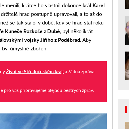
e měnili, krátce ho vlastnil dokonce král
Karel
í držitelé hrad postupně upravovali, a to až do
ě než se tak stalo, v době, kdy se hrad stal roku
íře Kuneše Rozkoše z Dubé
, byl několikrát
álovskými vojsky Jiřího z Poděbrad
. Aby
 byl úmyslně zbořen.
iny
Život ve Středočeském kraji
a žádná zpráva
de pro vás připravujeme plejádu pestrých zpráv.