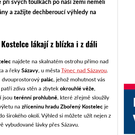
e při svých toulkách po naší zemi neměli
pány a zažijte dechberoucí výhledy na
ostelce lákají z blízka i z dáli
telec
najdete na skalnatém ostrohu přímo nad
a a řeky
Sázavy
, u města
Týnec nad Sázavou
.
je dvouprostorový
palác
, jehož mohutnost vás
 patří zdiva stěn a zbytek
okrouhlé věže
,
tí jsou
terénní prohlubně
, které zřejmě sloužily
výletu na
zříceninu hradu Zbořený Kostelec
je
 širokého okolí. Výhled si můžete užít nejen z
nově vybudované lávky přes Sázavu.