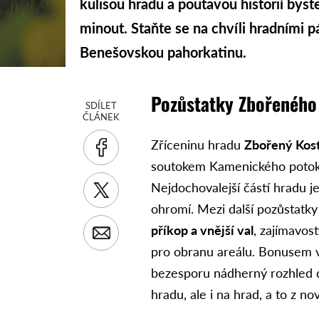
kulisou hradu a poutavou historií byst
minout. Staňte se na chvíli hradními 
Benešovskou pahorkatinu.
Pozůstatky Zbořeného K
SDÍLET
ČLÁNEK
Zříceninu hradu
Zbořený Kos
soutokem Kamenického potok
Nejdochovalejší částí hradu 
ohromí. Mezi další pozůstatky
příkop a vnější val
, zajímavos
pro obranu areálu. Bonusem 
bezesporu nádherný rozhled do
hradu, ale i na hrad, a to z 