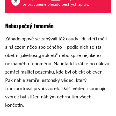
připravujeme plejádu pestrých zpráv.
Nebezpečný fenomén
Záhadologové se zabývali též osudy lidí, kteří měli
s nálezem něco společného – podle nich se stali
oběťmi jakéhosi „prokletí“ nebo spíše nějakého
neznámého fenoménu. Na infarkt krátce po nálezu
zemřel majitel pozemku, kde byl objekt objeven.
Pak náhle zemřel estonský vědec, který
transportoval první vzorek. Další vědec zkoumající
vzorek byl stižen náhlým ochrnutím všech
končetin.