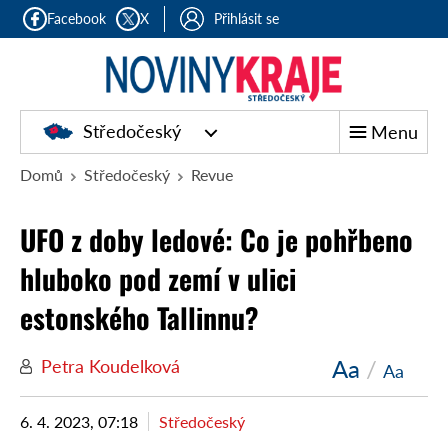
Facebook
X
Přihlásit se
Středočeský
Menu
Domů
Středočeský
Revue
UFO z doby ledové: Co je pohřbeno
hluboko pod zemí v ulici
estonského Tallinnu?
Aa
/
Petra Koudelková
Aa
6. 4. 2023, 07:18
Středočeský