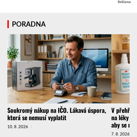
Reklama
PORADNA
Soukromý nákup na IČO. Lákavá úspora,
V přehřát
která se nemusí vyplatit
na léky a 
aby se ne
10. 8. 2026
7. 8. 2026