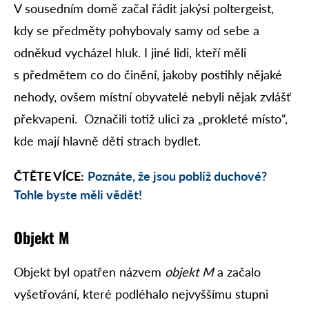
V sousedním domě začal řádit jakýsi poltergeist,
kdy se předměty pohybovaly samy od sebe a
odněkud vycházel hluk. I jiné lidi, kteří měli
s předmětem co do činění, jakoby postihly nějaké
nehody, ovšem místní obyvatelé nebyli nějak zvlášť
překvapeni. Označili totiž ulici za „prokleté místo“,
kde mají hlavně děti strach bydlet.
ČTĚTE VÍCE:
Poznáte, že jsou poblíž duchové?
Tohle byste měli vědět!
Objekt M
Objekt byl opatřen názvem
objekt M
a začalo
vyšetřování, které podléhalo nejvyššímu stupni