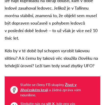
lze najít kupříkladu na okraji oblasti, kam v době
ledové zasahoval ledovec. Jelikož je v Tallinnu
moréna stabilní, znamená to, že objekt sem musel
být dopraven současně s pohybem ledovců
v poslední době ledové – to už však je více než 10
tisíc let.
Kdo by v té době byl schopen vyrobit takovou
slitinu? A k čemu by taková věc sloužila člověku na
tehdejší úrovni? Leží tam tedy snad zbytky UFO?
Staňte se členy FB skupiny
Život v
Jihočeském kraji
a žádná zpráva vám
neunikne.
Sledujte nás na
síti X
, kde pro vás