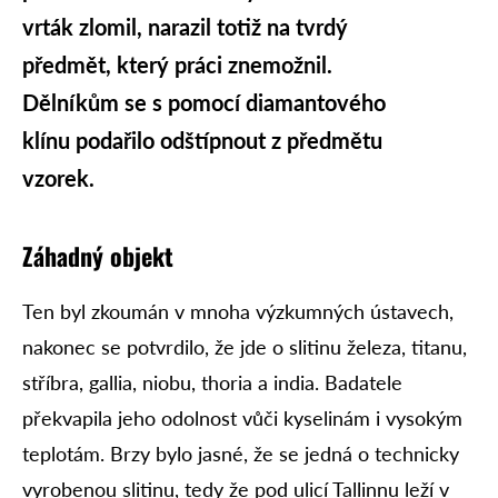
vrták zlomil, narazil totiž na tvrdý
předmět, který práci znemožnil.
Dělníkům se s pomocí diamantového
klínu podařilo odštípnout z předmětu
vzorek.
Záhadný objekt
Ten byl zkoumán v mnoha výzkumných ústavech,
nakonec se potvrdilo, že jde o slitinu železa, titanu,
stříbra, gallia, niobu, thoria a india. Badatele
překvapila jeho odolnost vůči kyselinám i vysokým
teplotám. Brzy bylo jasné, že se jedná o technicky
vyrobenou slitinu, tedy že pod ulicí Tallinnu leží v