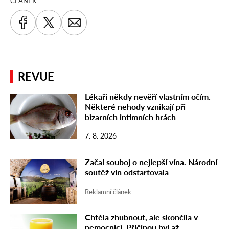
ČLÁNEK
REVUE
Lékaři někdy nevěří vlastním očím.
Některé nehody vznikají při
bizarních intimních hrách
7. 8. 2026
Začal souboj o nejlepší vína. Národní
soutěž vín odstartovala
Reklamní článek
Chtěla zhubnout, ale skončila v
nemocnici. Příčinou byl až