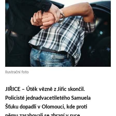
Ilustrační foto
JIŘICE – Útěk vězně z Jiřic skončil.
Policisté jednadvacetiletého Samuela
Šťuku dopadli v Olomouci, kde proti
němu zasahovali se zbraní v ruce.