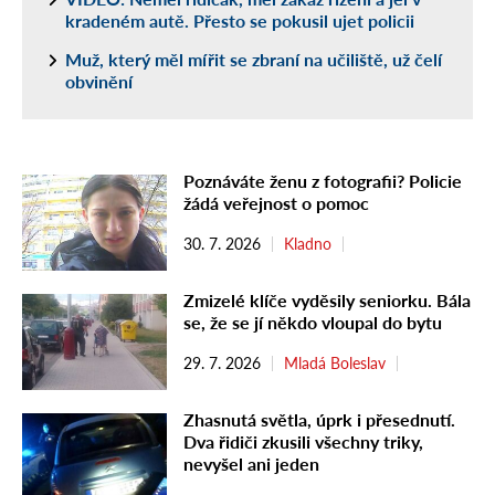
kradeném autě. Přesto se pokusil ujet policii
Muž, který měl mířit se zbraní na učiliště, už čelí
obvinění
Poznáváte ženu z fotografii? Policie
žádá veřejnost o pomoc
30. 7. 2026
Kladno
Zmizelé klíče vyděsily seniorku. Bála
se, že se jí někdo vloupal do bytu
29. 7. 2026
Mladá Boleslav
Zhasnutá světla, úprk i přesednutí.
Dva řidiči zkusili všechny triky,
nevyšel ani jeden