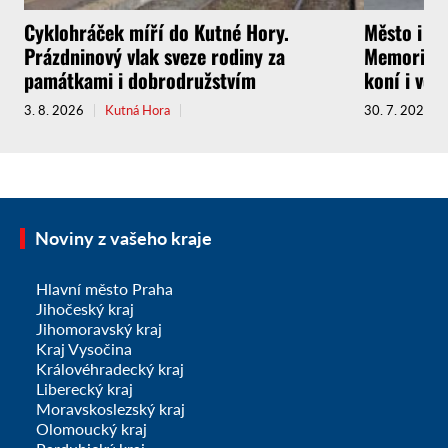
Cyklohráček míří do Kutné Hory.
Město i f
Prázdninový vlak sveze rodiny za
Memoriál g
památkami i dobrodružstvím
koní i vel
3. 8. 2026
Kutná Hora
30. 7. 2026
Noviny z vašeho kraje
Hlavní město Praha
Jihočeský kraj
Jihomoravský kraj
Kraj Vysočina
Královéhradecký kraj
Liberecký kraj
Moravskoslezský kraj
Olomoucký kraj