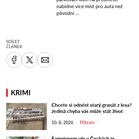
SDÍLET
ČLÁNEK
KRIMI
Chcete si odnést starý granát z lesa?
Jediná chyba vás může stát život
10. 8. 2026
Příbram
Šampionem vín v Čechách je