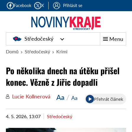
Facebook
X
Přihlásit se
Středočeský
Menu
Domů
Středočeský
Krimi
Po několika dnech na útěku přišel
konec. Vězně z Jiřic dopadli
Aa
/
Lucie Kollnerová
Aa
Přehrát článek
4. 5. 2026, 13:07
Středočeský