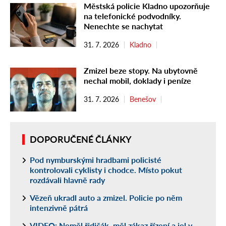
Městská policie Kladno upozorňuje
na telefonické podvodníky.
Nenechte se nachytat
31. 7. 2026
Kladno
Zmizel beze stopy. Na ubytovně
nechal mobil, doklady i peníze
31. 7. 2026
Benešov
DOPORUČENÉ ČLÁNKY
Pod nymburskými hradbami policisté
kontrolovali cyklisty i chodce. Místo pokut
rozdávali hlavně rady
Vězeň ukradl auto a zmizel. Policie po něm
intenzivně pátrá
VIDEO: Neměl řidičák, měl zákaz řízení a jel v