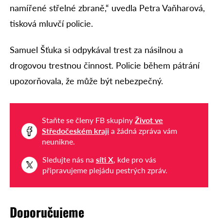
namířené střelné zbraně,“ uvedla Petra Vaňharová,
tisková mluvčí policie.
Samuel Šťuka si odpykával trest za násilnou a
drogovou trestnou činnost. Policie během pátrání
upozorňovala, že může být nebezpečný.
Staňte se členy FB skupiny
Život ve
Středočeském kraji
a žádná zpráva vám
neunikne.
Sledujte nás na
síti X
, kde pro vás
připravujeme plejádu pestrých zpráv.
Doporučujeme