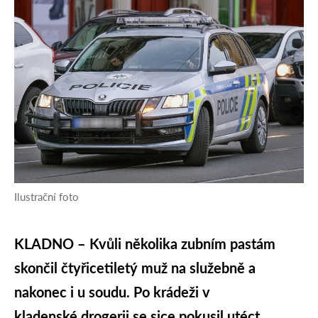
Ilustrační foto
KLADNO – Kvůli několika zubním pastám
skončil čtyřicetiletý muž na služebně a
nakonec i u soudu. Po krádeži v
kladenské drogerii se sice pokusil utéct,