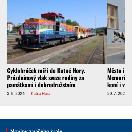
Cyklohráček míří do Kutné Hory.
Město i f
Prázdninový vlak sveze rodiny za
Memoriál g
památkami i dobrodružstvím
koní i vel
3. 8. 2026
Kutná Hora
30. 7. 2026
Noviny z vašeho kraje