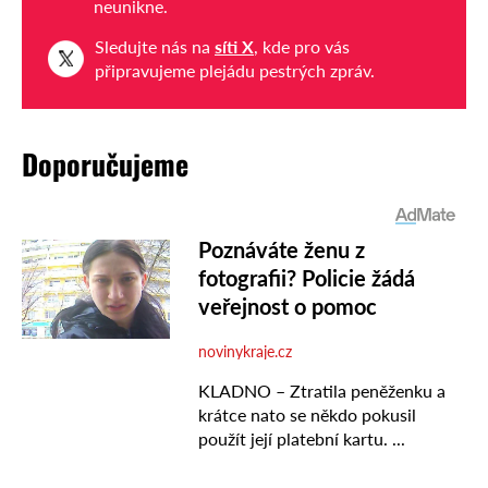
neunikne.
Sledujte nás na
síti X
, kde pro vás
připravujeme plejádu pestrých zpráv.
Doporučujeme