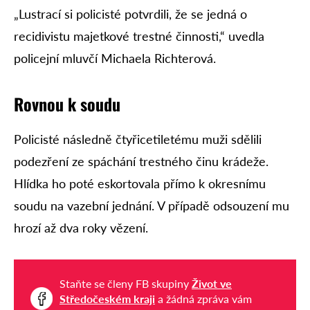
„Lustrací si policisté potvrdili, že se jedná o
recidivistu majetkové trestné činnosti,“ uvedla
policejní mluvčí Michaela Richterová.
Rovnou k soudu
Policisté následně čtyřicetiletému muži sdělili
podezření ze spáchání trestného činu krádeže.
Hlídka ho poté eskortovala přímo k okresnímu
soudu na vazební jednání. V případě odsouzení mu
hrozí až dva roky vězení.
Staňte se členy FB skupiny
Život ve
Středočeském kraji
a žádná zpráva vám