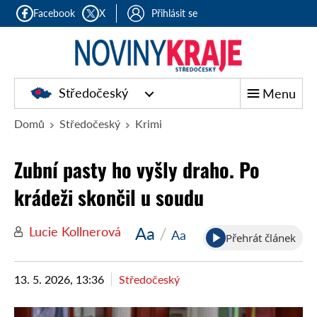
Facebook
X
Přihlásit se
Středočeský
Menu
Domů
Středočeský
Krimi
Zubní pasty ho vyšly draho. Po
krádeži skončil u soudu
Aa
/
Lucie Kollnerová
Aa
Přehrát článek
13. 5. 2026, 13:36
Středočeský