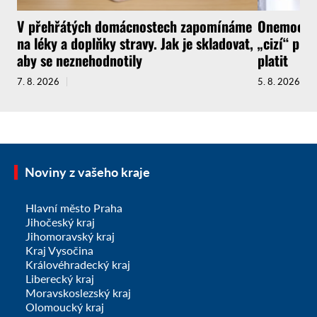
V přehřátých domácnostech zapomínáme
Onemocnít
na léky a doplňky stravy. Jak je skladovat,
„cizí“ pra
aby se neznehodnotily
platit
7. 8. 2026
5. 8. 2026
Noviny z vašeho kraje
Hlavní město Praha
Jihočeský kraj
Jihomoravský kraj
Kraj Vysočina
Královéhradecký kraj
Liberecký kraj
Moravskoslezský kraj
Olomoucký kraj