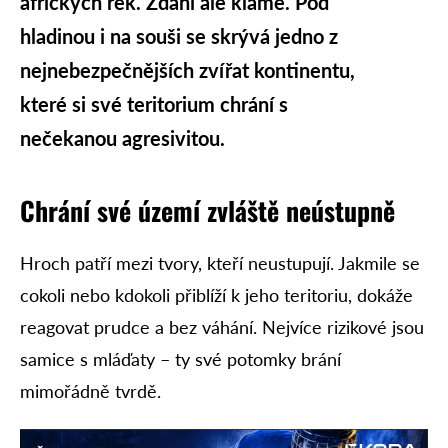
afrických řek. Zdání ale klame. Pod
hladinou i na souši se skrývá jedno z
nejnebezpečnějších zvířat kontinentu,
které si své teritorium chrání s
nečekanou agresivitou.
Chrání své území zvláště neústupně
Hroch patří mezi tvory, kteří neustupují. Jakmile se
cokoli nebo kdokoli přiblíží k jeho teritoriu, dokáže
reagovat prudce a bez váhání. Nejvíce rizikové jsou
samice s mláďaty – ty své potomky brání
mimořádně tvrdě.