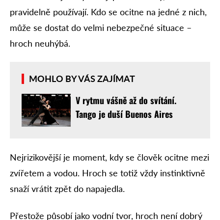
pravidelně používají. Kdo se ocitne na jedné z nich,
může se dostat do velmi nebezpečné situace –
hroch neuhýbá.
MOHLO BY VÁS ZAJÍMAT
V rytmu vášně až do svítání.
Tango je duší Buenos Aires
Nejrizikovější je moment, kdy se člověk ocitne mezi
zvířetem a vodou. Hroch se totiž vždy instinktivně
snaží vrátit zpět do napajedla.
Přestože působí jako vodní tvor, hroch není dobrý