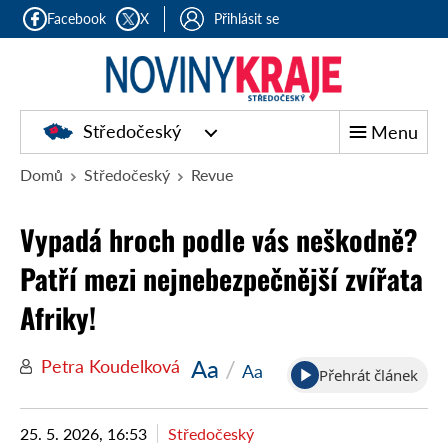
Facebook
X
Přihlásit se
Středočeský
Menu
Domů
Středočeský
Revue
Vypadá hroch podle vás neškodně?
Patří mezi nejnebezpečnější zvířata
Afriky!
Aa
/
Petra Koudelková
Aa
Přehrát článek
25. 5. 2026, 16:53
Středočeský