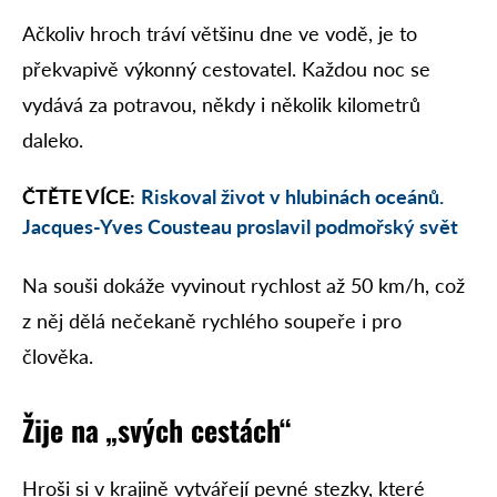
Ačkoliv hroch tráví většinu dne ve vodě, je to
překvapivě výkonný cestovatel. Každou noc se
vydává za potravou, někdy i několik kilometrů
daleko.
ČTĚTE VÍCE:
Riskoval život v hlubinách oceánů.
Jacques-Yves Cousteau proslavil podmořský svět
Na souši dokáže vyvinout rychlost až 50 km/h, což
z něj dělá nečekaně rychlého soupeře i pro
člověka.
Žije na „svých cestách“
Hroši si v krajině vytvářejí pevné stezky, které