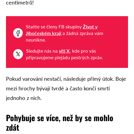
centimetrů!
Staňte se členy FB skupiny
Život v
Jihočeském kraji
a žádná zpráva vám
neunikne.
Sledujte nás na
síti X
, kde pro vás
připravujeme plejádu pestrých zpráv.
Pokud varování nestačí, následuje přímý útok. Boje
mezi hrochy bývají tvrdé a často končí smrtí
jednoho z nich.
Pohybuje se více, než by se mohlo
zdát