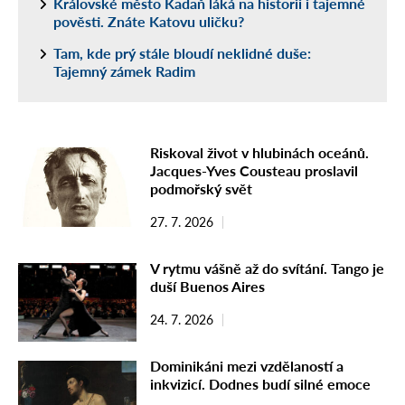
Královské město Kadaň láká na historii i tajemné
pověsti. Znáte Katovu uličku?
Tam, kde prý stále bloudí neklidné duše:
Tajemný zámek Radim
Riskoval život v hlubinách oceánů.
Jacques-Yves Cousteau proslavil
podmořský svět
27. 7. 2026
V rytmu vášně až do svítání. Tango je
duší Buenos Aires
24. 7. 2026
Dominikáni mezi vzdělaností a
inkvizicí. Dodnes budí silné emoce