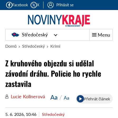
Facebook
X
Přihlásit se
Středočeský
Menu
Domů
Středočeský
Krimi
Z kruhového objezdu si udělal
závodní dráhu. Policie ho rychle
zastavila
Aa
/
Lucie Kollnerová
Aa
Přehrát článek
5. 6. 2026, 10:46
Středočeský