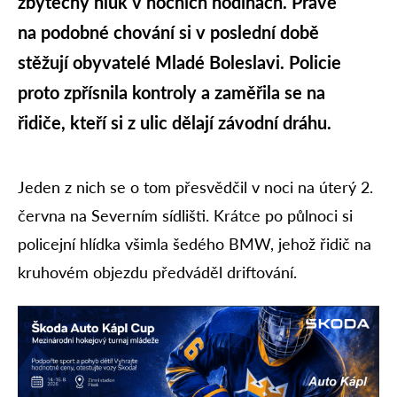
zbytečný hluk v nočních hodinách. Právě
na podobné chování si v poslední době
stěžují obyvatelé Mladé Boleslavi. Policie
proto zpřísnila kontroly a zaměřila se na
řidiče, kteří si z ulic dělají závodní dráhu.
Jeden z nich se o tom přesvědčil v noci na úterý 2.
června na Severním sídlišti. Krátce po půlnoci si
policejní hlídka všimla šedého BMW, jehož řidič na
kruhovém objezdu předváděl driftování.