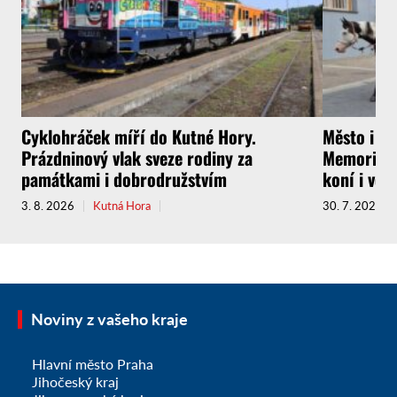
Cyklohráček míří do Kutné Hory.
Město i f
Prázdninový vlak sveze rodiny za
Memoriál g
památkami i dobrodružstvím
koní i vel
3. 8. 2026
Kutná Hora
30. 7. 2026
Noviny z vašeho kraje
Hlavní město Praha
Jihočeský kraj