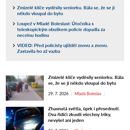
Zmizelé klíče vyděsily seniorku. Bála se, že se jí
někdo vloupal do bytu
Loupež v Mladé Boleslavi: Útočníka s
teleskopickým obuškem policie dopadla za
necelou hodinu
VIDEO: Před policisty ujížděl znovu a znovu.
Zastavila ho až vazba
Zmizelé klíče vyděsily seniorku. Bála
se, že se jí někdo vloupal do bytu
29. 7. 2026
Mladá Boleslav
Zhasnutá světla, úprk i přesednutí.
Dva řidiči zkusili všechny triky,
nevyšel ani jeden