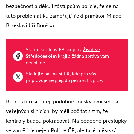
bezpečnost a děkuji zástupcům policie, že se na
tuto problematiku zaměřují,“ řekl primátor Mladé
Boleslavi Jiří Bouška.
Staňte se členy FB skupiny
Život ve
Středočeském kraji
a žádná zpráva vám
neunikne.
Sledujte nás na
síti X
, kde pro vás
připravujeme plejádu pestrých zpráv.
Řidiči, kteří si chtějí podobné kousky zkoušet na
veřejných silnicích, by měli počítat s tím, že
kontroly budou pokračovat. Na podobné přestupky
se zaměřuje nejen Policie ČR, ale také městská