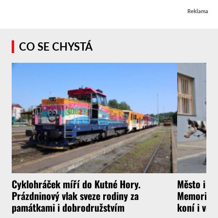
Reklama
CO SE CHYSTÁ
Cyklohráček míří do Kutné Hory.
Město i f
Prázdninový vlak sveze rodiny za
Memoriál g
památkami i dobrodružstvím
koní i vel