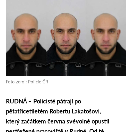
Foto zdroj: Policie ČR
RUDNÁ – Policisté pátrají po
pětatřicetiletém Robertu Lakatošovi,
který začátkem června svévolně opustil
nestřežené pracoviště v Rudné. Od té