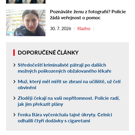
Poznáváte ženu z fotografii? Policie
žádá veřejnost o pomoc
30. 7. 2026
Kladno
DOPORUČENÉ ČLÁNKY
Středočeští kriminalisté pátrají po dalších
možných poškozených obžalovaného lékaře
Muž, který měl mířit se zbraní na učiliště, už čelí
obvinění
Zloději čekají na vaši nepřítomnost. Policie radí,
jak jim překazit plány
Fenka Bára vyčenichala tajné úkryty. Celníci
odhalili čtyři dodávky s cigaretami