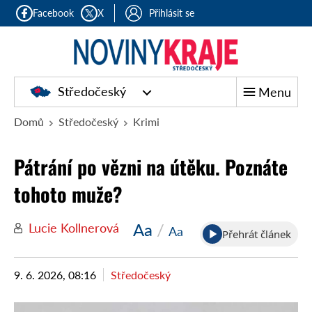
Facebook
X
Přihlásit se
Středočeský
Menu
Domů
Středočeský
Krimi
Pátrání po vězni na útěku. Poznáte
tohoto muže?
Aa
/
Lucie Kollnerová
Aa
Přehrát článek
9. 6. 2026, 08:16
Středočeský