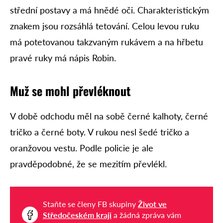
střední postavy a má hnědé oči. Charakteristickým
znakem jsou rozsáhlá tetování. Celou levou ruku
má potetovanou takzvaným rukávem a na hřbetu
pravé ruky má nápis Robin.
Muž se mohl převléknout
V době odchodu měl na sobě černé kalhoty, černé
tričko a černé boty. V rukou nesl šedé tričko a
oranžovou vestu. Podle policie je ale
pravděpodobné, že se mezitím převlékl.
Staňte se členy FB skupiny
Život ve
Středočeském kraji
a žádná zpráva vám