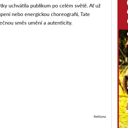
etky uchvátila publikum po celém světě. Ať už
pení nebo energickou choreografii, Tate
nečnou směs umění a autenticity.
Reklama