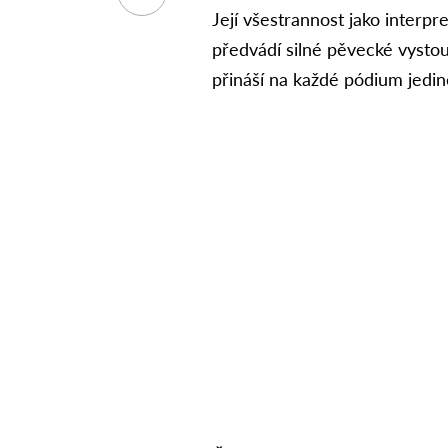
Její všestrannost jako interpr
předvádí silné pěvecké vystou
přináší na každé pódium jedi