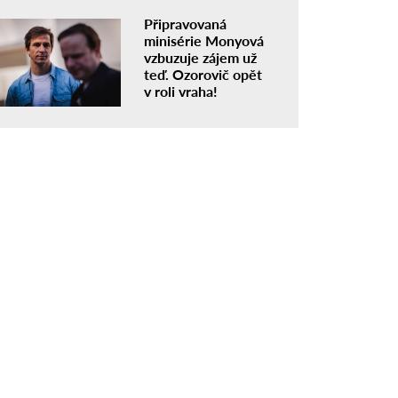
Připravovaná
minisérie Monyová
vzbuzuje zájem už
teď. Ozorovič opět
v roli vraha!