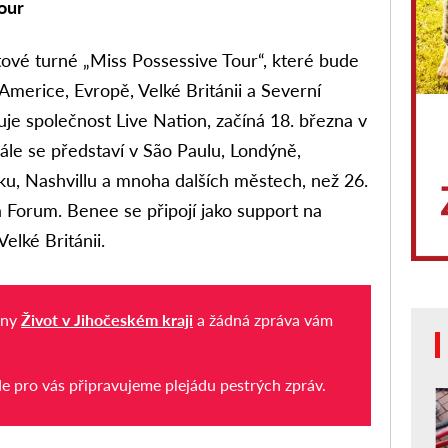
our
ětové turné „Miss Possessive Tour“, které bude
Americe, Evropě, Velké Británii a Severní
je společnost Live Nation, začíná 18. března v
ále se představí v São Paulu, Londýně,
, Nashvillu a mnoha dalších městech, než 26.
a Forum. Benee se připojí jako support na
elké Británii.
iny
Život v Jihočeském kraji
a žádná zpráva vám
de pro vás připravujeme plejádu pestrých zpráv.