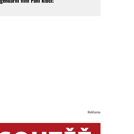
egendární film Páni kluci!
Reklama