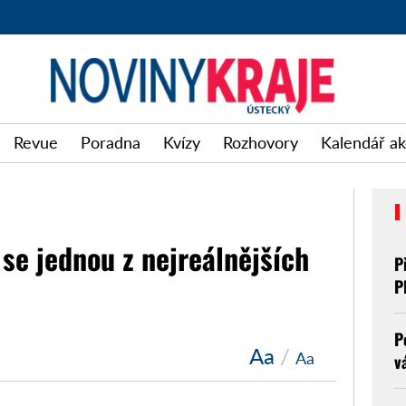
Revue
Poradna
Kvízy
Rozhovory
Kalendář ak
se jednou z nejreálnějších
P
P
P
Aa
/
Aa
v