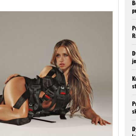
B
p
P
R
D
j
K
s
P
s
D