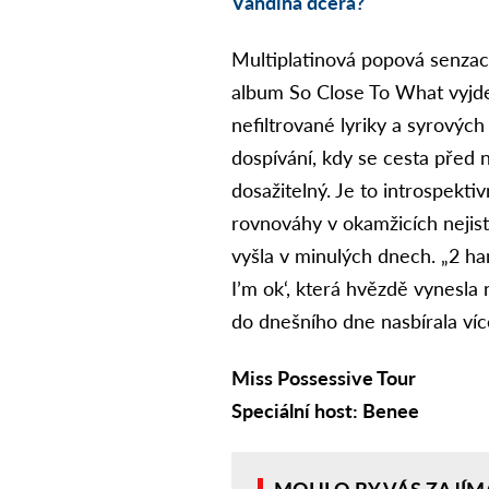
Vandina dcera?
Multiplatinová popová senzace
album So Close To What vyjde
nefiltrované lyriky a syrovýc
dospívání, kdy se cesta před 
dosažitelný. Je to introspekti
rovnováhy v okamžicích nejist
vyšla v minulých dnech. „2 ha
I’m ok‘, která hvězdě vynesla 
do dnešního dne nasbírala víc
Miss Possessive Tour
Speciální host: Benee
MOHLO BY VÁS ZAJÍM