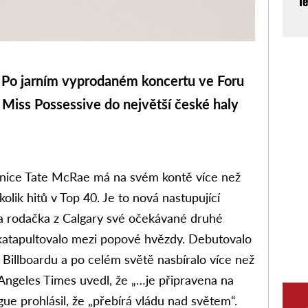
l
 Po jarním vyprodaném koncertu ve Foru
é Miss Possessive do největší české haly
čnice Tate McRae má na svém kontě více než
olik hitů v Top 40. Je to nová nastupující
a rodačka z Calgary své očekávané druhé
 katapultovalo mezi popové hvězdy. Debutovalo
 Billboardu a po celém světě nasbíralo více než
s Angeles Times uvedl, že „…je připravena na
e prohlásil, že „přebírá vládu nad světem“.