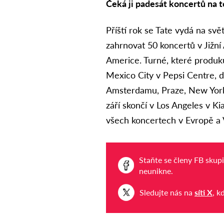
Čeká ji padesát koncertů na t
Příští rok se Tate vydá na sv
zahrnovat 50 koncertů v Jižní 
Americe. Turné, které produku
Mexico City v Pepsi Centre, d
Amsterdamu, Praze, New Yorku
září skončí v Los Angeles v Ki
všech koncertech v Evropě a V
Staňte se členy FB skup
neunikne.
Sledujte nás na
síti X
, k