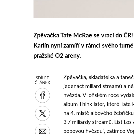
Zpěvačka Tate McRae se vrací do ČR!
Karlín nyní zamíří v rámci svého turn
pražské O2 areny.
Zpěvačka, skladatelka a tane
SDÍLET
ČLÁNEK
jedenáct miliard streamů a něk
hvězda. V loňském roce vydal
album Think later, které Tate
na 4. místě albového žebříčku
3,7 miliardy streamů. List Lo
popovou hvězdu“, zatímco Vogu