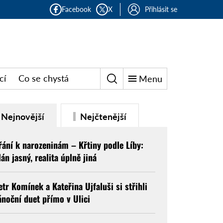
Facebook
X
Přihlásit se
cí
Co se chystá
Menu
Nejnovější
Nejčtenější
řání k narozeninám – Křtiny podle Líby:
lán jasný, realita úplně jiná
etr Komínek a Kateřina Ujfaluši si střihli
ánoční duet přímo v Ulici