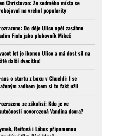
en Christovao: Ze sedmého místa se
robojoval na vrchol popularity
rozrazeno: Do děje Ulice opět zasáhne
adim Fiala jako plukovník Mikeš
vacet let je ikonou Ulice a má dost sil na
eště další dvacítku!
raus o startu z boxu v Chuchli: I se
taženým zadkem jsem si to fakt užil
rozrazeno ze zákulisí: Kdo je ve
kutečnosti novorozená Vandina dcera?
ymek, Reifová i Lábus připomenou