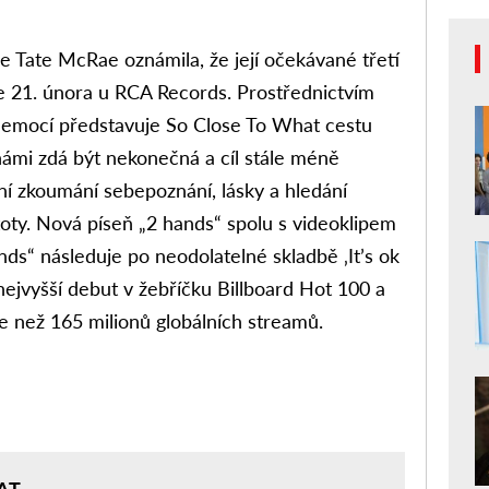
 Tate McRae oznámila, že její očekávané třetí
 21. února u RCA Records. Prostřednictvím
h emocí představuje So Close To What cestu
námi zdá být nekonečná a cíl stále méně
vní zkoumání sebepoznání, lásky a hledání
oty. Nová píseň „2 hands“ spolu s videoklipem
nds“ následuje po neodolatelné skladbě ‚It’s ok
nejvyšší debut v žebříčku Billboard Hot 100 a
e než 165 milionů globálních streamů.
AT