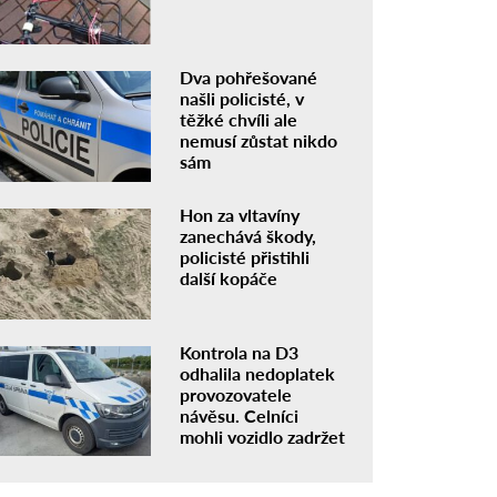
Dva pohřešované
našli policisté, v
těžké chvíli ale
nemusí zůstat nikdo
sám
Hon za vltavíny
zanechává škody,
policisté přistihli
další kopáče
Kontrola na D3
odhalila nedoplatek
provozovatele
návěsu. Celníci
mohli vozidlo zadržet