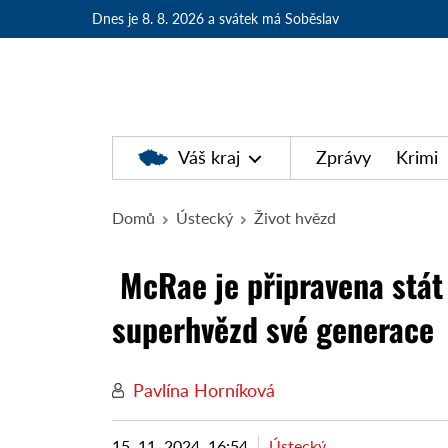
Dnes je 8. 8. 2026
a svátek má Soběslav
Váš kraj
Zprávy
Krimi
Domů
Ústecký
Život hvězd
McRae je připravena stát 
superhvězd své generace
Pavlína Horníková
15. 11. 2024, 16:54
Ústecký