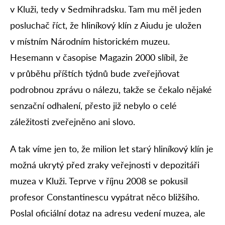
v Kluži, tedy v Sedmihradsku. Tam mu měl jeden
posluchač říct, že hliníkový klín z Aiudu je uložen
v místním Národním historickém muzeu.
Hesemann v časopise Magazin 2000 slíbil, že
v průběhu příštích týdnů bude zveřejňovat
podrobnou zprávu o nálezu, takže se čekalo nějaké
senzační odhalení, přesto již nebylo o celé
záležitosti zveřejněno ani slovo.
A tak víme jen to, že milion let starý hliníkový klín je
možná ukrytý před zraky veřejnosti v depozitáři
muzea v Kluži. Teprve v říjnu 2008 se pokusil
profesor Constantinescu vypátrat něco bližšího.
Poslal oficiální dotaz na adresu vedení muzea, ale