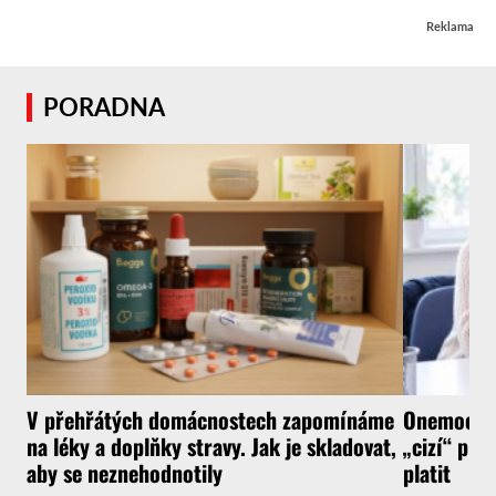
Reklama
PORADNA
V přehřátých domácnostech zapomínáme
Onemocnít
na léky a doplňky stravy. Jak je skladovat,
„cizí“ pra
aby se neznehodnotily
platit