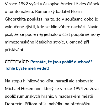
V roce 1992 vyšel v časopise Ancient Skies článek
o tomto nálezu. Rumunský badatel Florin
Gheorghita poukázal na to, že v současné době je
vyloučené zjistit, kde se klín vůbec nachází. Navíc
psal, že se podle něj jednalo o část podpůrné nohy
mimozemského létajícího stroje, ulomené při
přistávání.
ČTĚTE VÍCE:
Poznáte, že jsou poblíž duchové?
Tohle byste měli vědět!
Na stopu hliníkového klínu narazil ale spisovatel
Michael Hesemann, který se v roce 1994 zdržoval
poblíž rumunských hranic, v maďarském městě
Debrecín. Přitom přijal nabídku na přednášku