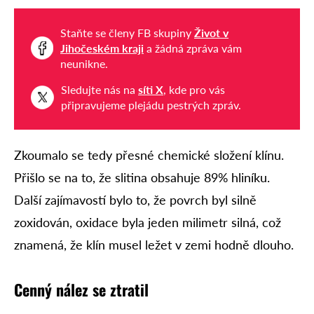
Staňte se členy FB skupiny
Život v
Jihočeském kraji
a žádná zpráva vám
neunikne.
Sledujte nás na
síti X
, kde pro vás
připravujeme plejádu pestrých zpráv.
Zkoumalo se tedy přesné chemické složení klínu.
Přišlo se na to, že slitina obsahuje 89% hliníku.
Další zajímavostí bylo to, že povrch byl silně
zoxidován, oxidace byla jeden milimetr silná, což
znamená, že klín musel ležet v zemi hodně dlouho.
Cenný nález se ztratil