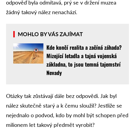
odpověď byla odmítavá, prý se v držení muzea
žádný takový nález nenachází.
MOHLO BY VÁS ZAJÍMAT
Kde končí realita a začíná záhada?
Mizející letadla a tajná vojenská
základna, to jsou temná tajemství
Nevady
Otázky tak zůstávají dále bez odpovědi. Jak byl
nález skutečně starý a k čemu sloužil? Jestliže se
nejednalo o podvod, kdo by mohl být schopen před
milionem let takový předmět vyrobit?