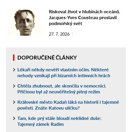
Riskoval život v hlubinách oceánů.
Jacques-Yves Cousteau proslavil
podmořský svět
27. 7. 2026
DOPORUČENÉ ČLÁNKY
Lékaři někdy nevěří vlastním očím. Některé
nehody vznikají při bizarních intimních hrách
Chtěla zhubnout, ale skončila v nemocnici.
Příčinou byl až neuvěřitelný pitný režim
Královské město Kadaň láká na historii i tajemné
pověsti. Znáte Katovu uličku?
Tam, kde prý stále bloudí neklidné duše:
Tajemný zámek Radim