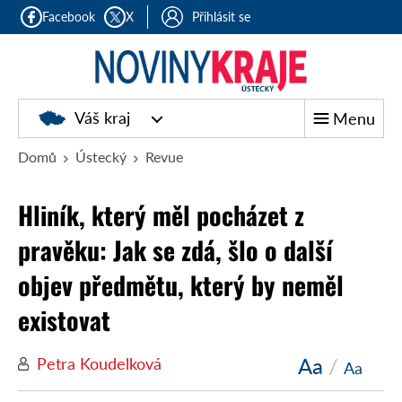
Facebook
X
Přihlásit se
Váš kraj
Menu
Domů
Ústecký
Revue
Hliník, který měl pocházet z
pravěku: Jak se zdá, šlo o další
objev předmětu, který by neměl
existovat
Aa
/
Petra Koudelková
Aa