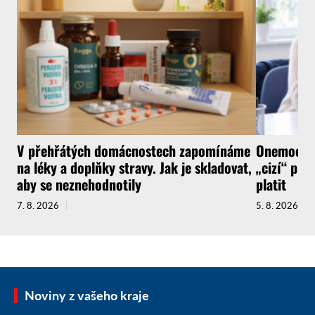
V přehřátých domácnostech zapomínáme
Onemocnít
na léky a doplňky stravy. Jak je skladovat,
„cizí“ pra
aby se neznehodnotily
platit
7. 8. 2026
5. 8. 2026
Noviny z vašeho kraje