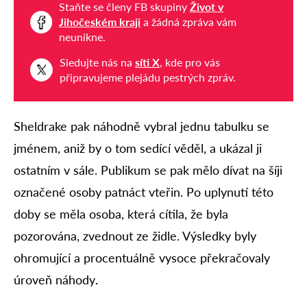
Staňte se členy FB skupiny
Život v
Jihočeském kraji
a žádná zpráva vám
neunikne.
Sledujte nás na
síti X
, kde pro vás
připravujeme plejádu pestrých zpráv.
Sheldrake pak náhodně vybral jednu tabulku se
jménem, aniž by o tom sedící věděl, a ukázal ji
ostatním v sále. Publikum se pak mělo dívat na šíji
označené osoby patnáct vteřin. Po uplynutí této
doby se měla osoba, která cítila, že byla
pozorována, zvednout ze židle. Výsledky byly
ohromující a procentuálně vysoce překračovaly
úroveň náhody
.