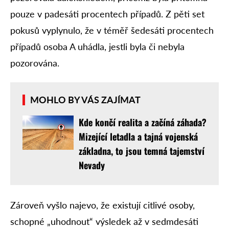
pouze v padesáti procentech případů. Z pěti set
pokusů vyplynulo, že v téměř šedesáti procentech
případů osoba A uhádla, jestli byla či nebyla
pozorována.
MOHLO BY VÁS ZAJÍMAT
Kde končí realita a začíná záhada?
Mizející letadla a tajná vojenská
základna, to jsou temná tajemství
Nevady
Zároveň vyšlo najevo, že existují citlivé osoby,
schopné „uhodnout“ výsledek až v sedmdesáti