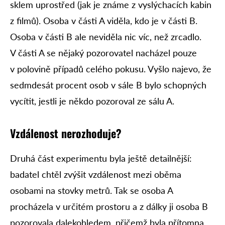
sklem uprostřed (jak je známe z vyslýchacích kabin
z filmů). Osoba v části A viděla, kdo je v části B.
Osoba v části B ale neviděla nic víc, než zrcadlo.
V části A se nějaký pozorovatel nacházel pouze
v polovině případů celého pokusu. Vyšlo najevo, že
sedmdesát procent osob v sále B bylo schopných
vycítit, jestli je někdo pozoroval ze sálu A.
Vzdálenost nerozhoduje?
Druhá část experimentu byla ještě detailnější:
badatel chtěl zvýšit vzdálenost mezi oběma
osobami na stovky metrů. Tak se osoba A
procházela v určitém prostoru a z dálky ji osoba B
pozorovala dalekohledem, přičemž byla přítomna