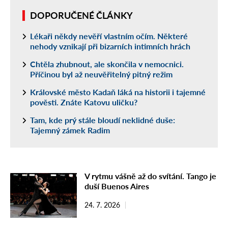
DOPORUČENÉ ČLÁNKY
Lékaři někdy nevěří vlastním očím. Některé
nehody vznikají při bizarních intimních hrách
Chtěla zhubnout, ale skončila v nemocnici.
Příčinou byl až neuvěřitelný pitný režim
Královské město Kadaň láká na historii i tajemné
pověsti. Znáte Katovu uličku?
Tam, kde prý stále bloudí neklidné duše:
Tajemný zámek Radim
V rytmu vášně až do svítání. Tango je
duší Buenos Aires
24. 7. 2026