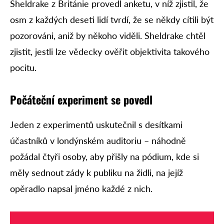
Sheldrake z Británie provedl anketu, v níž zjistil, že
osm z každých deseti lidí tvrdí, že se někdy cítili být
pozorováni, aniž by někoho viděli. Sheldrake chtěl
zjistit, jestli lze vědecky ověřit objektivita takového
pocitu.
Počáteční experiment se povedl
Jeden z experimentů uskutečnil s desítkami
účastníků v londýnském auditoriu – náhodně
požádal čtyři osoby, aby přišly na pódium, kde si
měly sednout zády k publiku na židli, na jejíž
opěradlo napsal jméno každé z nich.