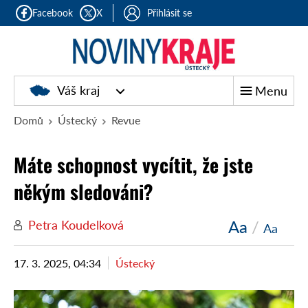
Facebook
X
Přihlásit se
Váš kraj
Menu
Domů
Ústecký
Revue
Máte schopnost vycítit, že jste
někým sledováni?
Aa
/
Petra Koudelková
Aa
17. 3. 2025, 04:34
Ústecký