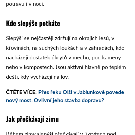
potravu i v noci.
Kde slepýše potkáte
Slepýši se nejčastěji zdržují na okrajích lesů, v
křovinách, na suchých loukách a v zahradách, kde
nacházejí dostatek úkrytů v mechu, pod kameny
nebo v kompostech. Jsou aktivní hlavně po teplém
dešti, kdy vycházejí na lov.
ČTĚTE VÍCE:
Přes řeku Olši v Jablunkově povede
nový most. Ovlivní jeho stavba dopravu?
Jak přečkávají zimu
Během zimy slepýši přečkávají v úkrytech pod