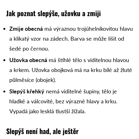
Jak poznat slepýše, užovku a zmiji
Zmije obecná
má výraznou trojúhelníkovitou hlavu
a klikatý vzor na zádech. Barva se může lišit od
šedé po černou.
Užovka obecná
má štíhlé tělo s viditelnou hlavou
a krkem. Užovka obojková má na krku bílé až žluté
půlměsíce (obojek).
Slepýš křehký
nemá viditelné šupiny, tělo je
hladké a válcovité, bez výrazné hlavy a krku.
Vypadá jako lesklá tlustší žížala.
Slepýš není had, ale ještěr