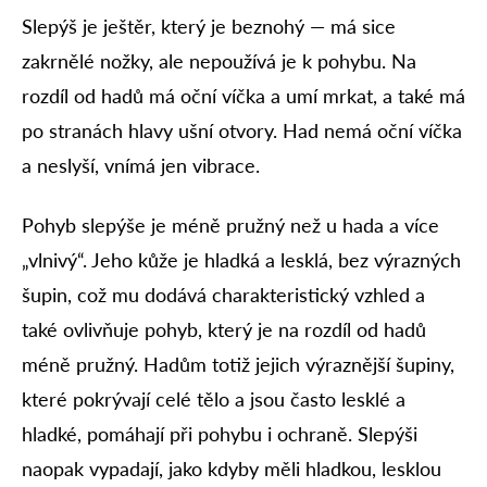
Slepýš je ještěr, který je beznohý — má sice
zakrnělé nožky, ale nepoužívá je k pohybu. Na
rozdíl od hadů má oční víčka a umí mrkat, a také má
po stranách hlavy ušní otvory. Had nemá oční víčka
a neslyší, vnímá jen vibrace.
Pohyb slepýše je méně pružný než u hada a více
„vlnivý“. Jeho kůže je hladká a lesklá, bez výrazných
šupin, což mu dodává charakteristický vzhled a
také ovlivňuje pohyb, který je na rozdíl od hadů
méně pružný. Hadům totiž jejich výraznější šupiny,
které pokrývají celé tělo a jsou často lesklé a
hladké, pomáhají při pohybu i ochraně. Slepýši
naopak vypadají, jako kdyby měli hladkou, lesklou