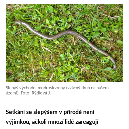
Slepýš východní modroskvrnný (vzácný druh na našem
území). Foto: Rýdlová J.
Setkání se slepýšem v přírodě není
výjimkou, ačkoli mnozí lidé zareagují