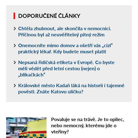
DOPORUČENÉ ČLÁNKY
Chtěla zhubnout, ale skončila v nemocnici.
Příčinou byl až neuvěřitelný pitný režim
Onemocníte mimo domov a ošetří vás „cizí“
praktický lékař. Kdy budete muset platit
Nepsaná řidičská etiketa v Evropě. Co byste
měli vědět před letní cestou (nejen) o
„blikačkách“
Královské město Kadaň láká na historii i tajemné
pověsti. Znáte Katovu uličku?
Povaluje se na trávě. Je to opilec,
nebo nemocný, kterému jde o
vteřiny?