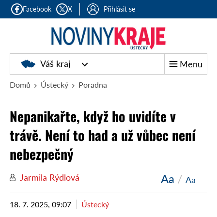
Facebook
X
Přihlásit se
Váš kraj
Menu
Domů
Ústecký
Poradna
Nepanikařte, když ho uvidíte v
trávě. Není to had a už vůbec není
nebezpečný
Aa
/
Jarmila Rýdlová
Aa
18. 7. 2025, 09:07
Ústecký