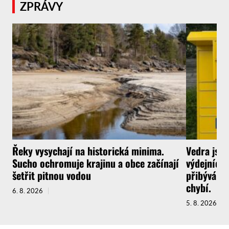
ZPRÁVY
Řeky vysychají na historická minima.
Vedra jsou
Sucho ochromuje krajinu a obce začínají
výdejních 
šetřit pitnou vodou
přibývá a 
chybí.
6. 8. 2026
5. 8. 2026