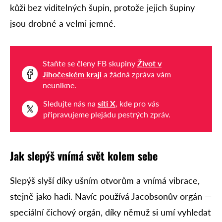
kůži bez viditelných šupin, protože jejich šupiny
jsou drobné a velmi jemné.
Staňte se členy FB skupiny
Život v
Jihočeském kraji
a žádná zpráva vám
neunikne.
Sledujte nás na
síti X
, kde pro vás
připravujeme plejádu pestrých zpráv.
Jak slepýš vnímá svět kolem sebe
Slepýš slyší díky ušním otvorům a vnímá vibrace,
stejně jako hadi. Navíc používá Jacobsonův orgán —
speciální čichový orgán, díky němuž si umí vyhledat