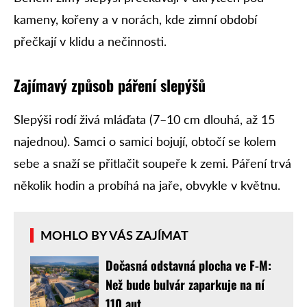
kameny, kořeny a v norách, kde zimní období
přečkají v klidu a nečinnosti.
Zajímavý způsob páření slepýšů
Slepýši rodí živá mláďata (7–10 cm dlouhá, až 15
najednou). Samci o samici bojují, obtočí se kolem
sebe a snaží se přitlačit soupeře k zemi. Páření trvá
několik hodin a probíhá na jaře, obvykle v květnu.
MOHLO BY VÁS ZAJÍMAT
Dočasná odstavná plocha ve F-M:
Než bude bulvár zaparkuje na ní
110 aut