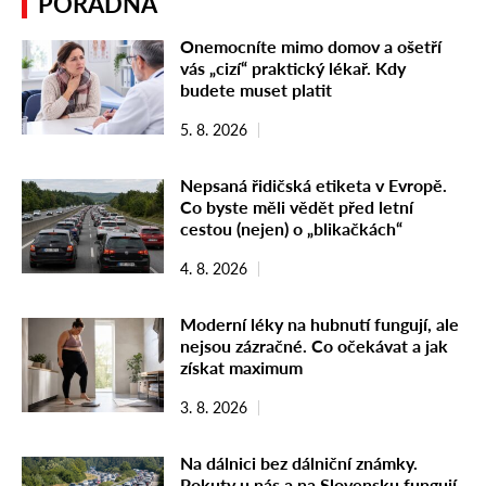
PORADNA
Onemocníte mimo domov a ošetří
vás „cizí“ praktický lékař. Kdy
budete muset platit
5. 8. 2026
Nepsaná řidičská etiketa v Evropě.
Co byste měli vědět před letní
cestou (nejen) o „blikačkách“
4. 8. 2026
Moderní léky na hubnutí fungují, ale
nejsou zázračné. Co očekávat a jak
získat maximum
3. 8. 2026
Na dálnici bez dálniční známky.
Pokuty u nás a na Slovensku fungují