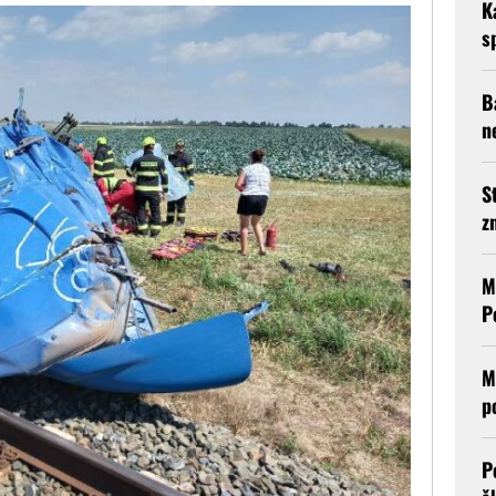
K
s
B
n
S
z
M
P
M
p
P