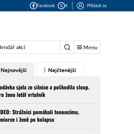
Facebook
X
Přihlásit se
lendář akcí
Menu
Nejnovější
Nejčtenější
odávka sjela ze silnice a poškodila sloup.
ro ženu letěl vrtulník
IDEO: Strážníci pomáhali tonoucímu,
eniorce i ženě po kolapsu