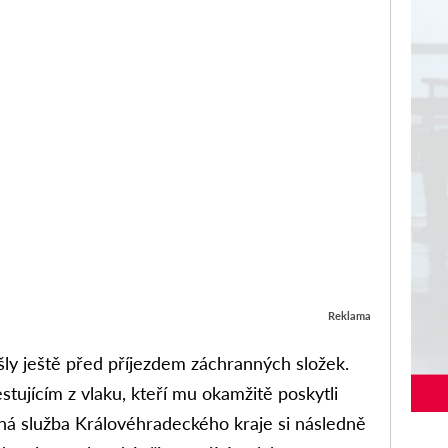
Reklama
šly ještě před příjezdem záchranných složek.
estujícím z vlaku, kteří mu okamžitě poskytli
á služba Královéhradeckého kraje si následně