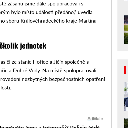
tě zásahu jsme dále spolupracovali s
erým bylo místo události předáno,“ uvedla
ho sboru Královéhradeckého kraje Martina
ěkolik jednotek
asiči ze stanic Hořice a Jičín společně s
řic a Dobré Vody. Na místě spolupracovali
po provedení nezbytných bezpečnostních opatření
osti.