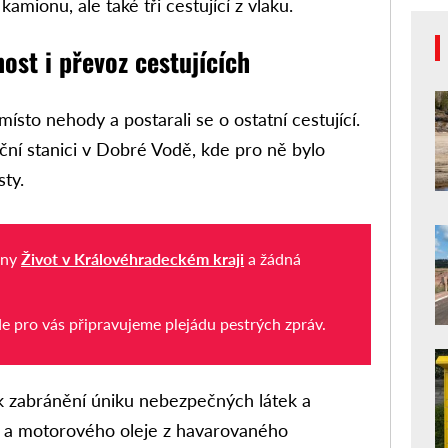
amionu, ale také tři cestující z vlaku.
nost i převoz cestujících
místo nehody a postarali se o ostatní cestující.
niční stanici v Dobré Vodě, kde pro ně bylo
sty.
iny
Život v Královéhradeckém kraji
a žádná
de pro vás připravujeme plejádu pestrých zpráv.
 k zabránění úniku nebezpečných látek a
y a motorového oleje z havarovaného