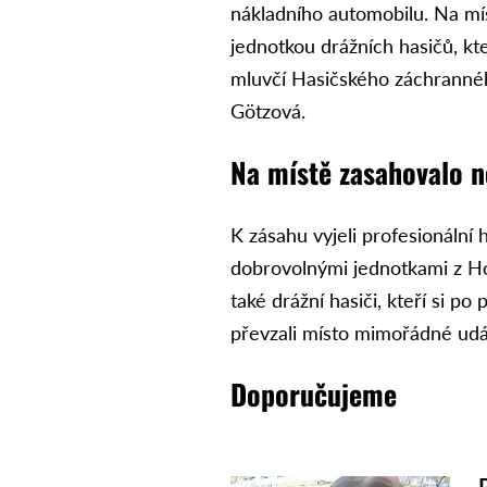
nákladního automobilu. Na mís
jednotkou drážních hasičů, kt
mluvčí Hasičského záchranné
Götzová.
Na místě zasahovalo n
K zásahu vyjeli profesionální h
dobrovolnými jednotkami z Ho
také drážní hasiči, kteří si 
převzali místo mimořádné udál
Doporučujeme