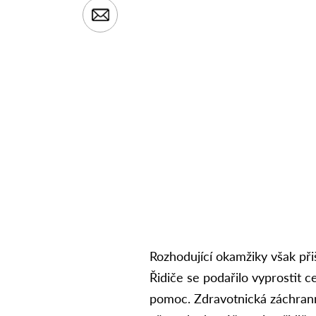
Rozhodující okamžiky však při
Řidiče se podařilo vyprostit c
pomoc. Zdravotnická záchrann