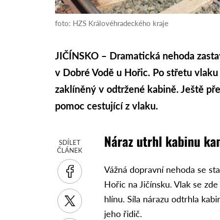
foto: HZS Královéhradeckého kraje
JIČÍNSKO – Dramatická nehoda zastav
v Dobré Vodě u Hořic. Po střetu vlaku
zaklíněný v odtržené kabině. Ještě př
pomoc cestující z vlaku.
Náraz utrhl kabinu k
SDÍLET
ČLÁNEK
Vážná dopravní nehoda se sta
Hořic na Jičínsku. Vlak se zd
hlínu. Síla nárazu odtrhla kab
jeho řidič.