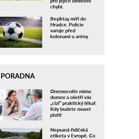
pro jejich umístění
chybí.
Beşiktaş míří do
Hradce. Policie
varuje před
kolonami u arény
PORADNA
Onemocníte mimo
domov a ošetří vás
„cizí“ praktický lékař.
Kdy budete muset
platit
Nepsaná řidičská
etiketa v Evropě. Co