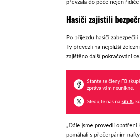
převzala do péče nejen řidiče k
Hasiči zajistili bezpeč
Po příjezdu hasiči zabezpečili 
Ty převezli na nejbližší želez
zajištěno další pokračování ce
Staňte se členy FB skup
zpráva vám neunikne.
Sledujte nás na
síti X
, k
„Dále jsme provedli opatření
pomáhali s přečerpáním naft