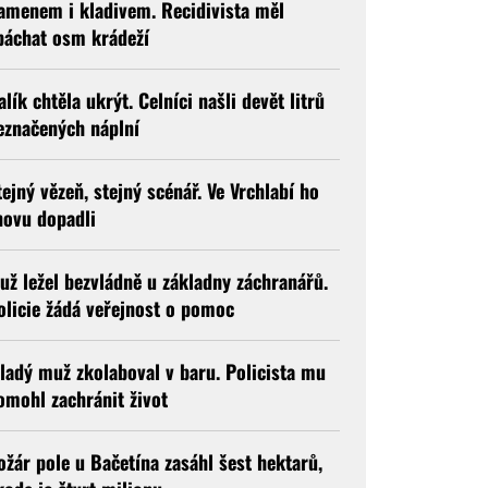
amenem i kladivem. Recidivista měl
páchat osm krádeží
alík chtěla ukrýt. Celníci našli devět litrů
eznačených náplní
tejný vězeň, stejný scénář. Ve Vrchlabí ho
novu dopadli
už ležel bezvládně u základny záchranářů.
olicie žádá veřejnost o pomoc
ladý muž zkolaboval v baru. Policista mu
omohl zachránit život
ožár pole u Bačetína zasáhl šest hektarů,