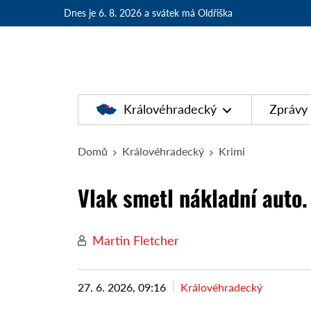
Dnes je 6. 8. 2026
a svátek má Oldřiška
Královéhradecký
Zprávy
Domů
Královéhradecký
Krimi
Vlak smetl nákladní auto. 
Martin Fletcher
27. 6. 2026, 09:16
Královéhradecký