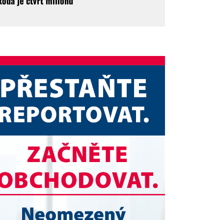
koda je čtvrt milionu