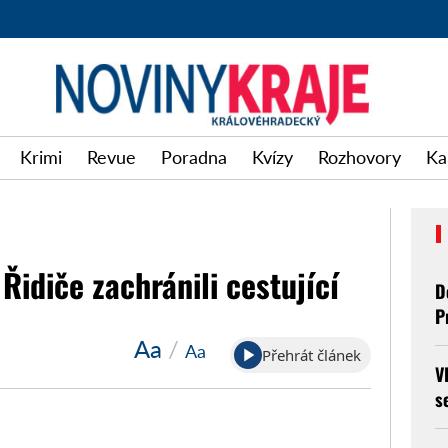
Krimi
Revue
Poradna
Kvízy
Rozhovory
Ka
Řidiče zachránili cestující
D
P
Aa
/
Aa
Přehrát článek
V
s