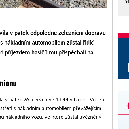
š
ila v pátek odpoledne železniční dopravu
 s nákladním automobilem zůstal řidič
ed příjezdem hasičů mu přispěchali na
amionu
la v pátek 26. června ve 13.44 v Dobré Vodě u
e střetl s nákladním automobilem převážejícím
inu nákladního vozu, ve které zůstal uvězněný