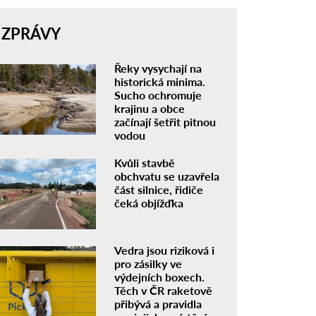
ZPRÁVY
Řeky vysychají na
historická minima.
Sucho ochromuje
krajinu a obce
začínají šetřit pitnou
vodou
Kvůli stavbě
obchvatu se uzavřela
část silnice, řidiče
čeká objížďka
Vedra jsou riziková i
pro zásilky ve
výdejních boxech.
Těch v ČR raketově
přibývá a pravidla