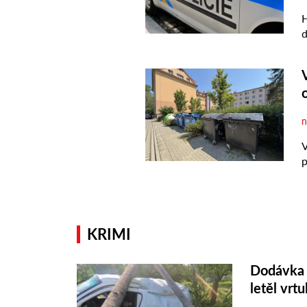
KRIMI
Dodávka s
letěl vrtu