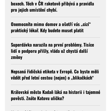
boxech. Těch v ČR raketově přibývá a pravidla
pro jejich umístění chybí.
Onemocníte mimo domov a ošetří vás „cizí“
praktický lékař. Kdy budete muset platit
Superdávka narazila na první problémy. Tisíce
lidí o podporu přišly, vláda už chystá další
změny
Nepsaná řidičská etiketa v Evropě. Co byste měli
vědět před letní cestou (nejen) o „blikačkách“
Královské město Kadaň láká na historii i tajemné
pověsti. Znáte Katovu uličku?