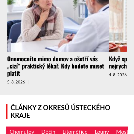
Onemocníte mimo domov a ošetří vás
Když spotř
„cizí“ praktický lékař. Kdy budete muset
nejrychlej
platit
4. 8. 2026
5. 8. 2026
ČLÁNKY Z OKRESŮ ÚSTECKÉHO
KRAJE
Chomutov
Děčín
Litoměřice
Louny
Most