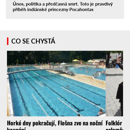
Únos, politika a předčasná smrt. Toto je pravdivý
příběh indiánské princezny Pocahontas
CO SE CHYSTÁ
Horké dny pokračují, Flošna zve na noční
Folklór v 
koupání
celoměsts