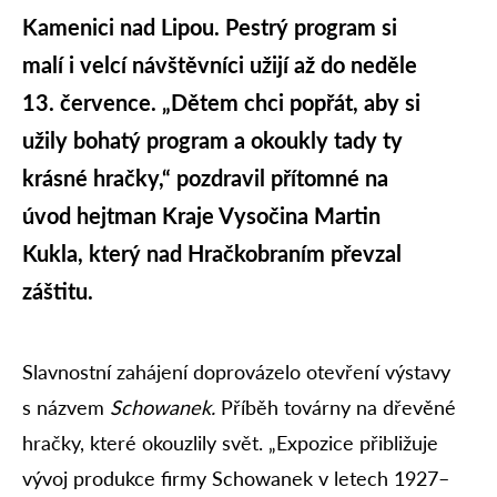
Kamenici nad Lipou. Pestrý program si
malí i velcí návštěvníci užijí až do neděle
13. července. „Dětem chci popřát, aby si
užily bohatý program a okoukly tady ty
krásné hračky,“ pozdravil přítomné na
úvod hejtman Kraje Vysočina Martin
Kukla, který nad Hračkobraním převzal
záštitu.
Slavnostní zahájení doprovázelo otevření výstavy
s názvem
Schowanek.
Příběh továrny na dřevěné
hračky, které okouzlily svět. „Expozice přibližuje
vývoj produkce firmy Schowanek v letech 1927–