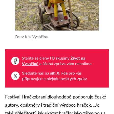
Foto: Kraj Vysočina
Staňte se členy FB skupiny
Život na
Vysočině
a žádná zpráva vám neunikne.
Sledujte nás na
síti X
, kde pro vás
připravujeme plejádu pestrých zpráv.
Festival Hračkobraní dlouhodobě podporuje české
autory, designéry i tradiční výrobce hraček. „Je
také příležitostí, jak ukázat hračky jako zábavnou a