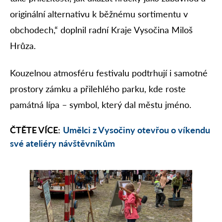
originální alternativu k běžnému sortimentu v
obchodech,“ doplnil radní Kraje Vysočina Miloš
Hrůza.
Kouzelnou atmosféru festivalu podtrhují i samotné
prostory zámku a přilehlého parku, kde roste
památná lípa – symbol, který dal městu jméno.
ČTĚTE VÍCE:
Umělci z Vysočiny otevřou o víkendu
své ateliéry návštěvníkům