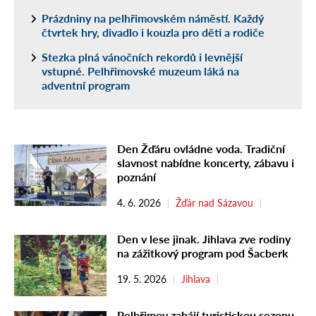
Prázdniny na pelhřimovském náměstí. Každý
čtvrtek hry, divadlo i kouzla pro děti a rodiče
Stezka plná vánočních rekordů i levnější
vstupné. Pelhřimovské muzeum láká na
adventní program
Den Žďáru ovládne voda. Tradiční
slavnost nabídne koncerty, zábavu i
poznání
4. 6. 2026
Žďár nad Sázavou
Den v lese jinak. Jihlava zve rodiny
na zážitkový program pod Šacberk
19. 5. 2026
Jihlava
Pelhřimov zahájí turistickou sezonu