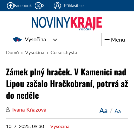
Facebook
X
Přihlásit se
Vysočina
Menu
Domů
Vysočina
Co se chystá
Zámek plný hraček. V Kamenici nad
Lipou začalo Hračkobraní, potrvá až
do neděle
Aa
/
Ivana Kňazová
Aa
10. 7. 2025, 09:30
Vysočina