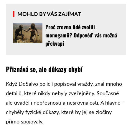
MOHLO BY VÁS ZAJÍMAT
Proč zrovna lidé zvolili
monogamii? Odpověď vás možná
překvapí
Přiznává se, ale důkazy chybí
Když DeSalvo policii popisoval vraždy, znal mnoho
detailů, které nikdy nebyly zveřejněny. Současně
ale uváděl i nepřesnosti a nesrovnalosti. A hlavně –
chyběly fyzické důkazy, které by jej se zločiny
přímo spojovaly.