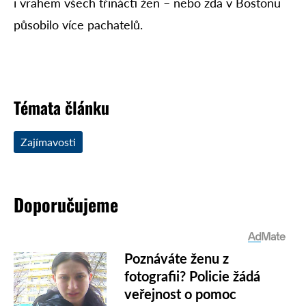
i vrahem všech třinácti žen – nebo zda v Bostonu
působilo více pachatelů.
Témata článku
Zajímavosti
Doporučujeme