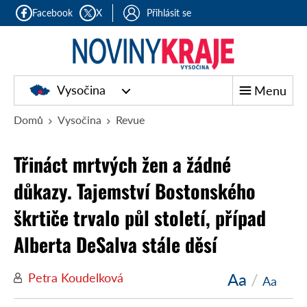
Facebook
X
Přihlásit se
Vysočina
Menu
Domů
Vysočina
Revue
Třináct mrtvých žen a žádné
důkazy. Tajemství Bostonského
škrtiče trvalo půl století, případ
Alberta DeSalva stále děsí
Aa
/
Petra Koudelková
Aa