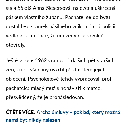
stala 55letá Anna Slesersová, nalezená uškrcená
páskem vlastního županu. Pachatel se do bytu
dostal bez známek násilného vniknutí, což policii
vedlo k domněnce, že mu ženy dobrovolně
otevřely.
Ještě v roce 1962 vrah zabil dalších pět starších
žen, které všechny uškrtil předmětem jejich
oblečení. Psychologové tehdy vypracovali profil
pachatele: mladý muž s nenávistí k matce,
přesvědčený, že je pronásledován.
ČTĚTE VÍCE:
Archa úmluvy – poklad, který možná
nemá být nikdy nalezen