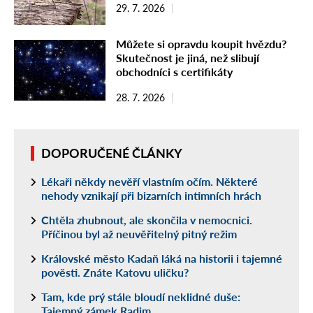
29. 7. 2026
Můžete si opravdu koupit hvězdu?
Skutečnost je jiná, než slibují
obchodníci s certifikáty
28. 7. 2026
DOPORUČENÉ ČLÁNKY
Lékaři někdy nevěří vlastním očím. Některé
nehody vznikají při bizarních intimních hrách
Chtěla zhubnout, ale skončila v nemocnici.
Příčinou byl až neuvěřitelný pitný režim
Královské město Kadaň láká na historii i tajemné
pověsti. Znáte Katovu uličku?
Tam, kde prý stále bloudí neklidné duše:
Tajemný zámek Radim