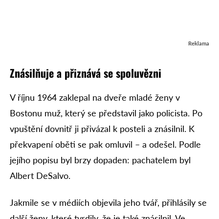
Reklama
Znásilňuje a přiznává se spoluvězni
V říjnu 1964 zaklepal na dveře mladé ženy v
Bostonu muž, který se představil jako policista. Po
vpuštění dovnitř ji přivázal k posteli a znásilnil. K
překvapení oběti se pak omluvil – a odešel. Podle
jejího popisu byl brzy dopaden: pachatelem byl
Albert DeSalvo.
Jakmile se v médiích objevila jeho tvář, přihlásily se
další ženy, které tvrdily, že je také znásilnil. Ve