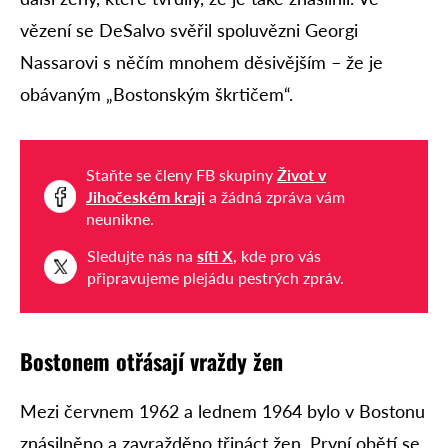
vězení se DeSalvo svěřil spoluvězni Georgi
Nassarovi s něčím mnohem děsivějším – že je
obávaným „Bostonským škrtičem“.
Staňte se členy FB skupiny
Život v
Jihočeském kraji
a žádná zpráva vám
neunikne.
Sledujte nás na
síti X
, kde pro vás
připravujeme plejádu pestrých zpráv.
Bostonem otřásají vraždy žen
Mezi červnem 1962 a lednem 1964 bylo v Bostonu
znásilněno a zavražděno třináct žen. První obětí se