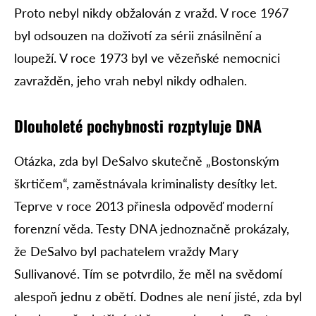
Proto nebyl nikdy obžalován z vražd. V roce 1967
byl odsouzen na doživotí za sérii znásilnění a
loupeží. V roce 1973 byl ve vězeňské nemocnici
zavražděn, jeho vrah nebyl nikdy odhalen.
Dlouholeté pochybnosti rozptyluje DNA
Otázka, zda byl DeSalvo skutečně „Bostonským
škrtičem“, zaměstnávala kriminalisty desítky let.
Teprve v roce 2013 přinesla odpověď moderní
forenzní věda. Testy DNA jednoznačně prokázaly,
že DeSalvo byl pachatelem vraždy Mary
Sullivanové. Tím se potvrdilo, že měl na svědomí
alespoň jednu z obětí. Dodnes ale není jisté, zda byl