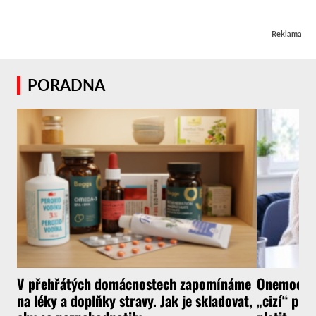
Reklama
PORADNA
V přehřátých domácnostech zapomínáme
Onemocnít
na léky a doplňky stravy. Jak je skladovat,
„cizí“ pra